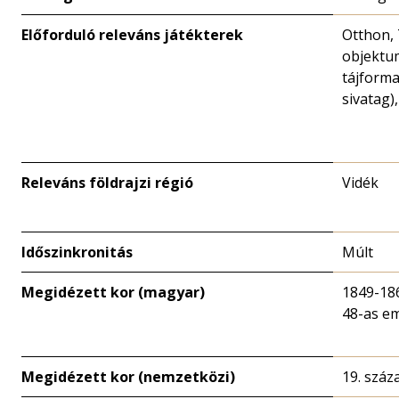
Előforduló releváns játékterek
Otthon,
objektu
tájforma
sivatag)
Releváns földrajzi régió
Vidék
Időszinkronitás
Múlt
Megidézett kor (magyar)
1849-18
48-as em
Megidézett kor (nemzetközi)
19. száz