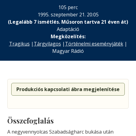
105 perc
1995. szeptember 21. 20:05
(Legalább 7 ismétlés. Műsoron tartva 21 éven át)
Adaptáció
Megközelítés:
Tragikus
|
Tárgyilagos
|
Történelmi eseményjáték
|
Magyar Rádió
Produkciós kapcsolati ábra megjelenítése
Összefoglalás
A negyvennyolcas Szabadságharc bukása után