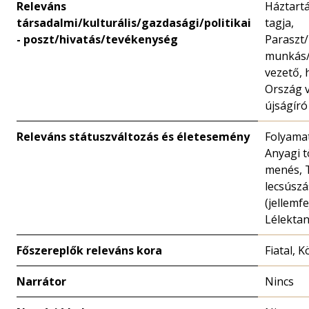
Releváns
Háztartá
társadalmi/kulturális/gazdasági/politikai
tagja,
- poszt/hivatás/tevékenység
Paraszt
munkás/
vezető, 
Ország v
újságíró
Releváns státuszváltozás és életesemény
Folyamat
Anyagi 
menés, 
lecsúszá
(jellemfe
Lélekta
Főszereplők releváns kora
Fiatal, 
Narrátor
Nincs