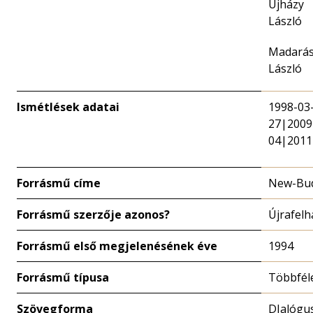
Újházy
László
Madará
László
Ismétlések adatai
1998-03
27|2009
04|2011
Forrásmű címe
New-Bu
Forrásmű szerzője azonos?
Újrafelh
Forrásmű első megjelenésének éve
1994
Forrásmű típusa
Többfél
Szövegforma
DIalógu