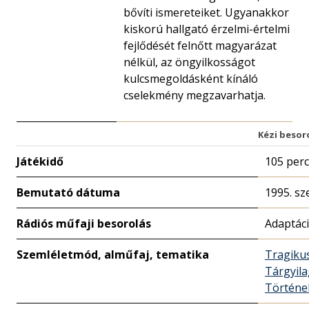
bővíti ismereteiket. Ugyanakkor
kiskorú hallgató érzelmi-értelmi
fejlődését felnőtt magyarázat
nélkül, az öngyilkosságot
kulcsmegoldásként kínáló
cselekmény megzavarhatja.
Kézi besor
Játékidő
105 perc
Bemutató dátuma
1995. sz
Rádiós műfaji besorolás
Adaptác
Szemléletmód, alműfaj, tematika
Tragiku
Tárgyil
Történe