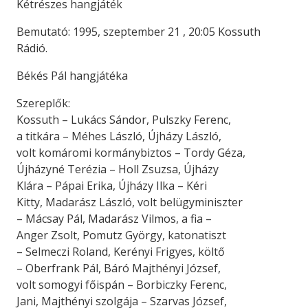
Kétrészes hangjáték
Bemutató: 1995, szeptember 21 , 20:05 Kossuth
Rádió.
Békés Pál hangjátéka
Szereplők:
Kossuth – Lukács Sándor, Pulszky Ferenc,
a titkára – Méhes László, Újházy László,
volt komáromi kormánybiztos – Tordy Géza,
Újházyné Terézia – Holl Zsuzsa, Újházy
Klára – Pápai Erika, Újházy Ilka – Kéri
Kitty, Madarász László, volt belügyminiszter
– Mácsay Pál, Madarász Vilmos, a fia –
Anger Zsolt, Pomutz György, katonatiszt
– Selmeczi Roland, Kerényi Frigyes, költő
– Oberfrank Pál, Báró Majthényi József,
volt somogyi főispán – Borbiczky Ferenc,
Jani, Majthényi szolgája – Szarvas József,