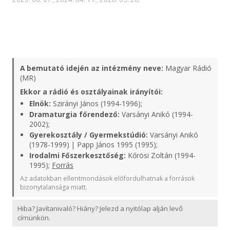
A bemutató idején az intézmény neve:
Magyar Rádió
(MR)
Ekkor a rádió és osztályainak irányítói:
Elnök:
Szirányi János (1994-1996);
Dramaturgia főrendező:
Varsányi Anikó (1994-
2002);
Gyerekosztály / Gyermekstúdió:
Varsányi Anikó
(1978-1999) | Papp János 1995 (1995);
Irodalmi Főszerkesztőség:
Kőrösi Zoltán (1994-
1995);
Forrás
Az adatokban ellentmondások előfordulhatnak a források
bizonytalansága miatt.
Hiba? Javítanivaló? Hiány? Jelezd a nyitólap alján levő
címünkön.