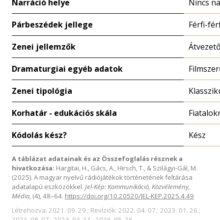
Narráció helye
Nincs na
Párbeszédek jellege
Férfi-fér
Zenei jellemzők
Átvezet
Dramaturgiai egyéb adatok
Filmszer
Zenei tipológia
Klasszik
Korhatár - edukációs skála
Fiatalok
Kódolás kész?
Kész
A táblázat adatainak és az Összefoglalás résznek a
hivatkozása:
Hargitai, H., Gács, A., Hirsch, T., & Szilágyi-Gál, M.
(2025). A magyar nyelvű rádiójátékok történetének feltárása
adatalapú eszközökkel.
Jel-Kép: Kommunikáció, Közvélemény,
Média
, (4), 48–64.
https://doi.org/10.20520/JEL-KEP.2025.4.49
Létrehozva: 2021. 09. 29.; Revíziók: 2022. 04. 07.; 2023. 01. 26.;
2023. 08. 07.; 2024. 04. 11.; 2026. 05. 26.