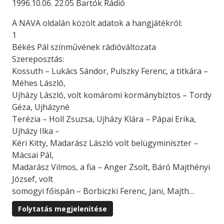
1996.10.06. 22.05 Bartók Rádió
A NAVA oldalán közölt adatok a hangjátékról:
1
Békés Pál színművének rádióváltozata
Szereposztás:
Kossuth – Lukács Sándor, Pulszky Ferenc, a titkára –
Méhes László,
Ujházy László, volt komáromi kormánybiztos – Tordy
Géza, Ujházyné
Terézia – Holl Zsuzsa, Ujházy Klára – Pápai Erika,
Ujházy Ilka –
Kéri Kitty, Madarász László volt belügyminiszter –
Mácsai Pál,
Madarász Vilmos, a fia – Anger Zsolt, Báró Majthényi
József, volt
somogyi főispán – Borbiczki Ferenc, Jani, Majth…
Folytatás megjelenítése