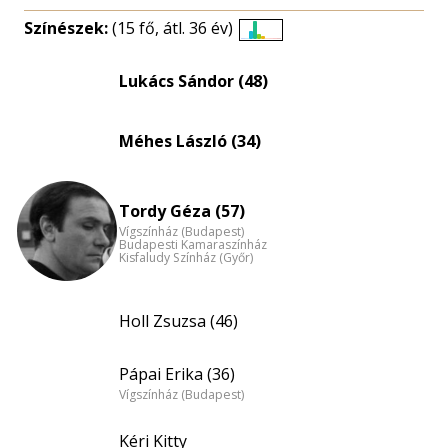
Színészek:
(15 fő, átl. 36 év)
Életkori
eloszlás
Lukács Sándor (48)
nagyítása
Méhes László (34)
Tordy Géza (57)
Vígszínház (Budapest)
Budapesti Kamaraszínház
Kisfaludy Színház (Győr)
Holl Zsuzsa (46)
Pápai Erika (36)
Vígszínház (Budapest)
Kéri Kitty