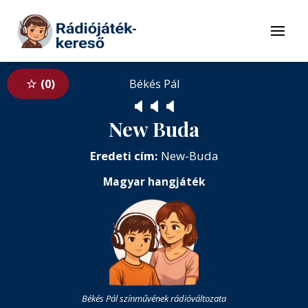
Tovább a navigációhoz
Tovább a tartalomhoz
Menü
0
Békés Pál
🔈
🔈
🔈
New Buda
Eredeti cím:
New-Buda
Magyar hangjáték
Békés Pál színművének rádióváltozata