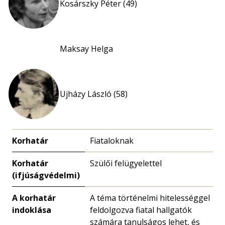
Kosárszky Péter (49)
Maksay Helga
Ujházy László (58)
Korhatár
Fiataloknak
Korhatár
Szülői felügyelettel
(ifjúságvédelmi)
A korhatár
A téma történelmi hitelességgel
indoklása
feldolgozva fiatal hallgatók
számára tanulságos lehet, és