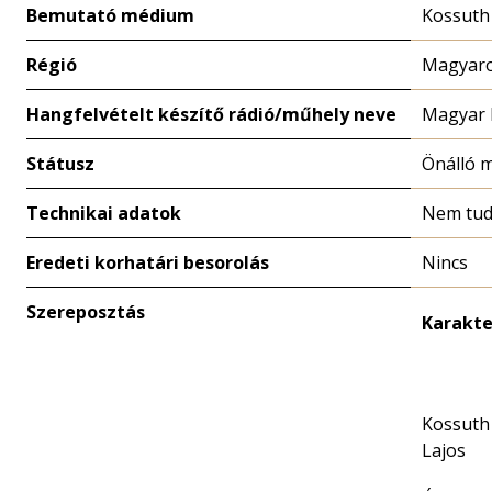
Bemutató médium
Kossuth
Régió
Magyaro
Hangfelvételt készítő rádió/műhely neve
Magyar 
Státusz
Önálló 
Technikai adatok
Nem tud
Eredeti korhatári besorolás
Nincs
Szereposztás
Karakte
Kossuth
Lajos