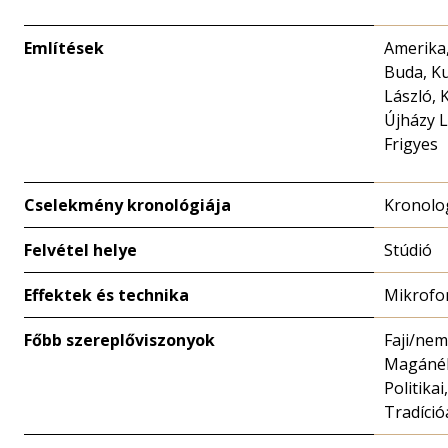
Említések
Amerika,
Buda, K
László, 
Újházy L
Frigyes
Cselekmény kronológiája
Kronolo
Felvétel helye
Stúdió
Effektek és technika
Mikrofo
Főbb szereplőviszonyok
Faji/nem
Magánéle
Politikai,
Tradíció