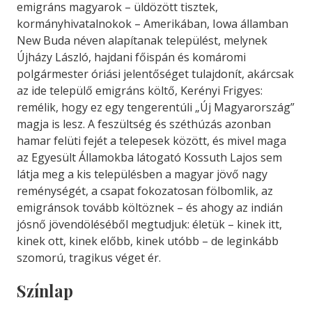
emigráns magyarok – üldözött tisztek,
kormányhivatalnokok – Amerikában, Iowa államban
New Buda néven alapítanak települést, melynek
Újházy László, hajdani főispán és komáromi
polgármester óriási jelentőséget tulajdonít, akárcsak
az ide települő emigráns költő, Kerényi Frigyes:
remélik, hogy ez egy tengerentúli „Új Magyarország”
magja is lesz. A feszültség és széthúzás azonban
hamar felüti fejét a telepesek között, és mivel maga
az Egyesült Államokba látogató Kossuth Lajos sem
látja meg a kis településben a magyar jövő nagy
reménységét, a csapat fokozatosan fölbomlik, az
emigránsok tovább költöznek – és ahogy az indián
jósnő jövendöléséből megtudjuk: életük – kinek itt,
kinek ott, kinek előbb, kinek utóbb – de leginkább
szomorú, tragikus véget ér.
Színlap