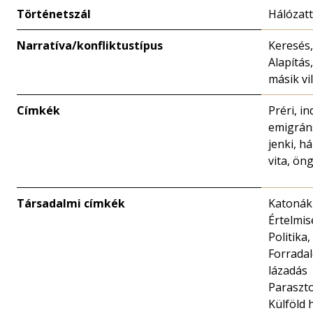
Történetszál
Hálózat
Narratíva/konfliktustípus
Keresés,
Alapítás
másik vi
Címkék
Préri, i
emigráns
jenki, h
vita, ön
Társadalmi címkék
Katonák
Értelmis
Politika,
Forradal
lázadás
Paraszto
Külföld 