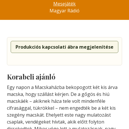
Mesejáték
Magyar Rádió
Produkciós kapcsolati ábra megjelenítése
Korabeli ajánló
Egy napon a Macskaházba bekopogott két kis árva
macska, hogy szállást kérjen. De a gőgös és hiú
macskáék – akiknek háza tele volt mindenféle
cifrasággal, tükrökkel – nem engedték be a két kis
szegény macskát. Ehelyett este nagy mulatozást
csaplak, vendégeket hívtak, akik előtt folyton
dicsekedtek. Mikor vége lett a mulatozásnak, nagy