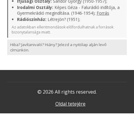
Ifjúsági Osztály:
Sándor György (1950-1957);
Irodalmi Osztály:
Képes Géza - Falurádió indítója, a
Gyermekrádió megindítása. (1946-1954);
Forrás
Rádiószínház:
Létrejön? (1951);
Az adatokban ellentmondások előfordulhatnak a források
bizonytalansága miatt.
Hiba? Javítanivaló? Hiány? Jelezd a nyitólap alján levő
címünkön.
© 2026 All rights reserved.
Oldal tetejére