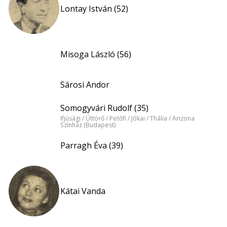
Lontay István (52)
Misoga László (56)
Sárosi Andor
Somogyvári Rudolf (35)
Ifjúsági / Úttörő / Petőfi / Jókai / Thália / Arizona
Színház (Budapest)
Parragh Éva (39)
Kátai Vanda