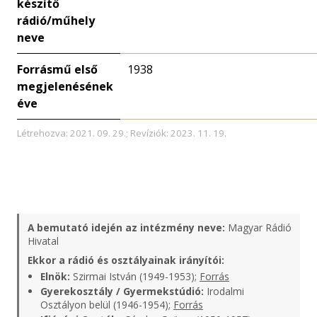
készítő
rádió/műhely
neve
Forrásmű első
1938
megjelenésének
éve
Létrehozva: 2021. 09. 29.; Revíziók: 2023. 11. 19.
A bemutató idején az intézmény neve:
Magyar Rádió
Hivatal
Ekkor a rádió és osztályainak irányítói:
Elnök:
Szirmai István (1949-1953);
Forrás
Gyerekosztály / Gyermekstúdió:
Irodalmi
Osztályon belül (1946-1954);
Forrás