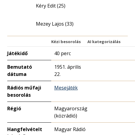
Kéry Edit (25)
Mezey Lajos (33)
Kézi besorolás
AI kategorizálás
Játékidő
40 perc
Bemutató
1951. április
dátuma
22.
Rádiós műfaji
Mesejáték
besorolás
Régió
Magyarország
(közrádió)
Hangfelvételt
Magyar Rádió