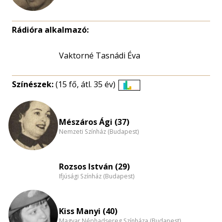
Rádióra alkalmazó:
Vaktorné Tasnádi Éva
Színészek:
(15 fő, átl. 35 év)
Életkori
eloszlás
nagyítása
Mészáros Ági (37)
Nemzeti Színház (Budapest)
Rozsos István (29)
Ifjúsági Színház (Budapest)
Kiss Manyi (40)
Magyar Néphadsereg Színháza (Budapest)