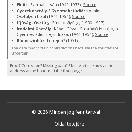
Elnök:
Szirmai István (1949-1953);
Source
Gyerekosztály / Gyermekstúdió:
Irodalmi
Osztályon belül (1946-1954);
Source
Ifjúsági Osztály:
Sándor György (1950-1957);
Irodalmi Osztály:
Képes Géza - Falurádió indítója, a
Gyermekrádió megindítása. (1946-1954);
Source
Rádiószínház:
Létrejön? (1951);
The data may contain contradictions because the sources are
uncertain.
Error? Correction? Missing data? Please let us know at the
address at the bottom of the front page.
© 2026 Minden jog fenntartva!
Oldal tetejére