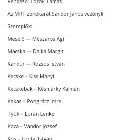
Rendező: Török Tamás
Az MRT zenekarát Sándor János vezényli
Szereplők:
Mesélő — Mészáros Ági
Macska — Dajka Margit
Kandur — Rozsos István
Kecske – Kiss Manyi
Kecskebak – Késmárky Kálmán
Kakas – Pongrácz Imre
Tyúk – Lorán Lenke
Koca – Vándor József
Kos – Lontai István