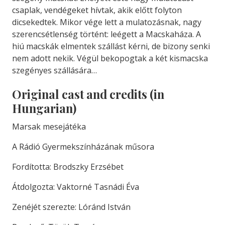
csaplak, vendégeket hívtak, akik előtt folyton
dicsekedtek. Mikor vége lett a mulatozásnak, nagy
szerencsétlenség történt: leégett a Macskaháza. A
hiú macskák elmentek szállást kérni, de bizony senki
nem adott nekik. Végül bekopogtak a két kismacska
szegényes szállására…
Original cast and credits (in
Hungarian)
Marsak mesejátéka
A Rádió Gyermekszínházának műsora
Fordította: Brodszky Erzsébet
Átdolgozta: Vaktorné Tasnádi Éva
Zenéjét szerezte: Lóránd István