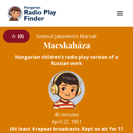
To navigation
To contents
Menu
0
Szamuil Jakovlevics Marsak
Macskaháza
Hungarian children’s radio play version of a
Russian work
40 minutes
April 22, 1951
(At least 4 repeat broadcasts. Kept on air for 11