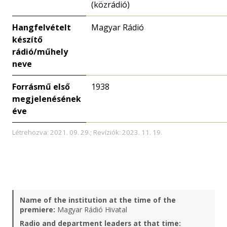
(közrádió)
Hangfelvételt
Magyar Rádió
készítő
rádió/műhely
neve
Forrásmű első
1938
megjelenésének
éve
Létrehozva: 2021. 09. 29.; Revíziók: 2023. 11. 19.
Name of the institution at the time of the
premiere:
Magyar Rádió Hivatal
Radio and department leaders at that time: