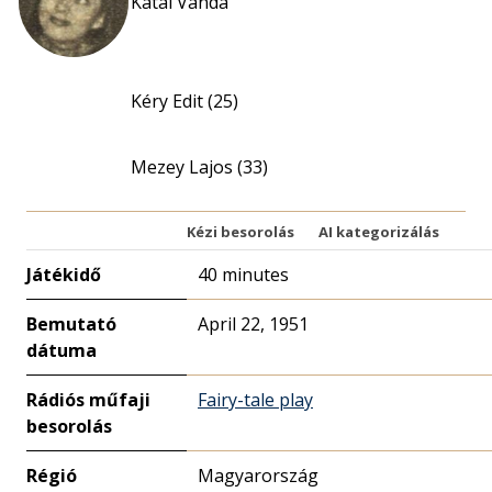
Kátai Vanda
Kéry Edit (25)
Mezey Lajos (33)
Kézi besorolás
AI kategorizálás
Játékidő
40 minutes
Bemutató
April 22, 1951
dátuma
Rádiós műfaji
Fairy-tale play
besorolás
Régió
Magyarország