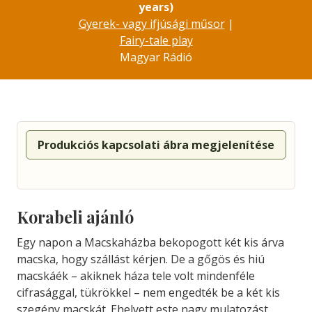
years)
Gyerek- vagy ifjúsági műsor
|
Fairy-tale play
Magyar Rádió
Produkciós kapcsolati ábra megjelenítése
Korabeli ajánló
Egy napon a Macskaházba bekopogott két kis árva
macska, hogy szállást kérjen. De a gőgös és hiú
macskáék – akiknek háza tele volt mindenféle
cifrasággal, tükrökkel – nem engedték be a két kis
szegény macskát. Ehelyett este nagy mulatozást