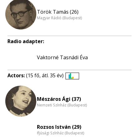
Török Tamás (26)
Magyar Rádió (Budapest)
Radio adapter:
Vaktorné Tasnádi Éva
Actors:
(15 fő, átl. 35 év)
Életkori
eloszlás
nagyítása
Mészáros Ági (37)
Nemzeti Színház (Budapest)
Rozsos István (29)
Ifjúsági Színház (Budapest)