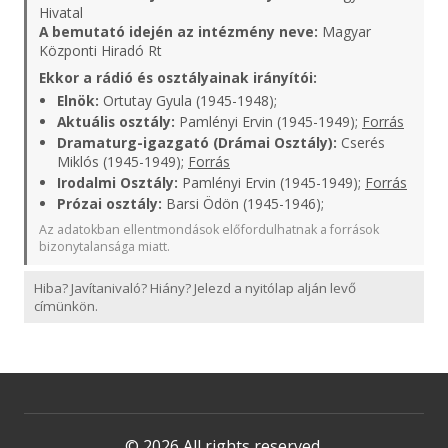
Hivatal
A bemutató idején az intézmény neve:
Magyar
Központi Hiradó Rt
Ekkor a rádió és osztályainak irányítói:
Elnök:
Ortutay Gyula (1945-1948);
Aktuális osztály:
Pamlényi Ervin (1945-1949);
Forrás
Dramaturg-igazgató (Drámai Osztály):
Cserés
Miklós (1945-1949);
Forrás
Irodalmi Osztály:
Pamlényi Ervin (1945-1949);
Forrás
Prózai osztály:
Barsi Ödön (1945-1946);
Az adatokban ellentmondások előfordulhatnak a források
bizonytalansága miatt.
Hiba? Javítanivaló? Hiány? Jelezd a nyitólap alján levő
címünkön.
© 2026 All rights reserved.