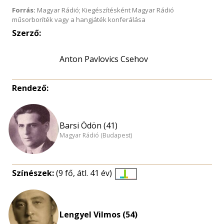
Forrás:
Magyar Rádió; Kiegészítésként Magyar Rádió
műsorboríték vagy a hangjáték konferálása
Szerző:
Anton Pavlovics Csehov
Rendező:
Barsi Ödön (41)
Magyar Rádió (Budapest)
Színészek:
(9 fő, átl. 41 év)
Életkori
eloszlás
nagyítása
Lengyel Vilmos (54)