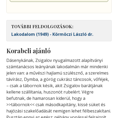
TOVÁBBI FELDOLGOZÁSOK:
Lakodalom (1949) - Körmöczi László dr.
Korabeli ajánló
Dásenykának, Zsigalov nyugalmazott alapítványi
számtanácsos leányának lakodalmán már mindenki
jelen van: a művészi hajlamú szülésznő, a szerelmes
távírász, Dymba, a görög cukrász táncosok, vőféjek,
– csak a tábornok késik, akit Zsigalov barátjának
kellene szállítania, huszonöt rubelért. Végre
befutnak, de hamarosan kiderül, hogy a
>>tábornok<< csak másodkapitány, kissé süket és
hajózási szakelőadását nemigen lehet félbeszakítani.
Pusztán ennyi az egész: néhány vonással felrajzolt