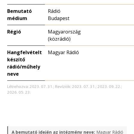
Bemutató
Rádió
médium
Budapest
Régió
Magyarország
(közrádió)
Hangfelvételt
Magyar Rádió
készítő
rádió/műhely
neve
Létrehozva: 2023. 07. 31.; Revíziók: 2023. 07. 31.; 2023. 09. 22.;
2026. 05. 23.
A bemutató idején az intézmény neve:
Magyar Rádió