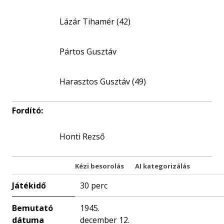
Lázár Tihamér (42)
Pártos Gusztáv
Harasztos Gusztáv (49)
Fordító:
Honti Rezső
Kézi besorolás
AI kategorizálás
Játékidő
30 perc
Bemutató
1945.
dátuma
december 12.