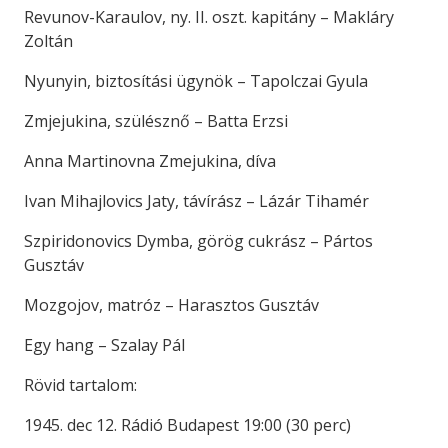
Revunov-Karaulov, ny. II. oszt. kapitány – Makláry
Zoltán
Nyunyin, biztosítási ügynök – Tapolczai Gyula
Zmjejukina, szülésznő – Batta Erzsi
Anna Martinovna Zmejukina, díva
Ivan Mihajlovics Jaty, távírász – Lázár Tihamér
Szpiridonovics Dymba, görög cukrász – Pártos
Gusztáv
Mozgojov, matróz – Harasztos Gusztáv
Egy hang – Szalay Pál
Rövid tartalom:
1945. dec 12. Rádió Budapest 19:00 (30 perc)