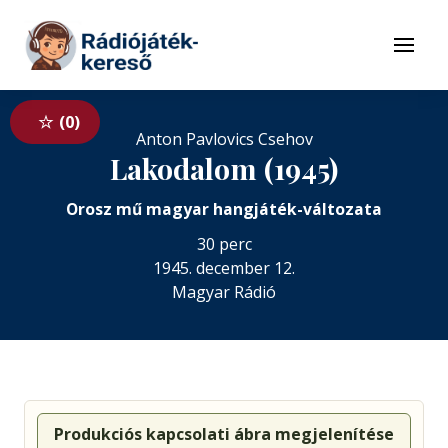
Tovább a navigációhoz
Tovább a tartalomhoz
Menü
0
Anton Pavlovics Csehov
Lakodalom (1945)
Orosz mű magyar hangjáték-változata
30 perc
1945. december 12.
Magyar Rádió
Produkciós kapcsolati ábra megjelenítése