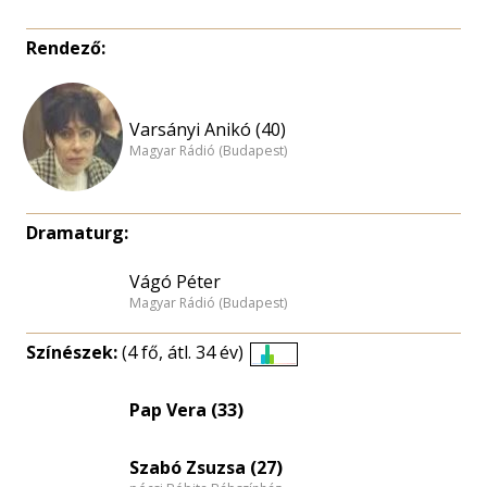
Rendező:
Varsányi Anikó (40)
Magyar Rádió (Budapest)
Dramaturg:
Vágó Péter
Magyar Rádió (Budapest)
Színészek:
(4 fő, átl. 34 év)
Életkori
eloszlás
Pap Vera (33)
nagyítása
Szabó Zsuzsa (27)