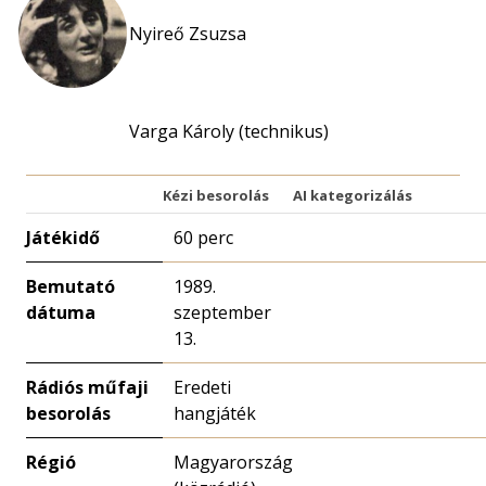
Nyireő Zsuzsa
Varga Károly (technikus)
Kézi besorolás
AI kategorizálás
Játékidő
60 perc
Bemutató
1989.
dátuma
szeptember
13.
Rádiós műfaji
Eredeti
besorolás
hangjáték
Régió
Magyarország