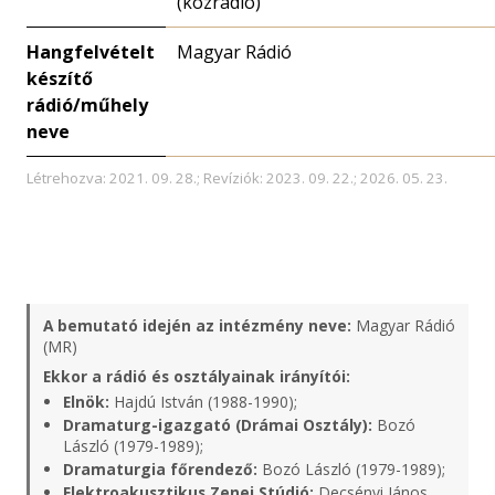
(közrádió)
Hangfelvételt
Magyar Rádió
készítő
rádió/műhely
neve
Létrehozva: 2021. 09. 28.; Revíziók: 2023. 09. 22.; 2026. 05. 23.
A bemutató idején az intézmény neve:
Magyar Rádió
(MR)
Ekkor a rádió és osztályainak irányítói:
Elnök:
Hajdú István (1988-1990);
Dramaturg-igazgató (Drámai Osztály):
Bozó
László (1979-1989);
Dramaturgia főrendező:
Bozó László (1979-1989);
Elektroakusztikus Zenei Stúdió:
Decsényi János