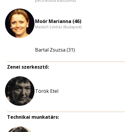
pécsi Bóbita Bábszínház
Moór Marianna (46)
Madách Színház (Budapest)
Bartal Zsuzsa (31)
Zenei szerkesztő:
Török Etel
Technikai munkatárs: