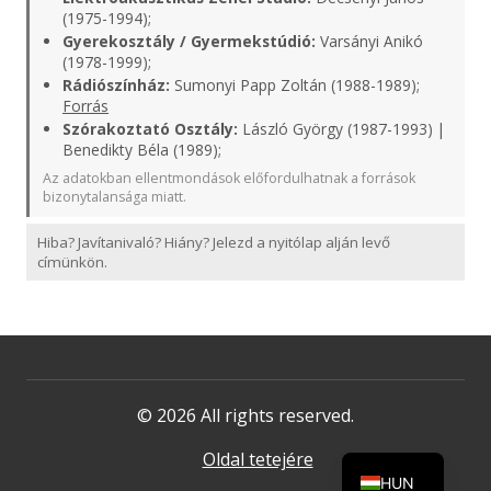
(1975-1994);
Gyerekosztály / Gyermekstúdió:
Varsányi Anikó
(1978-1999);
Rádiószínház:
Sumonyi Papp Zoltán (1988-1989);
Forrás
Szórakoztató Osztály:
László György (1987-1993) |
Benedikty Béla (1989);
Az adatokban ellentmondások előfordulhatnak a források
bizonytalansága miatt.
Hiba? Javítanivaló? Hiány? Jelezd a nyitólap alján levő
címünkön.
© 2026 All rights reserved.
Oldal tetejére
HUN