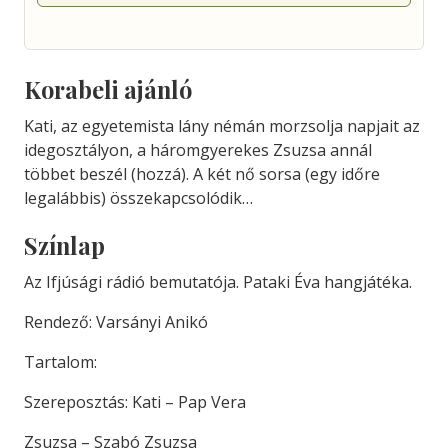
Korabeli ajánló
Kati, az egyetemista lány némán morzsolja napjait az
idegosztályon, a háromgyerekes Zsuzsa annál
többet beszél (hozzá). A két nő sorsa (egy időre
legalábbis) összekapcsolódik…
Színlap
Az Ifjúsági rádió bemutatója. Pataki Éva hangjátéka.
Rendező: Varsányi Anikó
Tartalom:
Szereposztás: Kati – Pap Vera
Zsuzsa – Szabó Zsuzsa