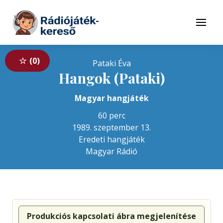
Tovább a navigációhoz
Tovább a tartalomhoz
Menü
0
Pataki Éva
Hangok (Pataki)
Magyar hangjáték
60 perc
1989. szeptember 13.
Eredeti hangjáték
Magyar Rádió
Produkciós kapcsolati ábra megjelenítése