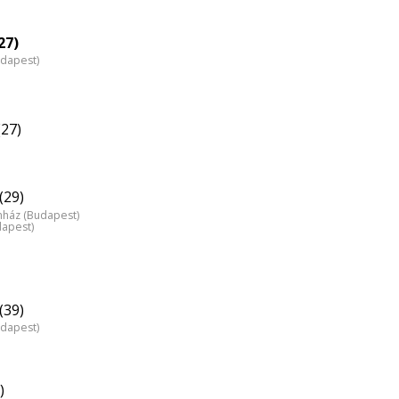
27)
udapest)
(27)
(29)
nház (Budapest)
apest)
(39)
udapest)
)