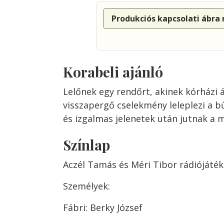
Produkciós kapcsolati ábra
Korabeli ajánló
Lelőnek egy rendőrt, akinek kórházi 
visszapergő cselekmény leleplezi a b
és izgalmas jelenetek után jutnak a 
Színlap
Aczél Tamás és Méri Tibor rádiójáté
Személyek:
Fábri: Berky József