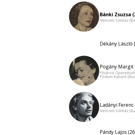
Bánki Zsuzsa (
Nemzeti Színház (B
Dékány László 
Pogány Margit 
Fővárosi Operettszí
Pódium Kabaré (Bud
Ladányi Ferenc 
Nemzeti Színház (B
Pándy Lajos (26