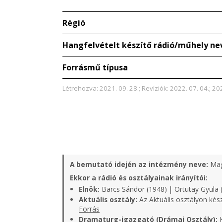
Régió
Hangfelvételt készítő rádió/műhely ne
Forrásmű típusa
Létrehozva: 2021. 09. 28.; Revíziók: 2022. 07. 04.; 202
A bemutató idején az intézmény neve:
Mag
Ekkor a rádió és osztályainak irányítói:
Elnök:
Barcs Sándor (1948) | Ortutay Gyula 
Aktuális osztály:
Az Aktuális osztályon kés
Forrás
Dramaturg-igazgató (Drámai Osztály):
K