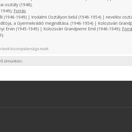
i osztály (1948);
-1949);
Forrás
i (1946-1949) | Irodalmi Osztályon belül (1946-1954) | nevelési osztá
dítója, a Gyermekrádió megindítása. (1946-1954) | Kolozsvári Grandp
nyi Ervin (1945-1949) | Kolozsvári Grandpierre Emil (1946-1949);
Forr
);
rások bizonytalansága miatt.
evő címünkön.