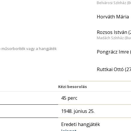
Belvárosi Színház (
Horváth Mária
Rozsos István (
Madách Színház (Bu
 műsorboríték vagy a hangjáték
Pongrácz Imre 
Ruttkai Ottó (27
Kézi besorolás
45 perc
1948. június 25.
Eredeti hangjáték