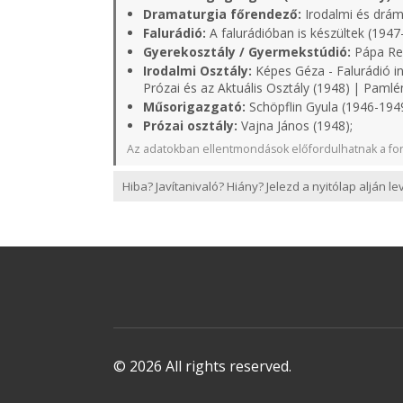
Dramaturgia főrendező:
Irodalmi és dráma
Falurádió:
A falurádióban is készültek (1947
Gyerekosztály / Gyermekstúdió:
Pápa Rell
Irodalmi Osztály:
Képes Géza - Falurádió in
Prózai és az Aktuális Osztály (1948) | Pamlé
Műsorigazgató:
Schöpflin Gyula (1946-1949
Prózai osztály:
Vajna János (1948);
Az adatokban ellentmondások előfordulhatnak a for
Hiba? Javítanivaló? Hiány? Jelezd a nyitólap alján l
© 2026 All rights reserved.