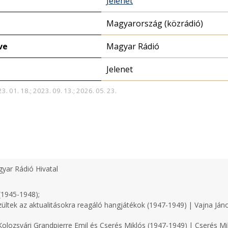
Jelenet
Magyarország (közrádió)
ve
Magyar Rádió
Jelenet
3. 01. 18.; 2023. 09. 13.; 2026. 05. 23.
yar Rádió Hivatal
(1945-1948);
zültek az aktualitásokra reagáló hangjátékok (1947-1949) | Vajna Ján
olozsvári Grandpierre Emil és Cserés Miklós (1947-1949) | Cserés Mi