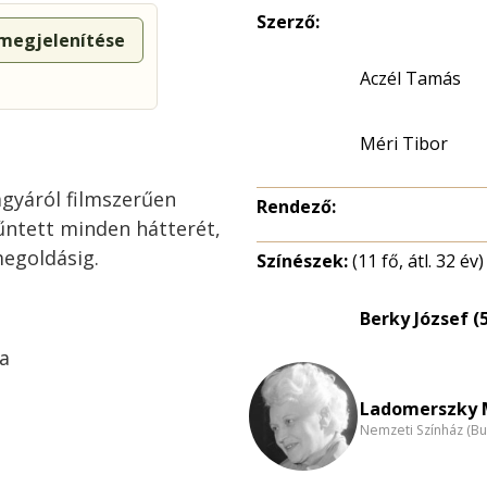
Szerző:
 megjelenítése
Aczél Tamás
Méri Tibor
ágyáról filmszerűen
Rendező:
űntett minden hátterét,
megoldásig.
Színészek:
(11 fő, átl. 32 év)
Berky József (
ka
Ladomerszky M
Nemzeti Színház (B