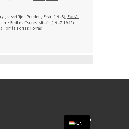
lyt, vezetője : PumlényiErvin (1948);
Forrás
ierre Emil és Cserés Miklós (1947-1949) |
ás
Forrás
Forrás
Forrás
Oldal tetejére
HUN