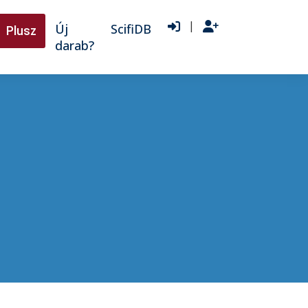
|
Új
ScifiDB
Plusz
darab?