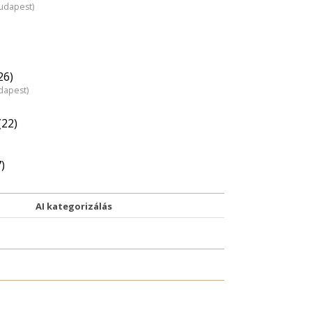
Budapest)
26)
dapest)
(22)
)
AI kategorizálás