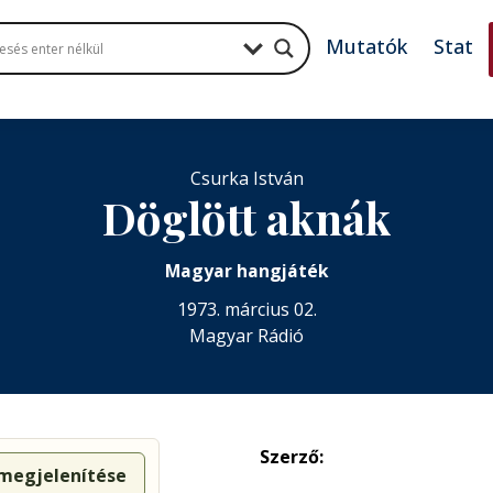
Mutatók
Stat
Csurka István
Döglött aknák
Magyar hangjáték
1973. március 02.
Magyar Rádió
Szerző:
 megjelenítése