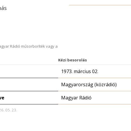
más
Magyar Rádió műsorboríték vagy a
Kézi besorolás
1973. március 02.
Magyarország (közrádió)
ve
Magyar Rádió
26. 05. 23.