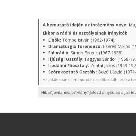
A bemutató idején az intézmény neve:
Mag
Ekkor a rádió és osztályainak irányítói:
Elnök:
Tömpe István (1962-1974);
Dramaturgia főrendező:
Cserés Miklós (1
Falurádió:
Simon Ferenc (1967-1988);
Ifjúsági Osztály:
Faggyas Sándor (1968-19
Irodalmi Főosztály:
Zentai János (1963-197
Szórakoztató Osztály:
Bozó László (1971
Az adatokban ellentmondások előfordulhatnak a for
Hiba? Javítanivaló? Hiány? Jelezd a nyitólap alján l