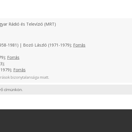
yar Rádió és Televízió (MRT)
958-1981) | Bozó László (1971-1979);
Forrás
79);
Forrás
3);
-1979);
Forrás
rások bizonytalansága miatt.
evő címünkön.