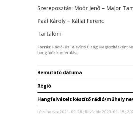
Szereposztás: Moór Jenő – Major Ta
Paál Károly – Kállai Ferenc
Tartalom:
Forrás:
Rádió- és Televízió Újság; Kiegészítésként 
hangjáték konferálása
Bemutató dátuma
Régió
Hangfelvételt készítő rádió/műhely ne
Létrehozva: 2021. 09. 28.; Revíziók: 2023. 01. 15.; 20