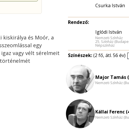
Csurka István
Rendező:
Iglódi István
i kiskirálya és Moór, a
Nemzeti Színház
25. Színház (Budape
összeomlással egy
Népszínház
 igaz vagy vélt sérelmeit
Színészek:
(2 fő, átl. 56 év)
t történelmét
Major Tamás (
Nemzeti Színház (B
Kállai Ferenc (
Nemzeti Színház (B