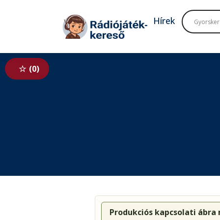
Tovább a navigációhoz
Tovább a tartalomhoz
Hírek
0
Produkciós kapcsolati ábra