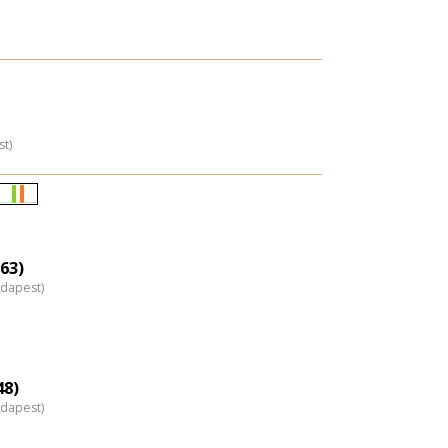
st)
Életkori
eloszlás
nagyítása
63)
udapest)
48)
udapest)