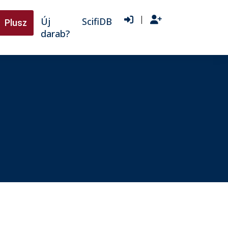
|
Új
ScifiDB
Plusz
darab?