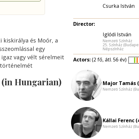
Csurka István
Director:
Iglódi István
i kiskirálya és Moór, a
Nemzeti Színház
25. Színház (Budape
összeomlással egy
Népszínház
 igaz vagy vélt sérelmeit
Actors:
(2 fő, átl. 56 év)
t történelmét
É
e
s (in Hungarian)
n
Major Tamás (
Nemzeti Színház (B
Kállai Ferenc (
Nemzeti Színház (B