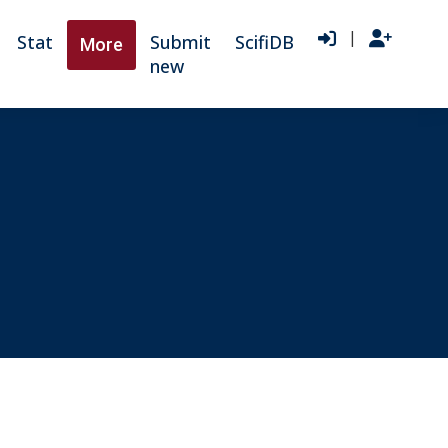
|
Stat
Submit
ScifiDB
More
new