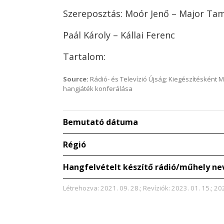
Szereposztás: Moór Jenő – Major Ta
Paál Károly – Kállai Ferenc
Tartalom:
Source:
Rádió- és Televízió Újság; Kiegészítésként 
hangjáték konferálása
Bemutató dátuma
Régió
Hangfelvételt készítő rádió/műhely ne
Létrehozva: 2021. 09. 28.; Revíziók: 2023. 01. 15.; 20