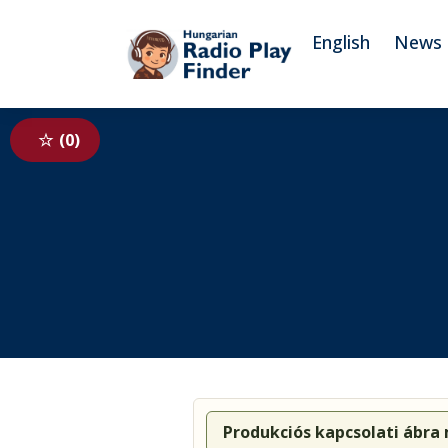
To navigation
To contents
English
News
0
Produkciós kapcsolati ábra