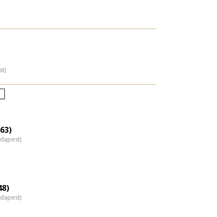
st)
letkori
loszlás
agyítása
63)
udapest)
48)
udapest)