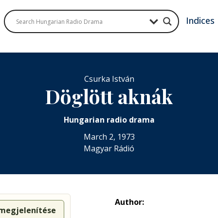
Indices
Csurka István
Döglött aknák
Hungarian radio drama
March 2, 1973
Magyar Rádió
Author:
 megjelenítése