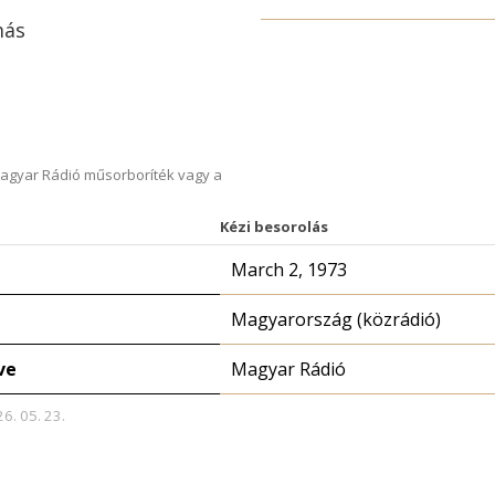
más
Magyar Rádió műsorboríték vagy a
Kézi besorolás
March 2, 1973
Magyarország (közrádió)
ve
Magyar Rádió
26. 05. 23.