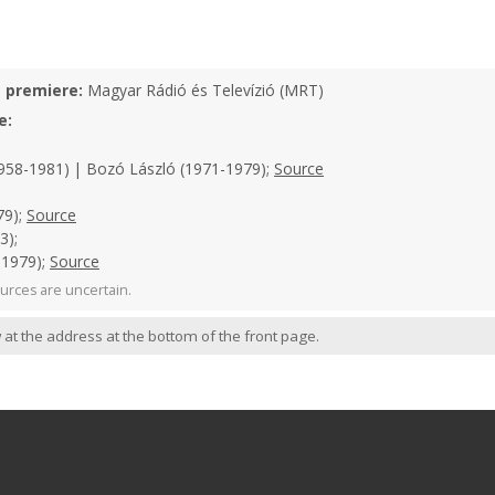
e premiere:
Magyar Rádió és Televízió (MRT)
e:
958-1981) | Bozó László (1971-1979);
Source
79);
Source
3);
-1979);
Source
urces are uncertain.
 at the address at the bottom of the front page.