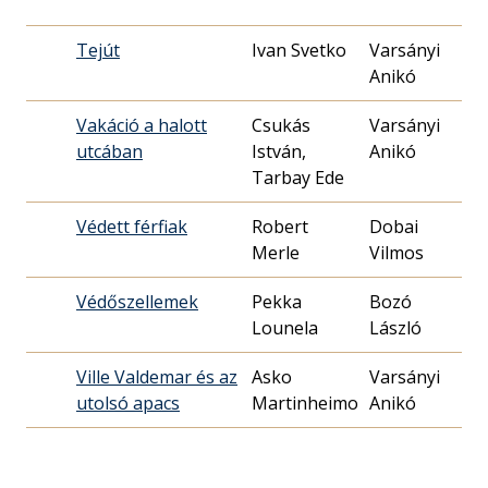
Tejút
Ivan Svetko
Varsányi
1
Anikó
0
Vakáció a halott
Csukás
Varsányi
1
utcában
István,
Anikó
2
Tarbay Ede
Védett férfiak
Robert
Dobai
1
Merle
Vilmos
1
Védőszellemek
Pekka
Bozó
1
Lounela
László
0
Ville Valdemar és az
Asko
Varsányi
1
utolsó apacs
Martinheimo
Anikó
1