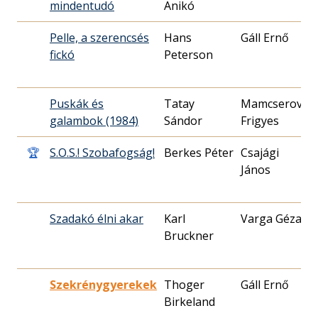
mindentudó
Anikó
2
Pelle, a szerencsés
Hans
Gáll Ernő
1
fickó
Peterson
1
Puskák és
Tatay
Mamcserov
1
galambok (1984)
Sándor
Frigyes
1
🏆
S.O.S.! Szobafogság!
Berkes Péter
Csajági
1
János
2
Szadakó élni akar
Karl
Varga Géza
1
Bruckner
0
Szekrénygyerekek
Thoger
Gáll Ernő
1
Birkeland
1