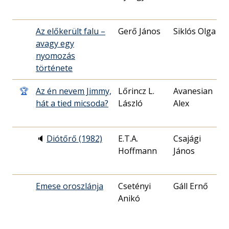
Az előkerült falu –
Gerő János
Siklós Olga
1
avagy egy
3
nyomozás
története
🏆
Az én nevem Jimmy,
Lőrincz L.
Avanesian
1
hát a tied micsoda?
László
Alex
1
🔈
Diótőrő (1982)
E.T.A.
Csajági
1
Hoffmann
János
2
Emese oroszlánja
Csetényi
Gáll Ernő
1
Anikó
1