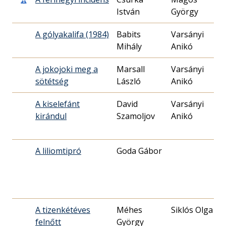
István
György
0
A gólyakalifa (1984)
Babits
Varsányi
1
Mihály
Anikó
2
A jokojoki meg a
Marsall
Varsányi
1
sötétség
László
Anikó
0
A kiselefánt
David
Varsányi
1
kirándul
Szamoljov
Anikó
2
A liliomtipró
Goda Gábor
1
0
A tizenkétéves
Méhes
Siklós Olga
1
felnőtt
György
0