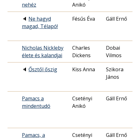
nehéz
Anikó
2
🔈
Ne hagyd
Fésűs Éva
Gáll Ernő
1
magad, Télapó!
0
Nicholas Nickleby
Charles
Dobai
1
élete és kalandjai
Dickens
Vilmos
2
🔈
Ősztől őszig
Kiss Anna
Szikora
1
János
0
Pamacs a
Csetényi
Gáll Ernő
1
mindentudó
Anikó
2
Pamacs, a
Csetényi
Gáll Ernő
1