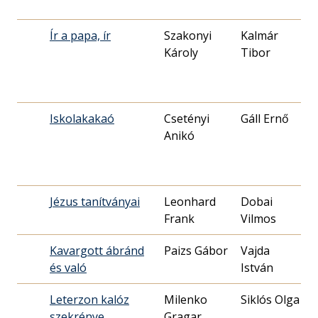
Ír a papa, ír
Szakonyi
Kalmár
1
Károly
Tibor
1
Iskolakakaó
Csetényi
Gáll Ernő
1
Anikó
2
Jézus tanítványai
Leonhard
Dobai
1
Frank
Vilmos
3
Kavargott ábránd
Paizs Gábor
Vajda
1
és való
István
0
Leterzon kalóz
Milenko
Siklós Olga
1
szekrénye
Gragar
1