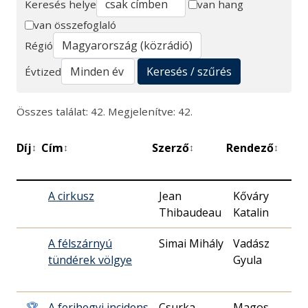
Keresés helye
van hang
van összefoglaló
Keresés
Régió
Keresés / szűrés
Évtized
Összes találat: 42. Megjelenítve: 42.
Díj
Cím
Szerző
Rendező
Be
↕
↕
↕
↕
dá
A cirkusz
Jean
Kőváry
1
Thibaudeau
Katalin
3
A félszárnyú
Simai Mihály
Vadász
1
tündérek völgye
Gyula
0
🏆
A ferihegyi incidens
Csurka
Magos
1