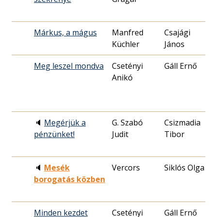
Márkus, a mágus
Manfred
Csajági
1
Küchler
János
0
Meg leszel mondva
Csetényi
Gáll Ernő
1
Anikó
1
🔈
Megérjük a
G. Szabó
Csizmadia
1
pénzünket!
Judit
Tibor
1
🔈
Mesék
Vercors
Siklós Olga
1
borogatás közben
1
Minden kezdet
Csetényi
Gáll Ernő
1