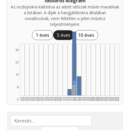
Idősoros diagram
Az oszlopokra kattintva az adott időszak művei maradnak
a listában. A díjak a hangjátékokra általában
vonatkoznak, nem feltétlen a jelen művész
teljesítményére.
1 éves
5 éves
10 éves
30
23
15
🏆
★
🏆
8
★
🏆
★
🏆
1925
1930
1935
1940
1945
1950
1955
1960
1965
1970
1975
1980
1985
1990
1995
2000
2005
2010
2015
2020
2025
0
1929
1934
1939
1944
1949
1954
1959
1964
1969
1974
1979
1984
1989
1994
1999
2004
2009
2014
2019
2024
2026