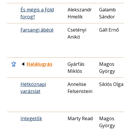
És mégis a Föld
Alekszandr
Galamb
1
forog?
Hmelik
Sándor
0
Farsangi ábécé
Csetényi
Gáll Ernő
1
Anikó
2
🏆
🔈
Halálugrás
Gyárfás
Magos
1
Miklós
György
0
Hétköznapi
Annelise
Siklós Olga
1
varázslat
Felsenstein
1
Integetők
Marty Read
Magos
1
György
2