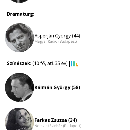
Dramaturg:
Asperján György (44)
Magyar Rádió (Budapest)
Színészek:
(10 fő, átl. 35 év)
Életkori
eloszlás
nagyítása
Kálmán György (58)
Farkas Zsuzsa (34)
Nemzeti Színház (Budapest)