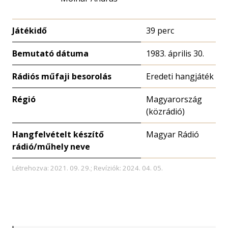
Játékidő
39 perc
Bemutató dátuma
1983. április 30.
Rádiós műfaji besorolás
Eredeti hangjáték
Régió
Magyarország
(közrádió)
Hangfelvételt készítő
Magyar Rádió
rádió/műhely neve
Létrehozva: 2021. 09. 29.; Revíziók: 2024. 04. 05.