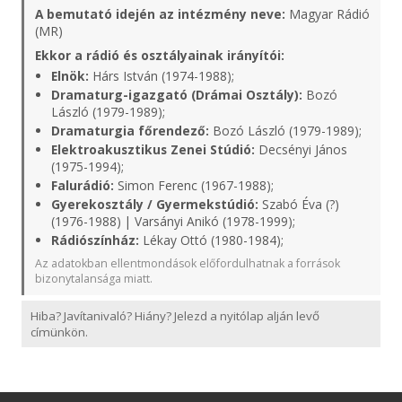
A bemutató idején az intézmény neve:
Magyar Rádió
(MR)
Ekkor a rádió és osztályainak irányítói:
Elnök:
Hárs István (1974-1988);
Dramaturg-igazgató (Drámai Osztály):
Bozó
László (1979-1989);
Dramaturgia főrendező:
Bozó László (1979-1989);
Elektroakusztikus Zenei Stúdió:
Decsényi János
(1975-1994);
Falurádió:
Simon Ferenc (1967-1988);
Gyerekosztály / Gyermekstúdió:
Szabó Éva (?)
(1976-1988) | Varsányi Anikó (1978-1999);
Rádiószínház:
Lékay Ottó (1980-1984);
Az adatokban ellentmondások előfordulhatnak a források
bizonytalansága miatt.
Hiba? Javítanivaló? Hiány? Jelezd a nyitólap alján levő
címünkön.