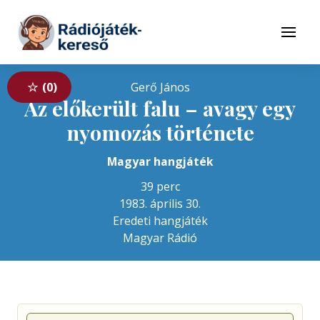
Tovább a navigációhoz
Tovább a tartalomhoz
Menü
0
Gerő János
Az előkerült falu – avagy egy
nyomozás története
Magyar hangjáték
39 perc
1983. április 30.
Eredeti hangjáték
Magyar Rádió