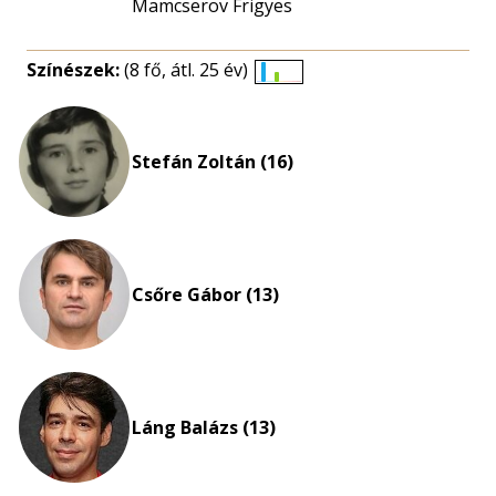
Mamcserov Frigyes
Színészek:
(8 fő, átl. 25 év)
Életkori
eloszlás
nagyítása
Stefán Zoltán (16)
Csőre Gábor (13)
Láng Balázs (13)