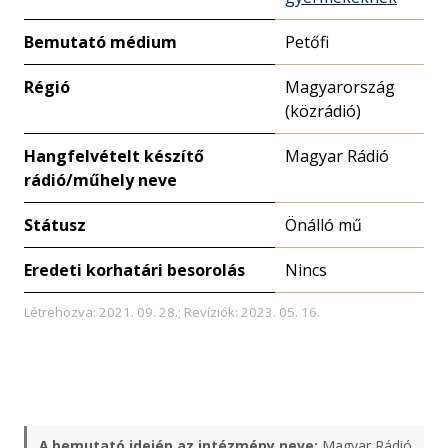
Bemutató médium
Petőfi
Régió
Magyarország
(közrádió)
Hangfelvételt készítő
Magyar Rádió
rádió/műhely neve
Státusz
Önálló mű
Eredeti korhatári besorolás
Nincs
Létrehozva: 2021. 09. 28.; Revíziók: 2023. 05. 16.
A bemutató idején az intézmény neve:
Magyar Rádió