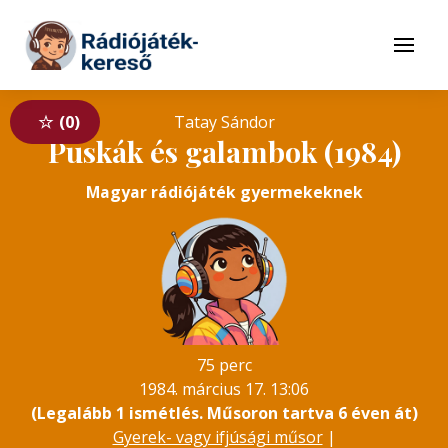
Tovább a navigációhoz
Tovább a tartalomhoz
Menü
0
Tatay Sándor
Puskák és galambok (1984)
Magyar rádiójáték gyermekeknek
75 perc
1984. március 17. 13:06
(Legalább 1 ismétlés. Műsoron tartva 6 éven át)
Gyerek- vagy ifjúsági műsor
|