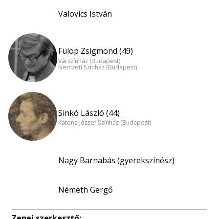
Valovics István
Fülöp Zsigmond (49)
Várszínház (Budapest)
Nemzeti Színház (Budapest)
Sinkó László (44)
Katona József Színház (Budapest)
Nagy Barnabás (gyerekszínész)
Németh Gergő
Zenei szerkesztő: