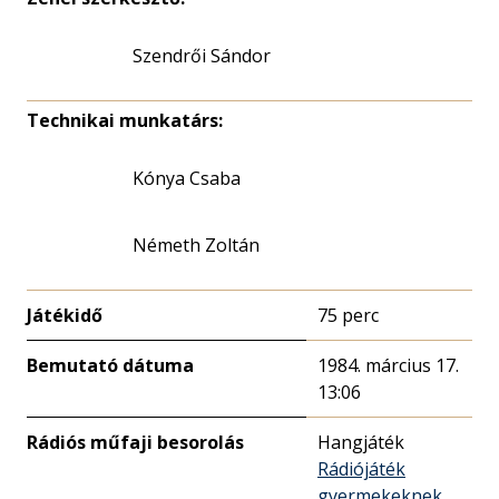
Szendrői Sándor
Technikai munkatárs:
Kónya Csaba
Németh Zoltán
Játékidő
75 perc
Bemutató dátuma
1984. március 17.
13:06
Rádiós műfaji besorolás
Hangjáték
Rádiójáték
gyermekeknek