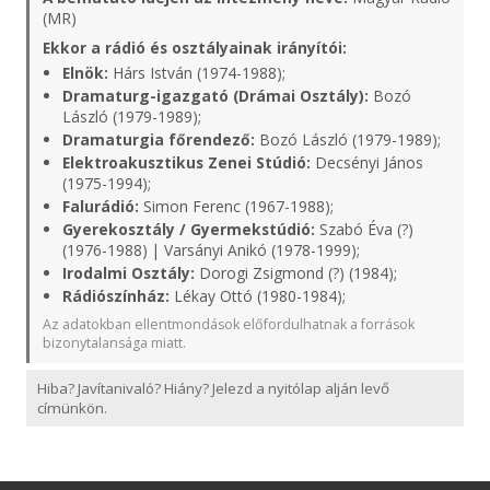
(MR)
Ekkor a rádió és osztályainak irányítói:
Elnök:
Hárs István (1974-1988);
Dramaturg-igazgató (Drámai Osztály):
Bozó
László (1979-1989);
Dramaturgia főrendező:
Bozó László (1979-1989);
Elektroakusztikus Zenei Stúdió:
Decsényi János
(1975-1994);
Falurádió:
Simon Ferenc (1967-1988);
Gyerekosztály / Gyermekstúdió:
Szabó Éva (?)
(1976-1988) | Varsányi Anikó (1978-1999);
Irodalmi Osztály:
Dorogi Zsigmond (?) (1984);
Rádiószínház:
Lékay Ottó (1980-1984);
Az adatokban ellentmondások előfordulhatnak a források
bizonytalansága miatt.
Hiba? Javítanivaló? Hiány? Jelezd a nyitólap alján levő
címünkön.