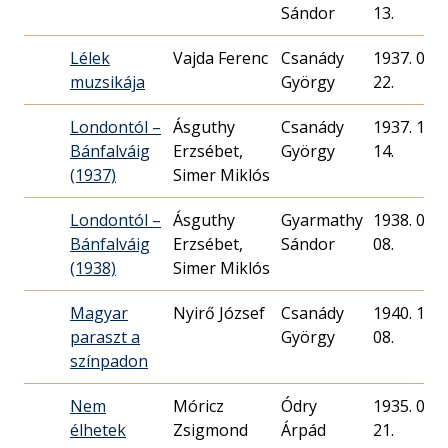
Sándor
13.
Lélek
Vajda Ferenc
Csanády
1937. 04.
muzsikája
György
22.
Londontól –
Ásguthy
Csanády
1937. 11.
Bánfalváig
Erzsébet,
György
14.
(1937)
Simer Miklós
Londontól –
Ásguthy
Gyarmathy
1938. 09.
Bánfalváig
Erzsébet,
Sándor
08.
(1938)
Simer Miklós
Magyar
Nyirő József
Csanády
1940. 12.
paraszt a
György
08.
színpadon
Nem
Móricz
Ódry
1935. 04.
élhetek
Zsigmond
Árpád
21.