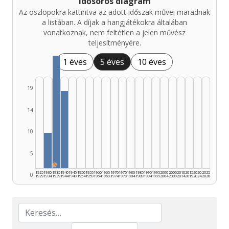
Idősoros diagram
Az oszlopokra kattintva az adott időszak művei maradnak
a listában. A díjak a hangjátékokra általában
vonatkoznak, nem feltétlen a jelen művész
teljesítményére.
1 éves
5 éves
10 éves
19
14
10
5
★
1925
1930
1935
1940
1945
1950
1955
1960
1965
1970
1975
1980
1985
1990
1995
2000
2005
2010
2015
2020
2025
0
1929
1934
1939
1944
1949
1954
1959
1964
1969
1974
1979
1984
1989
1994
1999
2004
2009
2014
2019
2024
2026