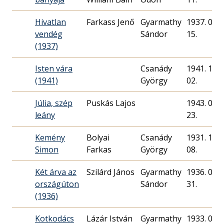
Hivatlan
Farkass Jenő
Gyarmathy
1937. 08.
vendég
Sándor
15.
(1937)
Isten vára
Csanády
1941. 10.
(1941)
György
02.
Júlia, szép
Puskás Lajos
1943. 02.
leány
23.
Kemény
Bolyai
Csanády
1931. 12.
Simon
Farkas
György
08.
Két árva az
Szilárd János
Gyarmathy
1936. 01.
országúton
Sándor
31.
(1936)
Kotkodács
Lázár István
Gyarmathy
1933. 08.