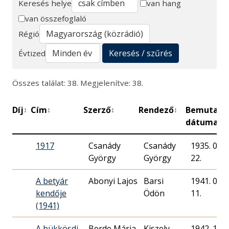
Keresés helye
van hang
van összefoglaló
Keresés
Régió
Keresés / szűrés
Évtized
Összes találat: 38. Megjelenítve: 38.
Díj
Cím
Szerző
Rendező
Bemutató
↕
↕
↕
↕
dátuma
1917
Csanády
Csanády
1935. 07.
György
György
22.
A betyár
Abonyi Lajos
Barsi
1941. 09.
kendője
Ödön
11.
(1941)
A bükkösdi
Berde Mária
Kiszely
1942. 11.