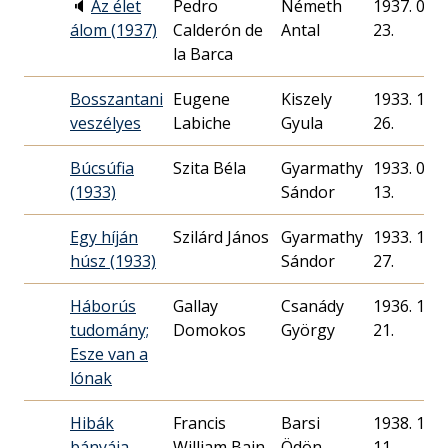
🔈
Az élet
Pedro
Németh
1937. 06.
álom (1937)
Calderón de
Antal
23.
la Barca
Bosszantani
Eugene
Kiszely
1933. 11.
veszélyes
Labiche
Gyula
26.
Búcsúfia
Szita Béla
Gyarmathy
1933. 08.
(1933)
Sándor
13.
Egy híján
Szilárd János
Gyarmathy
1933. 12.
húsz (1933)
Sándor
27.
Háborús
Gallay
Csanády
1936. 11.
tudomány;
Domokos
György
21.
Esze van a
lónak
Hibák
Francis
Barsi
1938. 10.
bányája
William Bain
Ödön
11.