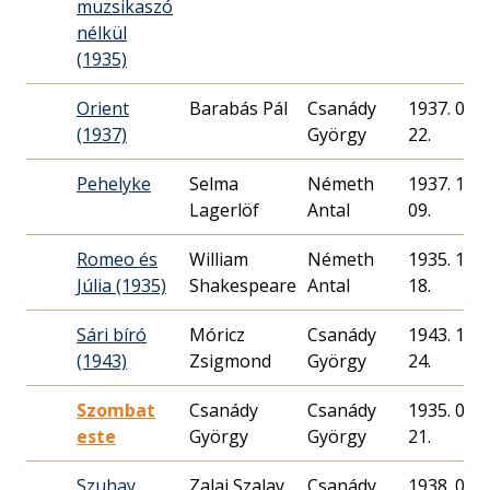
muzsikaszó
nélkül
(1935)
Orient
Barabás Pál
Csanády
1937. 04.
(1937)
György
22.
Pehelyke
Selma
Németh
1937. 11.
Lagerlöf
Antal
09.
Romeo és
William
Németh
1935. 10.
Júlia (1935)
Shakespeare
Antal
18.
Sári bíró
Móricz
Csanády
1943. 11.
(1943)
Zsigmond
György
24.
Szombat
Csanády
Csanády
1935. 07.
este
György
György
21.
Szuhay
Zalai Szalay
Csanády
1938. 01.