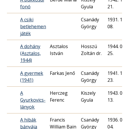
fonó
Gyula
21.
A csiki
Csanády
1931. 12.
betlehemen
György
08.
játék
A dohány
Asztalos
Hosszú
1944. 06.
(Asztalos,
István
Zoltán dr.
25.
1944)
A gyermek
Farkas Jenő
Csanády
1941. 12.
(1941)
György
23.
A
Herczeg
Kiszely
1943. 05.
Gyurkovics-
Ferenc
Gyula
13.
lányok
A hibák
Francis
Csanády
1936. 04.
bányája
William Bain
György
04.