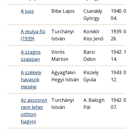
A juss
Bibe Lajos
Csanády
1940. 02.
György
04.
A mulya fiú
Turchányi
Kondói
1939. 08.
(1939)
István
Kiss Jenő
26.
A szagos
Vörös
Barsi
1942. 11.
szappan
Márton
Ödön
14.
A székely
Agyagfalvi-
Kiszely
1943. 02.
havasok
Hegyi István
Gyula
12.
meséje
Az asszonyt
Turchányi
A. Balogh
1942. 08.
nem lehet
István
Pál
07.
otthon
hagyni