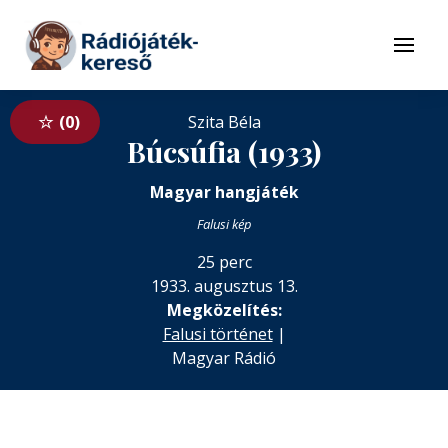
Tovább a navigációhoz
Tovább a tartalomhoz
Menü
0
Szita Béla
Búcsúfia (1933)
Magyar hangjáték
Falusi kép
25 perc
1933. augusztus 13.
Megközelítés:
Falusi történet
|
Magyar Rádió