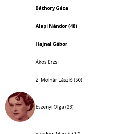
eloszlás
Báthory Géza
nagyítása
Alapi Nándor (48)
Hajnal Gábor
Ákos Erzsi
Z. Molnár László (50)
Eszenyi Olga (23)
Vándory Margit (27)