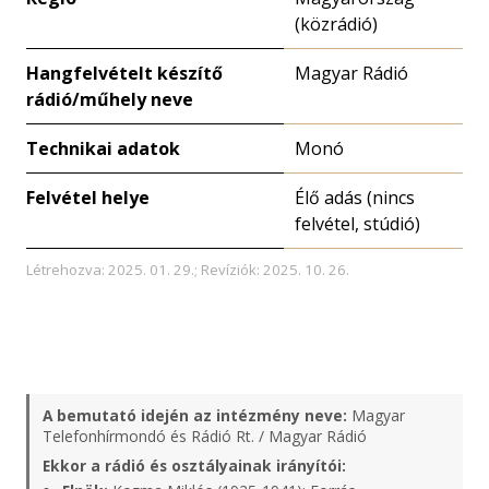
(közrádió)
Hangfelvételt készítő
Magyar Rádió
rádió/műhely neve
Technikai adatok
Monó
Felvétel helye
Élő adás (nincs
felvétel, stúdió)
Létrehozva: 2025. 01. 29.; Revíziók: 2025. 10. 26.
A bemutató idején az intézmény neve:
Magyar
Telefonhírmondó és Rádió Rt. / Magyar Rádió
Ekkor a rádió és osztályainak irányítói: