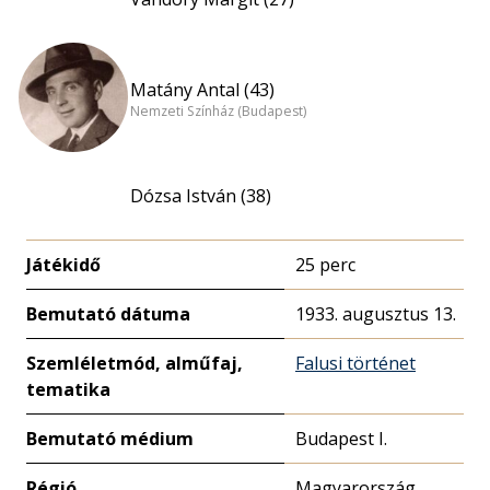
Matány Antal (43)
Nemzeti Színház (Budapest)
Dózsa István (38)
Játékidő
25 perc
Bemutató dátuma
1933. augusztus 13.
Szemléletmód, alműfaj,
Falusi történet
tematika
Bemutató médium
Budapest I.
Régió
Magyarország