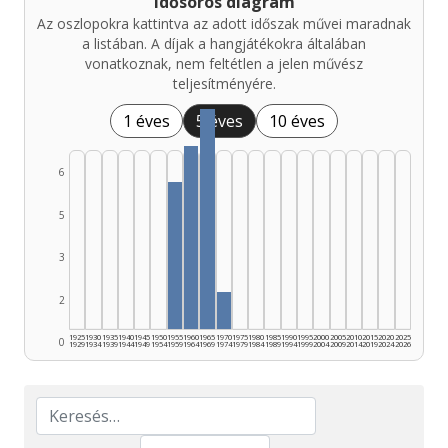
Idősoros diagram
Az oszlopokra kattintva az adott időszak művei maradnak
a listában. A díjak a hangjátékokra általában
vonatkoznak, nem feltétlen a jelen művész
teljesítményére.
1 éves
5 éves
10 éves
6
5
3
2
1925
1930
1935
1940
1945
1950
1955
1960
1965
1970
1975
1980
1985
1990
1995
2000
2005
2010
2015
2020
2025
0
1929
1934
1939
1944
1949
1954
1959
1964
1969
1974
1979
1984
1989
1994
1999
2004
2009
2014
2019
2024
2026