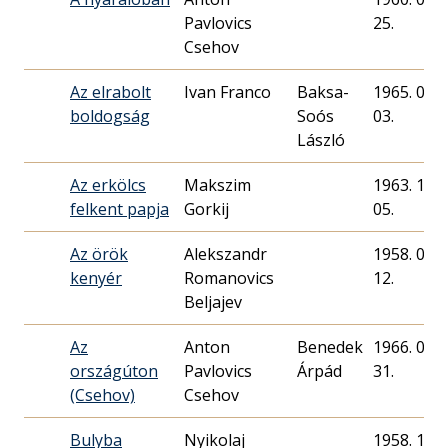
Pavlovics
25.
Csehov
Az elrabolt
Ivan Franco
Baksa-
1965. 09.
boldogság
Soós
03.
László
Az erkölcs
Makszim
1963. 11.
felkent papja
Gorkij
05.
Az örök
Alekszandr
1958. 08.
kenyér
Romanovics
12.
Beljajev
Az
Anton
Benedek
1966. 07.
országúton
Pavlovics
Árpád
31.
(Csehov)
Csehov
Bulyba
Nyikolaj
1958. 10.