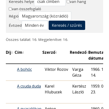
Keresés helye
van hang
van összefoglaló
Keresés
Régió
Keresés / szűrés
Évtized
Összes találat: 16. Megjelenítve: 16.
Díj
Cím
Szerző
Rendező
Bemutató
↕
↕
↕
↕
dátuma
A bohóc
Viktor Rozov
Varga
1966. 10.
Géza
14.
A csuda duda
Karel
Kertész
1959. 08.
Hlubucek
László
23.
A nyaralóban
Anton
1960. 09.