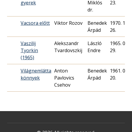
gyerek
Miklós
23.
dr.
Vacsora előtt
Viktor Rozov
Benedek
1970. 11.
Árpád
26.
Vaszilij
Alekszandr
László
1965. 03.
Tyorkin
Tvardovszkij
Endre
29.
(1965)
Világnemlátta
Anton
Benedek
1961. 02.
könnyek
Pavlovics
Árpád
20.
Csehov