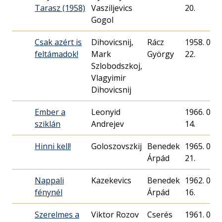
Tarasz (1958)
Vasziljevics
20.
Gogol
Csak azért is
Dihovicsnij,
Rácz
1958. 02.
feltámadok!
Mark
György
22.
Szlobodszkoj,
Vlagyimir
Dihovicsnij
Ember a
Leonyid
1966. 09.
sziklán
Andrejev
14.
Hinni kell!
Goloszovszkij
Benedek
1965. 06.
Árpád
21.
Nappali
Kazekevics
Benedek
1962. 01.
fénynél
Árpád
16.
Szerelmes a
Viktor Rozov
Cserés
1961. 06.