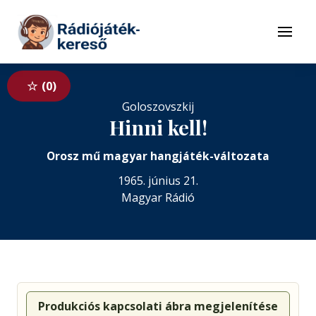
Tovább a navigációhoz
Tovább a tartalomhoz
Menü
0
Goloszovszkij
Hinni kell!
Orosz mű magyar hangjáték-változata
1965. június 21.
Magyar Rádió
Produkciós kapcsolati ábra megjelenítése