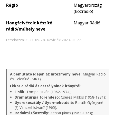
Régió
Magyarország
(közrádió)
Hangfelvételt készítő
Magyar Rádió
rádió/műhely neve
Létrehozva: 2021. 09. 28.; Revíziók: 2023. 01. 22.
A bemutató idején az intézmény neve:
Magyar Rádió
és Televízió (MRT)
Ekkor a rádió és osztályainak irányítói:
Elnök:
Tömpe István (1962-1974);
Dramaturgia főrendező:
Cserés Miklós (1958-1981);
Gyerekosztály / Gyermekstúdió:
Baráth Györgyné
(?) Venczel István? (1965);
Irodalmi Főosztály:
Zentai János (1963-1973);