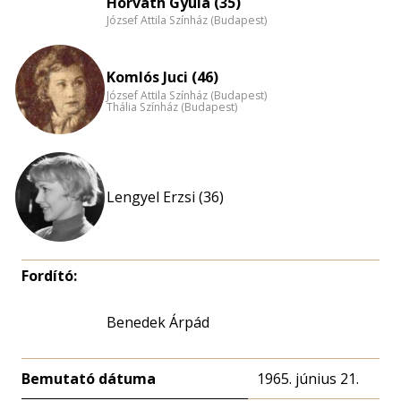
Horváth Gyula (35)
József Attila Színház (Budapest)
Komlós Juci (46)
József Attila Színház (Budapest)
Thália Színház (Budapest)
Lengyel Erzsi (36)
Fordító:
Benedek Árpád
Bemutató dátuma
1965. június 21.