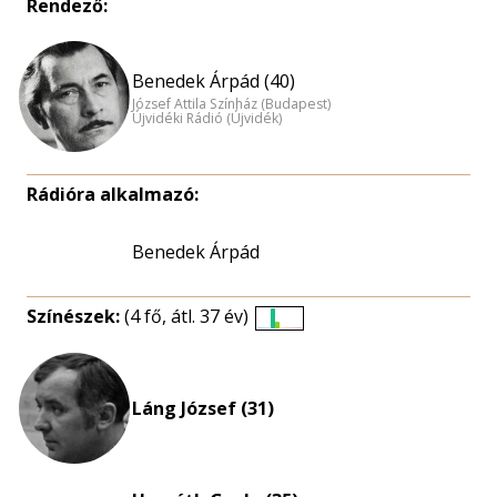
Rendező:
Benedek Árpád (40)
József Attila Színház (Budapest)
Újvidéki Rádió (Újvidék)
Rádióra alkalmazó:
Benedek Árpád
Színészek:
(4 fő, átl. 37 év)
Életkori
eloszlás
nagyítása
Láng József (31)