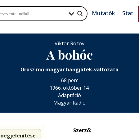
Mutatók
Stat
Viktor Rozov
A bohóc
Orosz mű magyar hangjáték-változata
68 perc
1966. október 14.
Adaptáció
Magyar Rádió
Szerző:
 megjelenítése