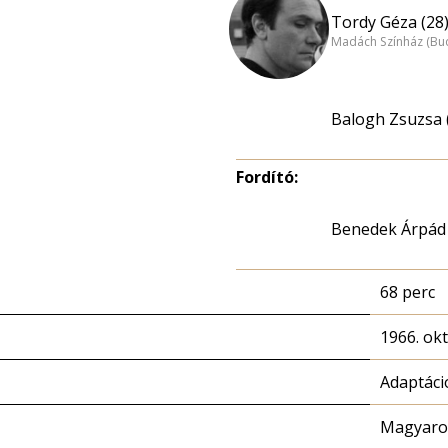
Tordy Géza (28
Madách Színház (Bu
Balogh Zsuzsa 
Fordító:
Benedek Árpád
68 perc
1966. ok
Adaptáci
Magyaror