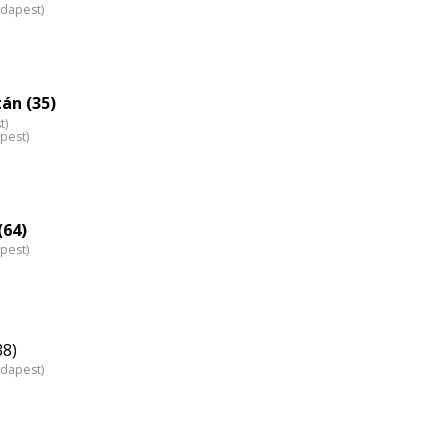
udapest)
tán (35)
t)
pest)
(64)
pest)
38)
udapest)