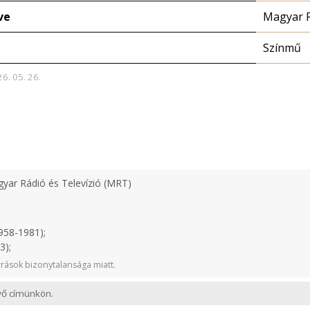
ve
Magyar 
Színmű
26. 05. 26.
yar Rádió és Televízió (MRT)
958-1981);
3);
rások bizonytalansága miatt.
evő címünkön.