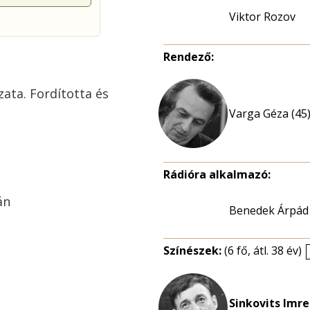
Viktor Rozov
Rendező:
ata. Fordította és
Varga Géza (45
Rádióra alkalmazó:
án
Benedek Árpád
Színészek:
(6 fő, átl. 38 év)
Sinkovits Imre