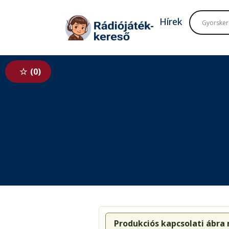
Tovább a navigációhoz
Tovább a tartalomhoz
Hírek
0
Produkciós kapcsolati ábra