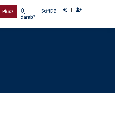
|
Új
ScifiDB
Plusz
darab?