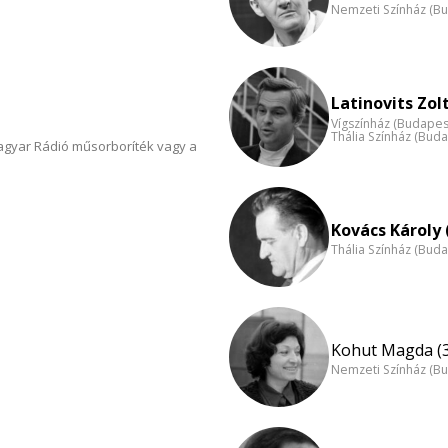
Nemzeti Színház (B
Latinovits Zol
Vígszínház (Budapes
Thália Színház (Buda
Magyar Rádió műsorboríték vagy a
Kovács Károly 
Thália Színház (Buda
Kohut Magda (
Nemzeti Színház (B