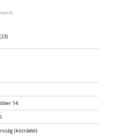
)
dapest)
(23)
tóber 14.
ó
szág (közrádió)