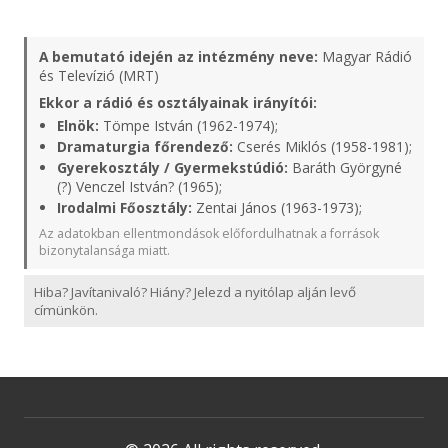
A bemutató idején az intézmény neve:
Magyar Rádió
és Televízió (MRT)
Ekkor a rádió és osztályainak irányítói:
Elnök:
Tömpe István (1962-1974);
Dramaturgia főrendező:
Cserés Miklós (1958-1981);
Gyerekosztály / Gyermekstúdió:
Baráth Györgyné
(?) Venczel István? (1965);
Irodalmi Főosztály:
Zentai János (1963-1973);
Az adatokban ellentmondások előfordulhatnak a források
bizonytalansága miatt.
Hiba? Javítanivaló? Hiány? Jelezd a nyitólap alján levő
címünkön.