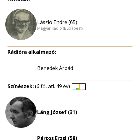
László Endre (65)
Magyar Rádió (Budapest)
Rádióra alkalmazó:
Benedek Árpád
Színészek:
(6 fő, átl. 49 év)
Életkori
eloszlás
nagyítása
Láng József (31)
Pártos Erzsi (58)