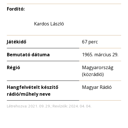
Fordító:
Kardos László
Játékidő
67 perc
Bemutató dátuma
1965. március 29.
Régió
Magyarország
(közrádió)
Hangfelvételt készítő
Magyar Rádió
rádió/műhely neve
Létrehozva: 2021. 09. 29.; Revíziók: 2024. 04. 04.