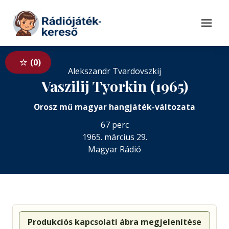
Tovább a navigációhoz
Tovább a tartalomhoz
Menü
0
Alekszandr Tvardovszkij
Vaszilij Tyorkin (1965)
Orosz mű magyar hangjáték-változata
67 perc
1965. március 29.
Magyar Rádió
Produkciós kapcsolati ábra megjelenítése