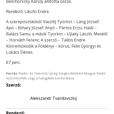
Belohorszky Károly állította össze.
Rendező: László Endre.
A szereposztásból: Vaszilij Tyorkin – Láng József;
Apó – Bihary József; Anyó – Pártos Erzsi; Halál –
Balázs Samu; a másik Tyorkin – Ujlaky László; Mesélő
– Horváth Ferenc; A szerző – Tallós Endre.
Közreműködik a Földényi – kórus, Félix Györgyi és
Lukács Dénes.
67 perc.
Forrás:
Rádió- és Televízió Újság; Kiegészítésként Magyar Rádió
műsorboríték vagy a hangjáték konferálása
Szerző:
Alekszandr Tvardovszkij
Rendező: