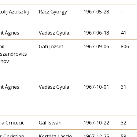
olij Azolszkij
Rácz György
1967-05-28
-
nt Ágnes
Vadász Gyula
1967-06-18
41
il
Gáti József
1967-09-06
806
szandrovics
ohov
nt Ágnes
Vadász Gyula
1967-10-01
31
a Crncecic
Gál István
1967-10-22
32
 Christian
Kertész László
1967-12-25
59