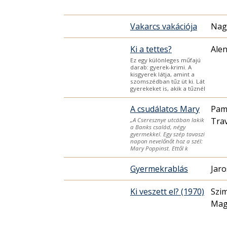
Vakarcs vakációja
Nagy
Ki a tettes?
Ale
Ez egy különleges műfajú
darab: gyerek-krimi. A
kisgyerek látja, amint a
szomszédban tűz üt ki. Lát
gyerekeket is, akik a tűznél
A csudálatos Mary
Pam
Tra
„A Cseresznye utcában lakik
a Banks család, négy
gyermekkel. Egy szép tavaszi
napon nevelőnőt hoz a szél:
Mary Poppinst. Ettől k
Gyermekrablás
Jaro
Ki veszett el? (1970)
Szi
Mag