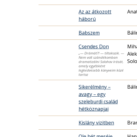
Az az átkozott
Anat
háború
Babszem
Báli
Csendes Don
Miha
Alek
„— Drámát?! — tiltakozik. —
Nem volt szándékomban
Sol
dramatizálni Solohov írását,
amely egyébként
legkedvesebb könyveim közé
tartoz
Sikerélmény –
Báli
avagy – egy
szeleburdi család
hétköznapjai
Kislány vizitben
Bran
Ole hét meséje
Hans