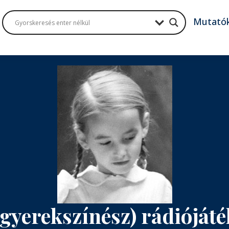
Mutató
 (gyerekszínész) rádiójá