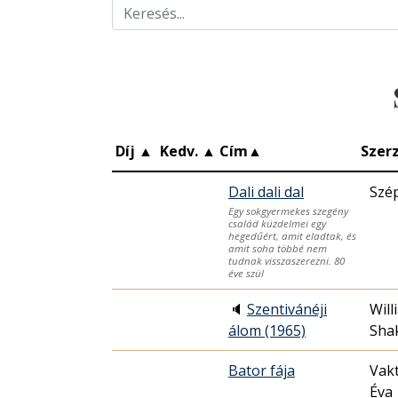
Díj
▲
Kedv.
▲
Cím
▲
Szer
Dali dali dal
Szé
Egy sokgyermekes szegény
család küzdelmei egy
hegedűért, amit eladtak, és
amit soha többé nem
tudnak visszaszerezni. 80
éve szül
🔈
Szentivánéji
Will
álom (1965)
Sha
Bator fája
Vak
Éva