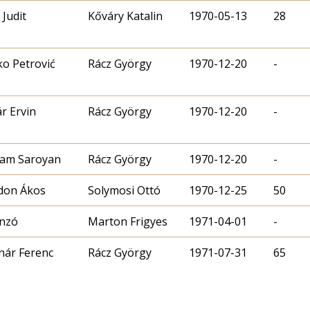
 Judit
Kőváry Katalin
1970-05-13
28
ko Petrović
Rácz György
1970-12-20
-
r Ervin
Rácz György
1970-12-20
-
iam Saroyan
Rácz György
1970-12-20
-
don Ákos
Solymosi Ottó
1970-12-25
50
onzó
Marton Frigyes
1971-04-01
-
nár Ferenc
Rácz György
1971-07-31
65