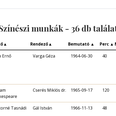
Színészi munkák -
36
db talála
ző
▲
Rendező
▲
Bemutató
▲
Perc
▲
p Ernő
Varga Géza
1964-06-30
40
iam
Cserés Miklós dr.
1965-09-17
120
kespeare
torné Tasnádi
Gál István
1966-11-13
48