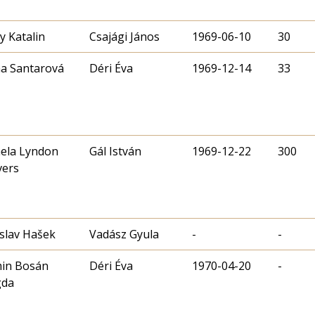
 Katalin
Csajági János
1969-06-10
30
na Santarová
Déri Éva
1969-12-14
33
ela Lyndon
Gál István
1969-12-22
300
vers
slav Hašek
Vadász Gyula
-
-
min Bosán
Déri Éva
1970-04-20
-
da