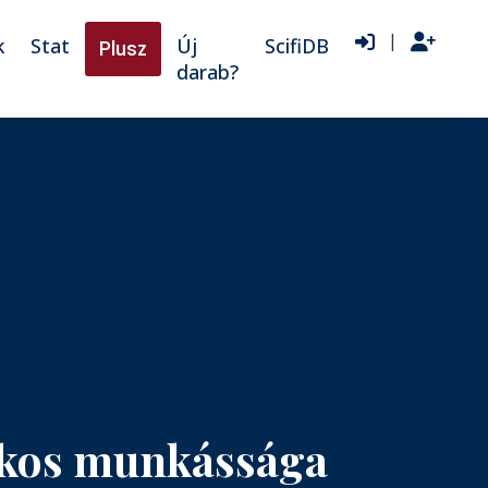
|
k
Stat
Új
ScifiDB
Plusz
darab?
tékos munkássága