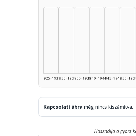
1925–1929
1930–1934
1935–1939
1940–1944
1945–1949
1950–195
1
Kapcsolati ábra
még nincs kiszámítva.
Használja a gyors k