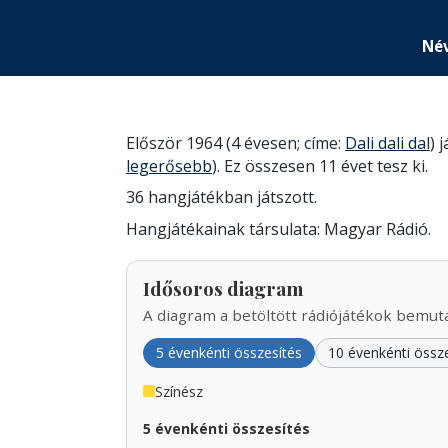
Név
Először 1964 (4 évesen; címe:
Dali dali dal
) 
legerősebb
). Ez összesen 11 évet tesz ki.
36 hangjátékban játszott.
Hangjátékainak társulata: Magyar Rádió.
Idősoros diagram
A diagram a betöltött rádiójátékok bemutat
5 évenkénti összesítés
10 évenkénti össz
Színész
5 évenkénti összesítés