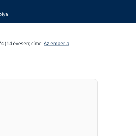
olya
74 (14 évesen; címe:
Az ember a