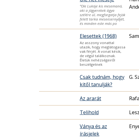
And
”Ole Luköje kis mesemanó,
aki a jógyerekek ágya
szélére ül, megforgatja fejök
felett tarka meseesernyőjét,
és minden este más po
Elesettek (1968)
Sam
Az asszony vonattal
utazik, hogy meglátogassa
vak férjét. A vonat késik,
de végül találkoznak.
Életük nehézségeiről
beszélgetnek
Csak tudnám, hogy
G. S
kitől tanulják?
Az ararát
Raf
Telihold
Les
Ványa és az
Eny
írásjelek