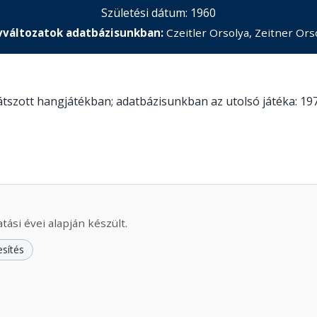
Születési dátum: 1960
változatok adatbázisunkban:
Czeitler Orsolya, Zeitner Ors
játszott hangjátékban; adatbázisunkban az utolsó játéka: 19
ási évei alapján készült.
esítés