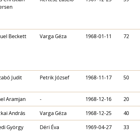
ersen
uel Beckett
Varga Géza
1968-01-11
72
zabó Judit
Petrik József
1968-11-17
50
ael Aramjan
-
1968-12-16
20
zkai András
Varga Géza
1968-12-25
40
edi György
Déri Éva
1969-04-27
33