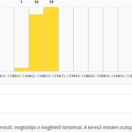
1
16
18
Színész, 1970–1974: 18
Színész, 1965–1969: 16
Színész, 1960–1964: 1
4
955–1959
1960–1964
1965–1969
1970–1974
1975–1979
1980–1984
1985–1989
1990–1994
1995–19
eresőt, megtalálja a megfelelő tartalmat. A kereső minden oszlop 