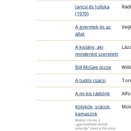
Jancsi és Juliska
Rádi
(1970)
A gyermek és az
Velj
állat
A kislány, aki
Lázá
mindenkit szeretett
Bill McGee öccse
Will
A tudós csacsi
Tor
A mi kis rádiónk
Alf
Kölykök, srácok,
Mol
kamaszok
Molnár Ferenc a
,,gyermeklélek kitűnő
ismerője” címet a Pál utcai