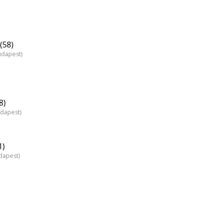
(58)
udapest)
8)
udapest)
1)
dapest)