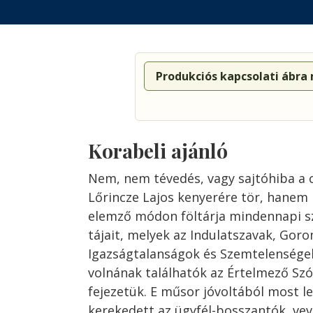
Produkciós kapcsolati ábra
Korabeli ajánló
Nem, nem tévedés, vagy sajtóhiba a 
Lőrincze Lajos kenyerére tör, hane
elemző módon föltárja mindennapi s
tájait, melyek az Indulatszavak, Go
Igazságtalanságok és Szemtelenségek
volnának találhatók az Értelmező Szó
fejezetük. E műsor jóvoltából most les
kerekedett az ügyfél-bosszantók, vev