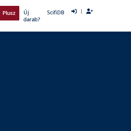
|
Új
ScifiDB
Plusz
darab?