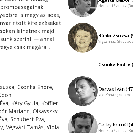
 gorombaságainak
Nemzeti Színház (B
yebbre is megy az adás,
nyarintott kifejezéseket
 sokan lelhetnek majd
Bánki Zsuzsa (
sünk szerint — annál
Vígszínház (Budapes
egye csak magára!.. .
Csonka Endre (
suzsa, Csonka Endre,
Darvas Iván (47
Ödön.
Vígszínház (Budapes
va, Kéry Gyula, Koffler
oór Mariann, Olsavszky
 Éva, Schubert Éva,
Gelley Kornél (4
y, Végvári Tamás, Viola
Nemzeti Színház (B