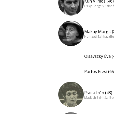
Kun Vilmos (46)
Csiky Gergely Szính
Makay Margit (
Nemzeti Színház (B
Olsavszky Éva (
Pártos Erzsi (65
Psota Irén (43)
Madách Színház (Bu