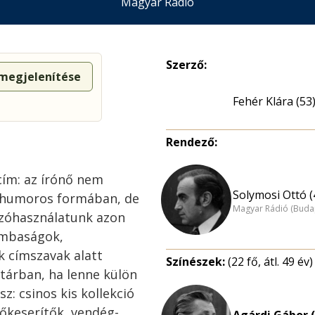
Magyar Rádió
Szerző:
 megjelenítése
Fehér Klára (53
Rendező:
cím: az írónő nem
Solymosi Ottó (
m humoros formában, de
Magyar Rádió (Buda
zóhasználatunk azon
rombaságok,
 címszavak alatt
Színészek:
(22 fő, átl. 49 év)
tárban, ha lenne külön
z: csinos kis kollekció
őkeserítők, vendég-
Agárdi Gábor (