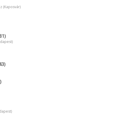
áz (Kaposvár)
81)
udapest)
43)
)
dapest)