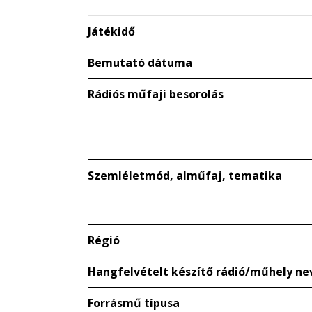
Játékidő
Bemutató dátuma
Rádiós műfaji besorolás
Szemléletmód, alműfaj, tematika
Régió
Hangfelvételt készítő rádió/műhely ne
Forrásmű típusa