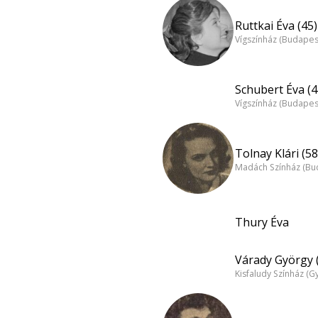
Ruttkai Éva (45)
Vígszínház (Budapes
Schubert Éva (4
Vígszínház (Budapes
Tolnay Klári (58
Madách Színház (Bu
Thury Éva
Várady György 
Kisfaludy Színház (G