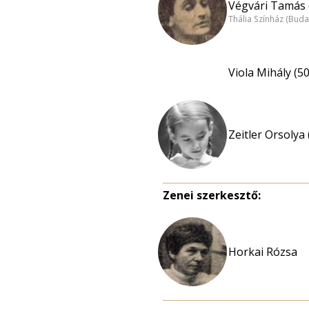
Végvári Tamás 
Thália Színház (Buda
Viola Mihály (50
Zeitler Orsolya
Zenei szerkesztő:
Horkai Rózsa