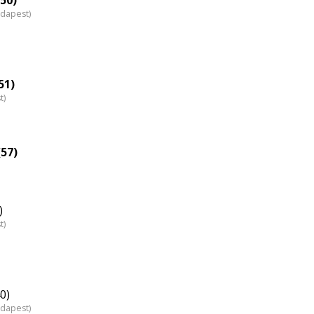
udapest)
51)
t)
57)
)
t)
0)
udapest)