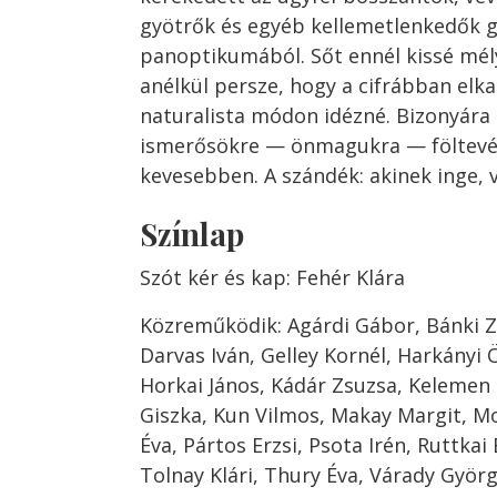
gyötrők és egyéb kellemetlenkedők
panoptikumából. Sőt ennél kissé mél
anélkül persze, hogy a cifrábban elka
naturalista módon idézné. Bizonyára
ismerősökre — önmagukra — föltevé
kevesebben. A szándék: akinek inge, v
Színlap
Szót kér és kap: Fehér Klára
Közreműködik: Agárdi Gábor, Bánki Z
Darvas Iván, Gelley Kornél, Harkányi 
Horkai János, Kádár Zsuzsa, Kelemen É
Giszka, Kun Vilmos, Makay Margit, M
Éva, Pártos Erzsi, Psota Irén, Ruttkai
Tolnay Klári, Thury Éva, Várady Györg