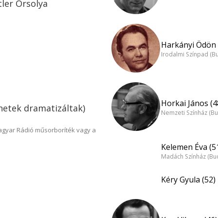
tler Orsolya
Harkányi Ödön 
Irodalmi Színpad (B
Horkai János (4
enetek dramatizáltak)
Nemzeti Színház (B
Magyar Rádió műsorboríték vagy a
Kelemen Éva (5
Madách Színház (Bu
Kéry Gyula (52)