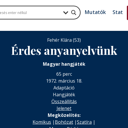
Mutatók
Stat
Fehér Klára (53)
Érdes anyanyelvünk
Magyar hangjáték
65 perc
1972. március 18.
Adaptáció
Hangjáték
Összeállítás
Jelenet
Megközelítés:
Komikus
|
Bohózat
|
Szatíra
|