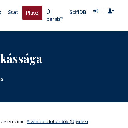
|
k
Stat
Új
ScifiDB
Plusz
darab?
nkássága
ia
évesen; címe:
A vén zászlóhordók (Újvidéki