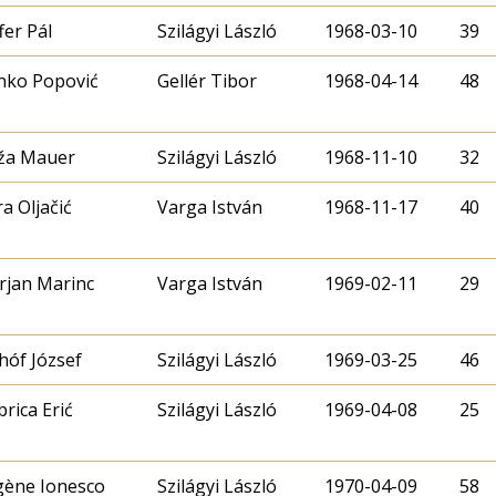
fer Pál
Szilágyi László
1968-03-10
39
nko Popović
Gellér Tibor
1968-04-14
48
ža Mauer
Szilágyi László
1968-11-10
32
a Oljačić
Varga István
1968-11-17
40
rjan Marinc
Varga István
1969-02-11
29
hóf József
Szilágyi László
1969-03-25
46
rica Erić
Szilágyi László
1969-04-08
25
gène Ionesco
Szilágyi László
1970-04-09
58