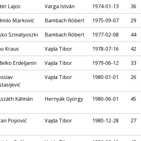
tér Lajos
Varga István
1974-01-13
36
dmilo Marković
Bambach Róbert
1975-09-07
29
sko Szmatyoszki
Bambach Róbert
1977-02-08
44
no Kraus
Vajda Tibor
1978-07-16
42
elko Erdeljanin
Vajda Tibor
1979-06-12
33
oslav
Vajda Tibor
1980-01-01
26
tasijević
kszáth Kálmán
Hernyák György
1980-06-01
45
ran Popović
Vajda Tibor
1980-12-28
27