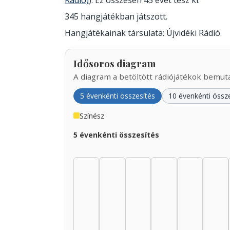
Rádió)
). Ez összesen 45 évet tesz ki.
345 hangjátékban játszott.
Hangjátékainak társulata: Újvidéki Rádió.
Idősoros diagram
A diagram a betöltött rádiójátékok bemutat
5 évenkénti összesítés
10 évenkénti össz
Színész
5 évenkénti összesítés