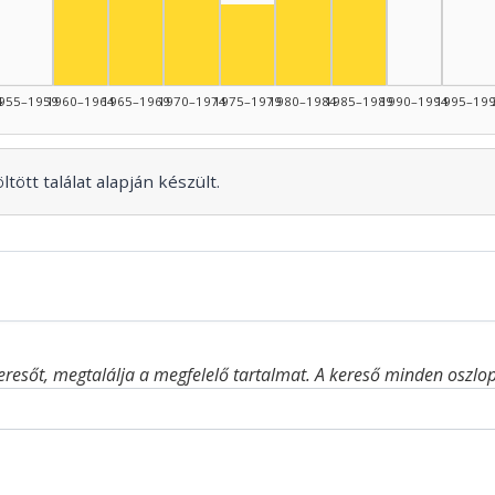
Színész, 1965–1969: 8
Színész, 1985–19
Színész, 1975–1979: 4
4
955–1959
1960–1964
1965–1969
1970–1974
1975–1979
1980–1984
1985–1989
1990–1994
1995–19
tött találat alapján készült.
eresőt, megtalálja a megfelelő tartalmat. A kereső minden oszlop 