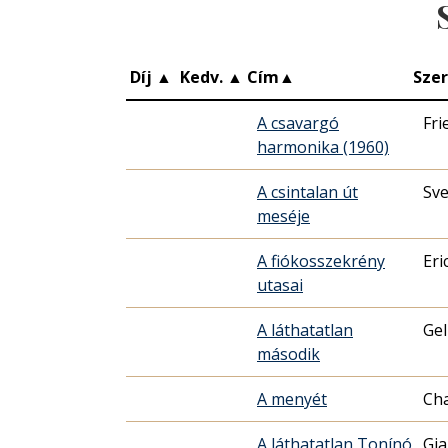
Díj
▲
Kedv.
▲
Cím
▲
Sze
A csavargó
Fri
harmonika (1960)
A csintalan út
Sve
meséje
A fiókosszekrény
Eri
utasai
A láthatatlan
Gel
második
A menyét
Cha
A láthatatlan Tonínó
Gia