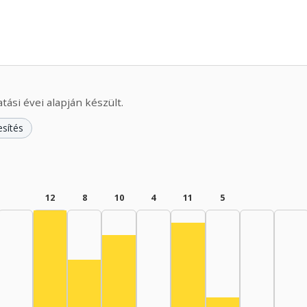
ási évei alapján készült.
esítés
12
8
10
4
11
5
Színész, 1960–1964: 12
Színész, 1980–1984: 11
Színész, 1970–1974: 10