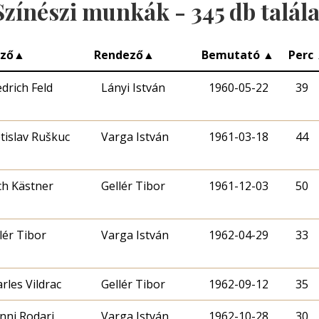
Színészi munkák -
345
db talála
rző
▲
Rendező
▲
Bemutató
▲
Perc
edrich Feld
Lányi István
1960-05-22
39
tislav Ruškuc
Varga István
1961-03-18
44
ch Kästner
Gellér Tibor
1961-12-03
50
lér Tibor
Varga István
1962-04-29
33
rles Vildrac
Gellér Tibor
1962-09-12
35
nni Rodari
Varga István
1962-10-28
30