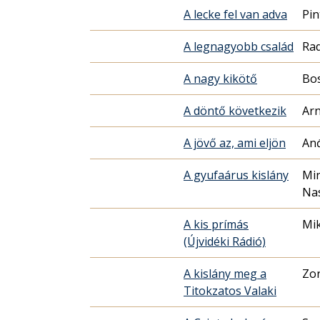
A lecke fel van adva
Pin
A legnagyobb család
Ra
A nagy kikötő
Bo
A döntő következik
Ar
A jövő az, ami eljön
Anđ
A gyufaárus kislány
Mir
Nas
A kis prímás
Mi
(Újvidéki Rádió)
A kislány meg a
Zo
Titokzatos Valaki