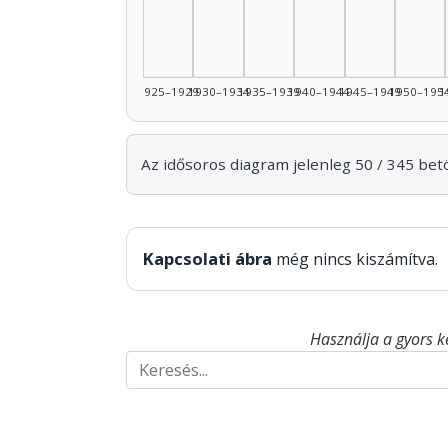
1925–1929
1930–1934
1935–1939
1940–1944
1945–1949
1950–195
1
Az idősoros diagram jelenleg 50 / 345 betöl
Kapcsolati ábra
még nincs kiszámítva.
Használja a gyors k