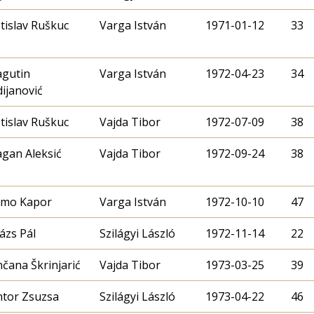
tislav Ruškuc
Varga István
1971-01-12
33
agutin
Varga István
1972-04-23
34
ijanović
tislav Ruškuc
Vajda Tibor
1972-07-09
38
gan Aleksić
Vajda Tibor
1972-09-24
38
mo Kapor
Varga István
1972-10-10
47
ázs Pál
Szilágyi László
1972-11-14
22
čana Škrinjarić
Vajda Tibor
1973-03-25
39
ntor Zsuzsa
Szilágyi László
1973-04-22
46