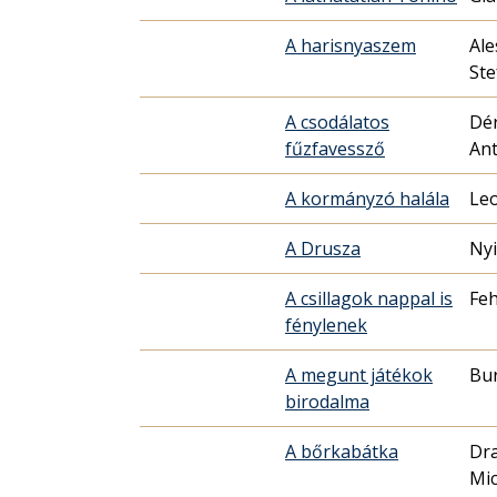
A harisnyaszem
Ale
Ste
A csodálatos
Dér
fűzfavessző
Ant
A kormányzó halála
Le
A Drusza
Nyi
A csillagok nappal is
Feh
fénylenek
A megunt játékok
Bur
birodalma
A bőrkabátka
Dra
Mic