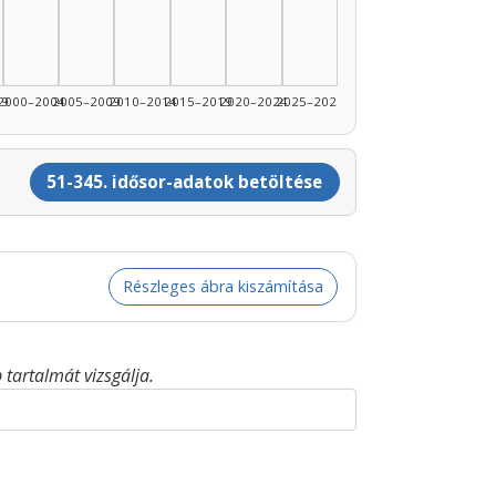
89: 5
99
2000–2004
2005–2009
2010–2014
2015–2019
2020–2024
2025–2026
51-345. idősor-adatok betöltése
Részleges ábra kiszámítása
tartalmát vizsgálja.