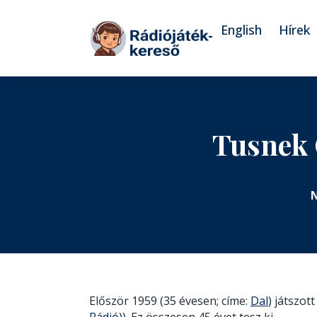
Tovább a navigációhoz
Tovább a tartalomhoz
English
Hírek
Tusnek 
N
Először 1959 (35 évesen; címe:
Dal
) játszot