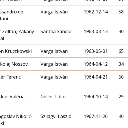
ssandro de
Varga István
1962-12-14
58
fani
 Zoltán, Zákány
Sántha Sándor
1963-03-13
30
al
on Kruczkowski
Varga István
1963-05-01
65
kolaj Noszov
Varga István
1964-04-12
34
ér Ferenc
Varga István
1964-04-21
50
kus Valéria
Gellér Tibor
1964-10-14
29
goslav Nikolić-
Szilágyi László
1967-11-26
40
ki