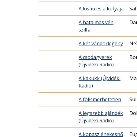
A kisfiú és a kutyája
Saf
A hatalmas vén
Da
szilfa
A két vándorlegény
Ne
A csodagyerek
Bor
(Újvidéki Rádió)
A kakukk (Újvidéki
Ma
Rádió)
A fölismerhetetlen
Sul
A legszebb ajándék
Dob
(Újvidéki Rádió)
A kopasz énekesnő
Eu