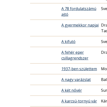
A 78 fordulatszámú
Sve
ajtó
A gyermekkor napjai
Dr
Tad
A kifutó
Sve
A fehér eper
Dra
csillagrendszer
1937-ben születtem
Mo
A nagy varázslat
Bal
A két nővér
Sun
A karcsú-tornyú vár
Ká