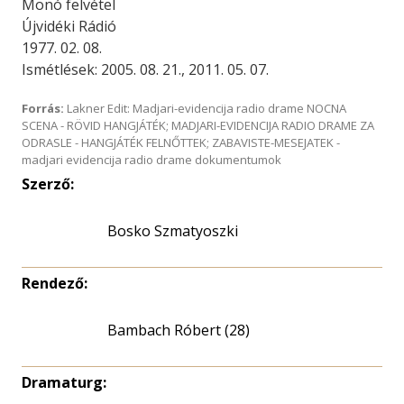
Monó felvétel
Újvidéki Rádió
1977. 02. 08.
Ismétlések: 2005. 08. 21., 2011. 05. 07.
Forrás:
Lakner Edit: Madjari-evidencija radio drame NOCNA
SCENA - RÖVID HANGJÁTÉK; MADJARI-EVIDENCIJA RADIO DRAME ZA
ODRASLE - HANGJÁTÉK FELNŐTTEK; ZABAVISTE-MESEJATEK -
madjari evidencija radio drame dokumentumok
Szerző:
Bosko Szmatyoszki
Rendező:
Bambach Róbert (28)
Dramaturg: