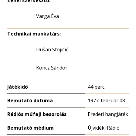
Zenei szerkesztő:
Varga Éva
Technikai munkatárs:
Dušan Stojičić
Koncz Sándor
Játékidő
44 perc
Bemutató dátuma
1977. február 08.
Rádiós műfaji besorolás
Eredeti hangjáték
Bemutató médium
Újvidéki Rádió