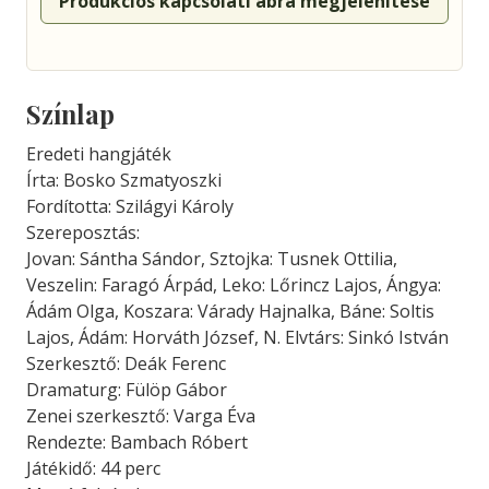
Produkciós kapcsolati ábra megjelenítése
Színlap
Eredeti hangjáték
Írta: Bosko Szmatyoszki
Fordította: Szilágyi Károly
Szereposztás:
Jovan: Sántha Sándor, Sztojka: Tusnek Ottilia,
Veszelin: Faragó Árpád, Leko: Lőrincz Lajos, Ángya:
Ádám Olga, Koszara: Várady Hajnalka, Báne: Soltis
Lajos, Ádám: Horváth József, N. Elvtárs: Sinkó István
Szerkesztő: Deák Ferenc
Dramaturg: Fülöp Gábor
Zenei szerkesztő: Varga Éva
Rendezte: Bambach Róbert
Játékidő: 44 perc