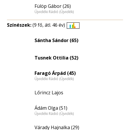
Fülöp Gábor (26)
Újvidéki Rádió (Újvidék)
Színészek:
(9 fő, átl. 46 év)
Életkori
eloszlás
Sántha Sándor (65)
nagyítása
Tusnek Ottilia (52)
Faragó Árpád (45)
Újvidéki Rádió (Újvidék)
Lőrincz Lajos
Ádám Olga (51)
Újvidéki Rádió (Újvidék)
Várady Hajnalka (29)