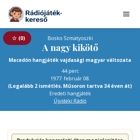
Tovább a navigációhoz
Tovább a tartalomhoz
Menü
0
Bosko Szmatyoszki
A nagy kikötő
Macedón hangjáték vajdasági magyar változata
44 perc
1977. február 08.
(Legalább 2 ismétlés. Műsoron tartva 34 éven át)
Eredeti hangjáték
Újvidéki Rádió