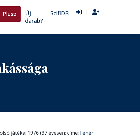
|
Új
ScifiDB
Plusz
darab?
nkássága
lsó játéka: 1976 (37 évesen; címe:
Fehér