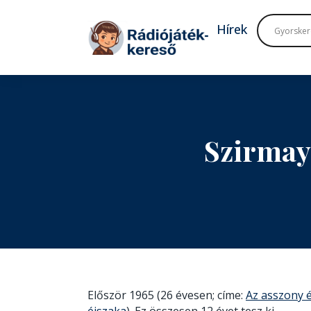
Tovább a navigációhoz
Tovább a tartalomhoz
Hírek
Szirmay
Először 1965 (26 évesen; címe:
Az asszony é