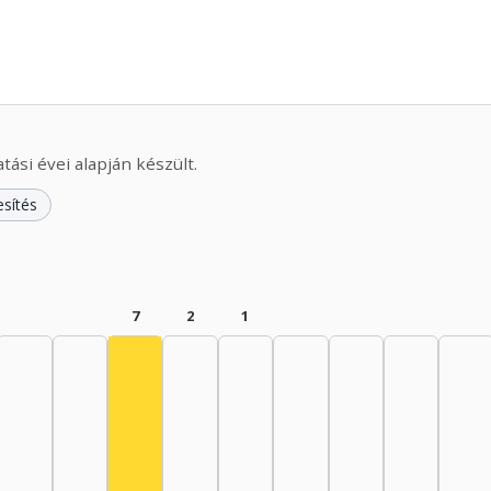
ási évei alapján készült.
esítés
7
2
1
Színész, 1965–1969: 7