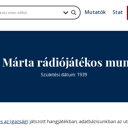
Mutatók
Stat
 Márta rádiójátékos mu
Születési dátum: 1939
s az Igazság
) játszott hangjátékban; adatbázisunkban az uto