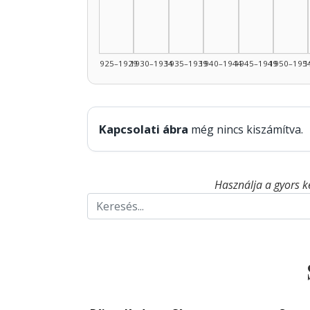
1925–1929
1930–1934
1935–1939
1940–1944
1945–1949
1950–195
1
Kapcsolati ábra
még nincs kiszámítva.
Használja a gyors k