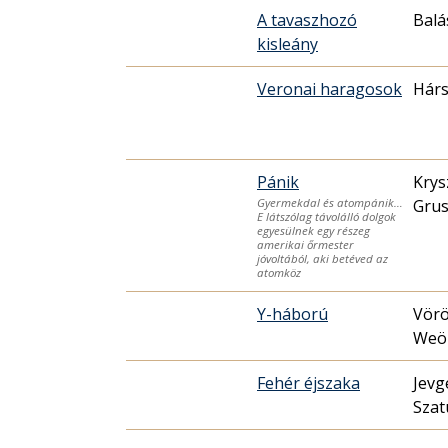
A tavaszhozó
Balá
kisleány
Veronai haragosok
Hárs
Pánik
Krys
Grus
Gyermekdal és atompánik…
E látszólag távolálló dolgok
egyesülnek egy részeg
amerikai őrmester
jóvoltából, aki betéved az
atomköz
Y-háború
Vörö
Weö
Fehér éjszaka
Jevg
Szat