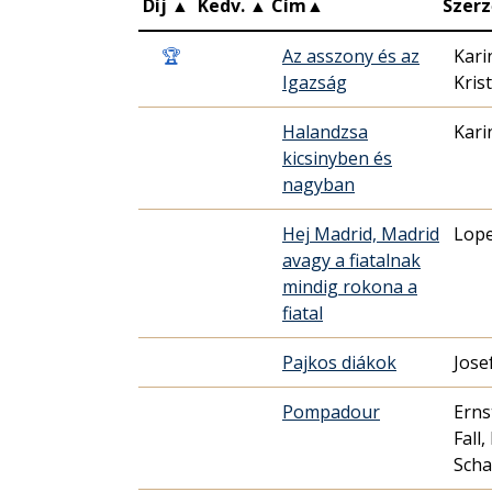
Díj
▲
Kedv.
▲
Cím
▲
Szerz
🏆
Az asszony és az
Kari
Igazság
Kris
Halandzsa
Kari
kicsinyben és
nagyban
Hej Madrid, Madrid
Lope
avagy a fiatalnak
mindig rokona a
fiatal
Pajkos diákok
Jose
Pompadour
Erns
Fall,
Scha