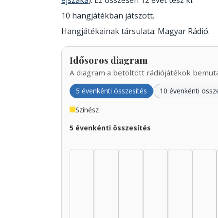
éjszaka
). Ez összesen 12 évet tesz ki.
10 hangjátékban játszott.
Hangjátékainak társulata: Magyar Rádió.
Idősoros diagram
A diagram a betöltött rádiójátékok bemutat
5 évenkénti összesítés
10 évenkénti össz
Színész
5 évenkénti összesítés