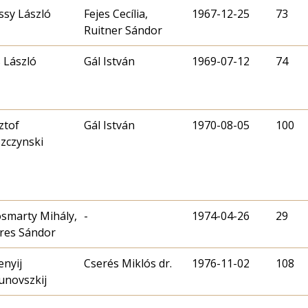
ssy László
Fejes Cecília,
1967-12-25
73
Ruitner Sándor
 László
Gál István
1969-07-12
74
ztof
Gál István
1970-08-05
100
zczynski
smarty Mihály,
-
1974-04-26
29
res Sándor
enyij
Cserés Miklós dr.
1976-11-02
108
unovszkij