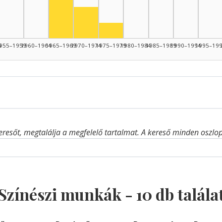
Színész, 1970–1974: 2
Színész, 1975–1979: 1
4
955–1959
1960–1964
1965–1969
1970–1974
1975–1979
1980–1984
1985–1989
1990–1994
1995–19
eresőt, megtalálja a megfelelő tartalmat. A kereső minden oszlop 
Színészi munkák -
10
db talála