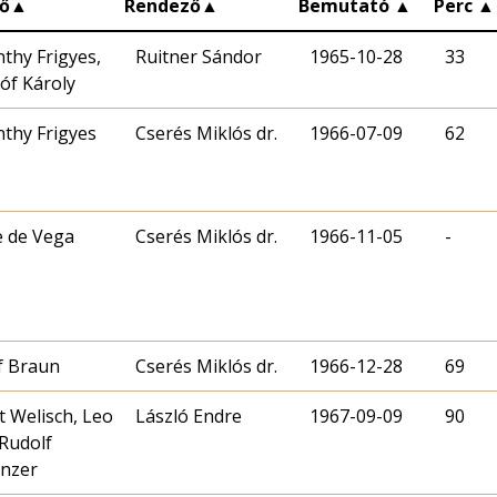
ő
▲
Rendező
▲
Bemutató
▲
Perc
▲
nthy Frigyes,
Ruitner Sándor
1965-10-28
33
tóf Károly
nthy Frigyes
Cserés Miklós dr.
1966-07-09
62
 de Vega
Cserés Miklós dr.
1966-11-05
-
f Braun
Cserés Miklós dr.
1966-12-28
69
t Welisch, Leo
László Endre
1967-09-09
90
 Rudolf
nzer