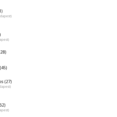
1)
udapest)
)
apest)
(28)
(45)
s (27)
dapest)
62)
apest)