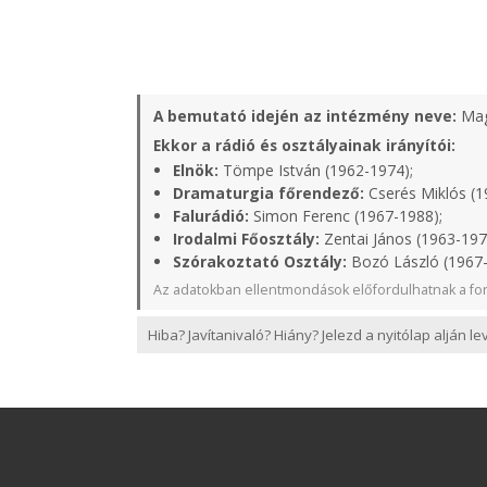
A bemutató idején az intézmény neve:
Mag
Ekkor a rádió és osztályainak irányítói:
Elnök:
Tömpe István (1962-1974);
Dramaturgia főrendező:
Cserés Miklós (1
Falurádió:
Simon Ferenc (1967-1988);
Irodalmi Főosztály:
Zentai János (1963-197
Szórakoztató Osztály:
Bozó László (1967-
Az adatokban ellentmondások előfordulhatnak a for
Hiba? Javítanivaló? Hiány? Jelezd a nyitólap alján l