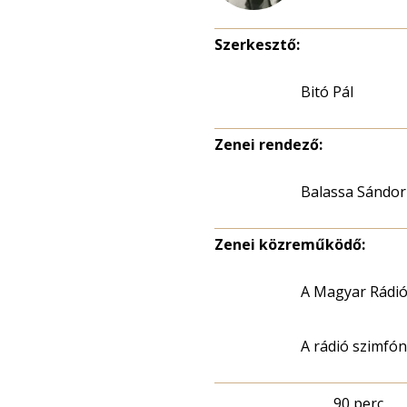
Szerkesztő:
Bitó Pál
Zenei rendező:
Balassa Sándor
Zenei közreműködő:
A Magyar Rádió
A rádió szimfó
90 perc