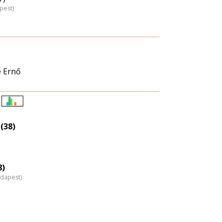
pest)
e Ernő
Életkori
eloszlás
(38)
nagyítása
8)
udapest)