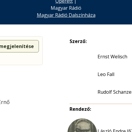
Operett
|
Magyar Rádió
Magyar Rádió Dalszínháza
Szerző:
 megjelenítése
Ernst Welisch
Leo Fall
Rudolf Schanze
Ernő
Rendező:
László Endre (6