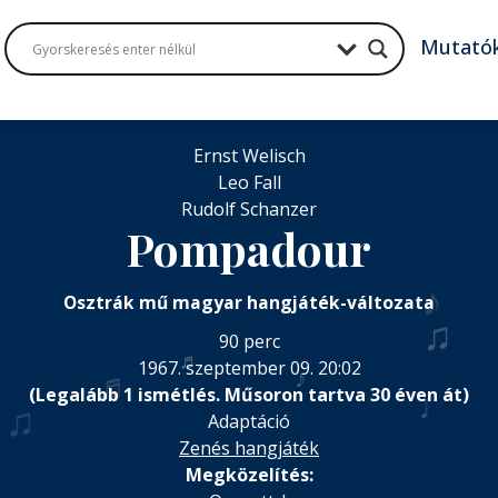
Mutató
Ernst Welisch
Leo Fall
Rudolf Schanzer
Pompadour
♪
Osztrák mű magyar hangjáték-változata
90 perc
♬
1967. szeptember 09. 20:02
♬
♪
(Legalább 1 ismétlés. Műsoron tartva 30 éven át)
♩
♫
Adaptáció
Zenés hangjáték
Megközelítés: