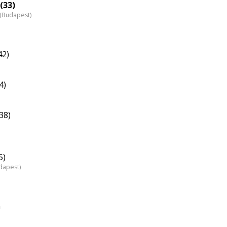
(33)
z (Budapest)
42)
4)
38)
5)
dapest)
n