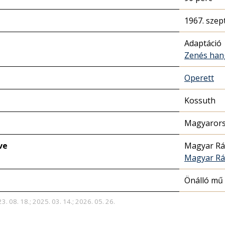
1967. szep
Adaptáció
Zenés han
Operett
Kossuth
Magyarors
ve
Magyar Rá
Magyar Rá
Önálló mű
3. 08. 18.; 2025. 03. 14.; 2026. 05. 26.