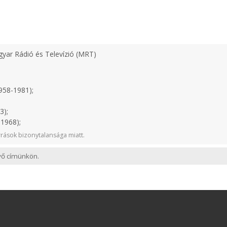
yar Rádió és Televízió (MRT)
958-1981);
3);
1968);
rások bizonytalansága miatt.
evő címünkön.