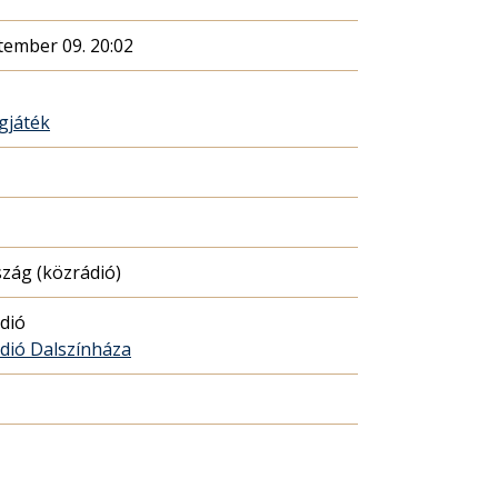
tember 09. 20:02
gjáték
zág (közrádió)
dió
dió Dalszínháza