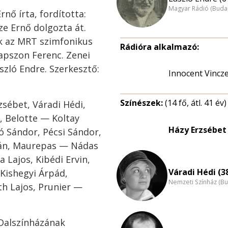
Magyar Rádió (Buda
rnő írta, fordította:
ze Ernő dolgozta át.
k az MRT szimfonikus
Rádióra alkalmazó:
apszon Ferenc. Zenei
szló Endre. Szerkesztő:
Innocent Vincz
Színészek:
(14 fő, átl. 41 év)
sébet, Váradi Hédi,
, Belotte — Koltay
Házy Erzsébet 
só Sándor, Pécsi Sándor,
mán, Maurepas — Nádas
 Lajos, Kibédi Ervin,
Váradi Hédi (3
Kishegyi Árpád,
Nemzeti Színház (B
h Lajos, Prunier —
 Dalszínházának