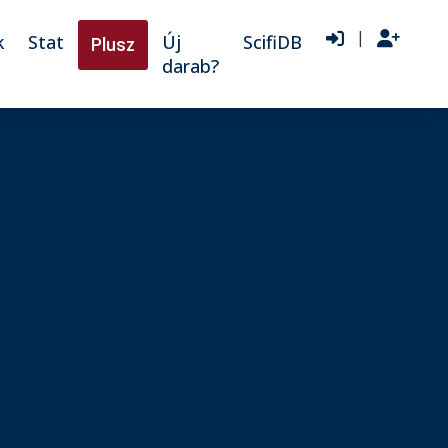
|
k
Stat
Új
ScifiDB
Plusz
darab?
♫