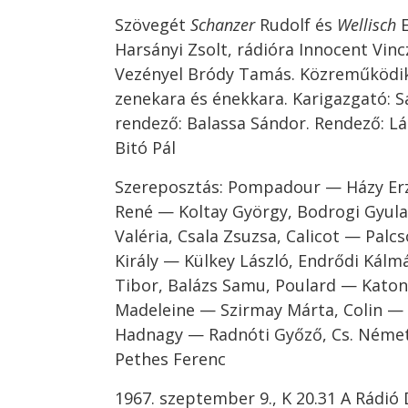
Szövegét
Schanzer
Rudolf és
Wellisch
E
Harsányi Zsolt, rádióra Innocent Vinc
Vezényel Bródy Tamás. Közreműködi
zenekara és énekkara. Karigazgató: S
rendező: Balassa Sándor. Rendező: Lá
Bitó Pál
Szereposztás: Pompadour — Házy Erz
René — Koltay György, Bodrogi Gyula
Valéria, Csala Zsuzsa, Calicot — Palc
Király — Külkey László, Endrődi Kál
Tibor, Balázs Samu, Poulard — Katona
Madeleine — Szirmay Márta, Colin — 
Hadnagy — Radnóti Győző, Cs. Német
Pethes Ferenc
1967. szeptember 9., K 20.31 A Rádió