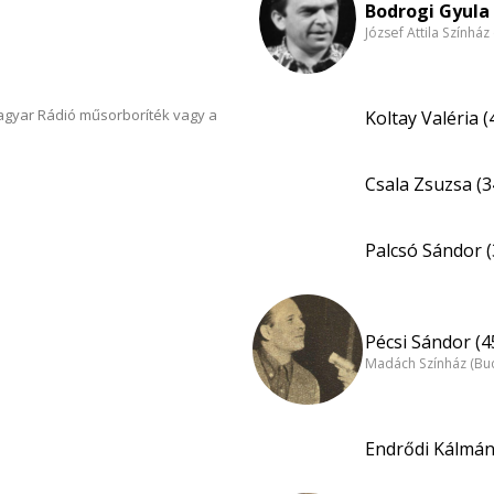
Bodrogi Gyula 
József Attila Színhá
Magyar Rádió műsorboríték vagy a
Koltay Valéria (
Csala Zsuzsa (3
Palcsó Sándor (
Pécsi Sándor (4
Madách Színház (Bu
Endrődi Kálmá