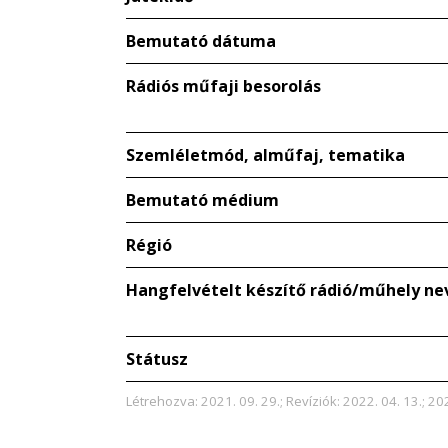
Bemutató dátuma
Rádiós műfaji besorolás
Szemléletmód, alműfaj, tematika
Bemutató médium
Régió
Hangfelvételt készítő rádió/műhely ne
Státusz
Létrehozva: 2021. 09. 29.; Revíziók: 2022. 04. 13.; 202