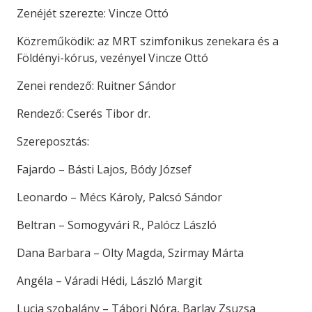
Zenéjét szerezte: Vincze Ottó
Közreműködik: az MRT szimfonikus zenekara és a
Földényi-kórus, vezényel Vincze Ottó
Zenei rendező: Ruitner Sándor
Rendező: Cserés Tibor dr.
Szereposztás:
Fajardo – Básti Lajos, Bódy József
Leonardo – Mécs Károly, Palcsó Sándor
Beltran – Somogyvári R., Palócz László
Dana Barbara – Olty Magda, Szirmay Márta
Angéla – Váradi Hédi, László Margit
Lucia szobalány – Tábori Nóra, Barlay Zsuzsa