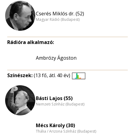
Cserés Miklós dr. (52)
Magyar Rádió (Budapest)
Rádióra alkalmazó:
Ambrózy Ágoston
Színészek:
(13 fő, átl. 40 év)
Életkori
eloszlás
nagyítása
Básti Lajos (55)
Nemzeti Színház (Budapest)
Mécs Károly (30)
Thália / Arizona Színház (Budapest)