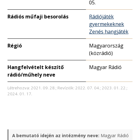
05.
Rádiós műfaji besorolás
Rádiójáték
gyermekeknek
Zenés hangjáték
Régió
Magyarország
(közrádió)
Hangfelvételt készítő
Magyar Rádió
rádió/műhely neve
Létrehozva: 2021. 09. 28.; Revíziók: 2022. 07. 04.; 2023. 01. 22.;
2024. 01. 17.
A bemutató idején az intézmény neve:
Magyar Rádió