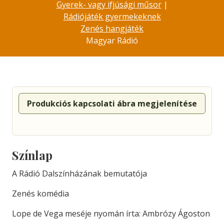
Gyerek- vagy ifjúsági műsor
|
Rádiójáték gyermekeknek
Zenés hangjáték
Magyar Rádió
Produkciós kapcsolati ábra megjelenítése
Színlap
A Rádió Dalszínházának bemutatója
Zenés komédia
Lope de Vega meséje nyomán írta: Ambrózy Ágoston