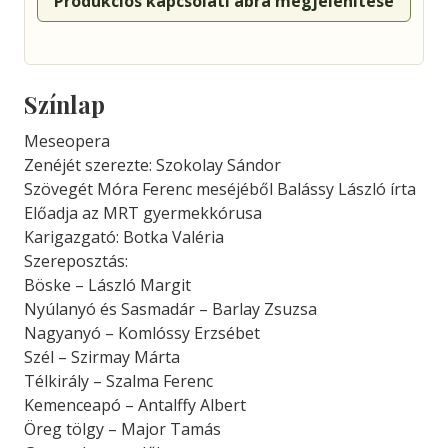
Produkciós kapcsolati ábra megjelenítése
Színlap
Meseopera
Zenéjét szerezte: Szokolay Sándor
Szövegét Móra Ferenc meséjéből Balássy László írta
Előadja az MRT gyermekkórusa
Karigazgató: Botka Valéria
Szereposztás:
Böske – László Margit
Nyúlanyó és Sasmadár – Barlay Zsuzsa
Nagyanyó – Komlóssy Erzsébet
Szél – Szirmay Márta
Télkirály – Szalma Ferenc
Kemenceapó – Antalffy Albert
Öreg tölgy – Major Tamás