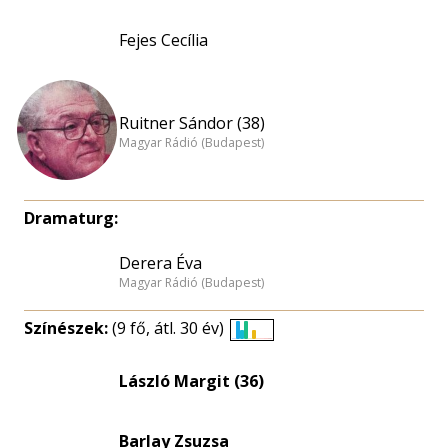
Fejes Cecília
Ruitner Sándor (38)
Magyar Rádió (Budapest)
Dramaturg:
Derera Éva
Magyar Rádió (Budapest)
Színészek:
(9 fő, átl. 30 év)
Életkori
eloszlás
László Margit (36)
nagyítása
Barlay Zsuzsa