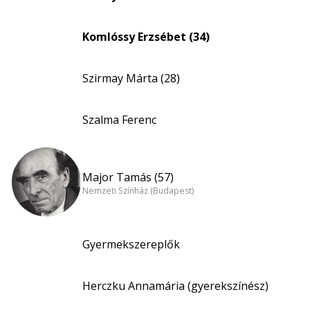
Komlóssy Erzsébet (34)
Szirmay Márta (28)
Szalma Ferenc
Major Tamás (57)
Nemzeti Színház (Budapest)
Gyermekszereplők
Herczku Annamária (gyerekszínész)