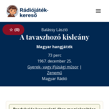
Tovább a navigációhoz
Tovább a tartalomhoz
Menü
0
Balássy László
A tavaszhozó kisleány
Magyar hangjáték
73 perc
1967. december 25.
Gyerek- vagy ifjúsági műsor
|
Zenemű
Magyar Rádió