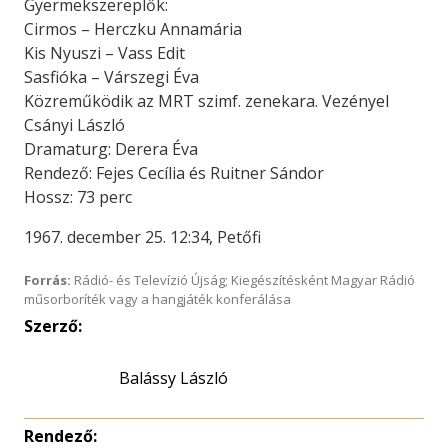
Gyermekszereplők:
Cirmos – Herczku Annamária
Kis Nyuszi – Vass Edit
Sasfióka – Várszegi Éva
Közreműködik az MRT szimf. zenekara. Vezényel
Csányi László
Dramaturg: Derera Éva
Rendező: Fejes Cecília és Ruitner Sándor
Hossz: 73 perc
1967. december 25. 12:34, Petőfi
Forrás:
Rádió- és Televízió Újság; Kiegészítésként Magyar Rádió
műsorboríték vagy a hangjáték konferálása
Szerző:
Balássy László
Rendező: