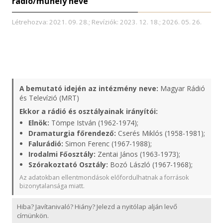
rádió/műhely neve
Létrehozva: 2021. 09. 28.; Revíziók: 2023. 12. 18.; 2026. 05. 26.
A bemutató idején az intézmény neve:
Magyar Rádió
és Televízió (MRT)
Ekkor a rádió és osztályainak irányítói:
Elnök:
Tömpe István (1962-1974);
Dramaturgia főrendező:
Cserés Miklós (1958-1981);
Falurádió:
Simon Ferenc (1967-1988);
Irodalmi Főosztály:
Zentai János (1963-1973);
Szórakoztató Osztály:
Bozó László (1967-1968);
Az adatokban ellentmondások előfordulhatnak a források
bizonytalansága miatt.
Hiba? Javítanivaló? Hiány? Jelezd a nyitólap alján levő
címünkön.