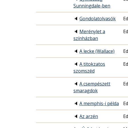
Sunningdale-ben
🔈
Gondolatolvasók
Ed
🔈
Merénylet a
Ed
színházban
🔈
A lecke (Wallace)
Ed
🔈
A titokzatos
Ed
szomszéd
🔈
A csempészett
Ed
smaragdok
🔈
A memphis-i példa
Ed
🔈
Az arzén
Ed