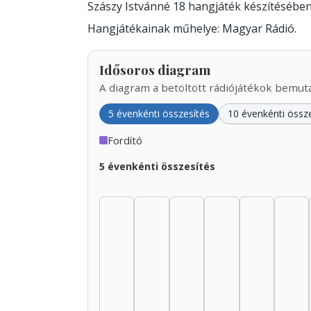
Szászy Istvánné 18 hangjáték készítésébe
Hangjátékainak műhelye: Magyar Rádió.
Idősoros diagram
A diagram a betöltött rádiójátékok bemutat
5 évenkénti összesítés
10 évenkénti össz
Fordító
5 évenkénti összesítés