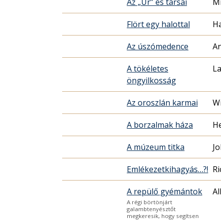
Az „Úr” és társai
M
Flört egy halottal
Ha
Az úszómedence
An
A tökéletes
La
öngyilkosság
Az oroszlán karmai
Wi
A borzalmak háza
He
A múzeum titka
Jo
Emlékezetkihagyás…?!
Ri
A repülő gyémántok
Al
A régi börtönjárt
galambtenyésztőt
megkeresik, hogy segítsen