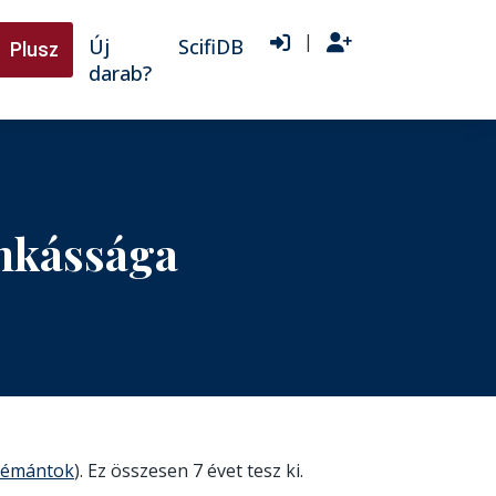
|
Új
ScifiDB
Plusz
darab?
unkássága
yémántok
). Ez összesen 7 évet tesz ki.