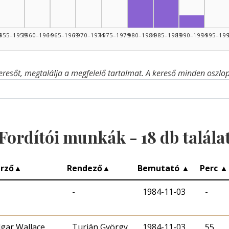
Fordító, 
4
955–1959
1960–1964
1965–1969
1970–1974
1975–1979
1980–1984
1985–1989
1990–1994
1995–19
eresőt, megtalálja a megfelelő tartalmat. A kereső minden oszlop 
Fordítói munkák -
18
db talála
rző
▲
Rendező
▲
Bemutató
▲
Perc
▲
-
1984-11-03
-
gar Wallace
Turián György
1984-11-03
55