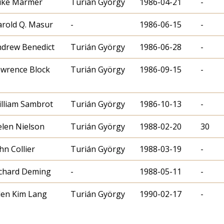
ike Marmer
Turián György
1986-04-21
-
rold Q. Masur
-
1986-06-15
-
drew Benedict
Turián György
1986-06-28
-
wrence Block
Turián György
1986-09-15
-
lliam Sambrot
Turián György
1986-10-13
-
len Nielson
Turián György
1988-02-20
30
hn Collier
Turián György
1988-03-19
-
chard Deming
-
1988-05-11
-
len Kim Lang
Turián György
1990-02-17
-