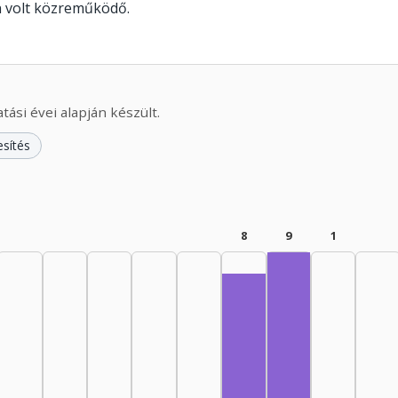
n volt közreműködő.
ási évei alapján készült.
esítés
8
9
1
Fordító, 1985–19
Fordító, 1980–1984: 8