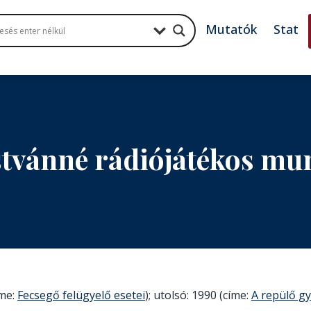
Mutatók
Stat
stvánné rádiójátékos m
íme:
Fecsegő felügyelő esetei
); utolsó: 1990 (címe:
A repülő g