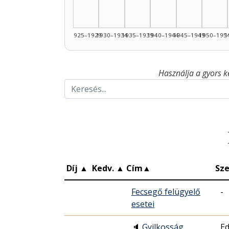
1925–1929
1930–1934
1935–1939
1940–1944
1945–1949
1950–195
1
Használja a gyors k
Díj
▲
Kedv.
▲
Cím
▲
Sze
Fecsegő felügyelő
-
esetei
🔈
Gyilkosság
Ed