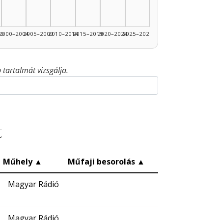
1990–1994: 1
99
2000–2004
2005–2009
2010–2014
2015–2019
2020–2024
2025–2026
tartalmát vizsgálja.
t
Műhely
▲
Műfaji besorolás
▲
Magyar Rádió
Magyar Rádió