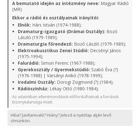
A bemutató idején az intézmény neve:
Magyar Rádió
(MR)
Ekkor a rádió és osztályainak irányítói:
Elnök:
Hárs István (1974-1988);
Dramaturg-igazgató (Drámai Osztály):
Bozó
László (1979-1989);
Dramaturgia főrendező:
Bozó László (1979-1989);
Elektroakusztikus Zenei Stúdió:
Decsényi János
(1975-1994);
Falurádió:
Simon Ferenc (1967-1988);
Gyerekosztály / Gyermekstúdió:
Szabó Éva (?)
(1976-1988) | Varsányi Anikó (1978-1999);
Irodalmi Osztály:
Dorogi Zsigmond (?) (1984);
Rádiószínház:
Lékay Ottó (1980-1984);
Az adatokban ellentmondások előfordulhatnak a források
bizonytalansága miatt.
Hiba? Javítanivaló? Hiány? Jelezd a nyitólap alján levő
címünkön.