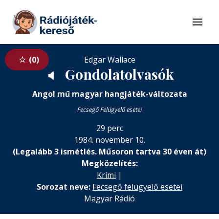
Tovább a navigációhoz
Tovább a tartalomhoz
Menü
0
Edgar Wallace
Gondolatolvasók
🔈
Angol mű magyar hangjáték-változata
Fecsegő Felügyelő esetei
29 perc
1984. november 10.
(Legalább 3 ismétlés. Műsoron tartva 30 éven át)
Megközelítés:
Krimi
|
Sorozat neve:
Fecsegő felügyelő esetei
Magyar Rádió