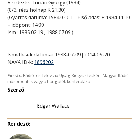
Rendezte: Turián György (1984)
(8/3. rész holnap K 21.30)
(Gyártás dátuma: 1984.03.01 – Első adás: P 1984.11.10
– idöpont: 14.00
Ism.: 1985.02.19., 1988.07.09.)
Ismétlések dátumai: 1988-07-09|2014-05-20
NAVA ID-k:
1896202
Forrás:
Rádió- és Televízió Újság; Kiegészítésként Magyar Rádió
műsorboríték vagy a hangjáték konferálása
Szerző:
Edgar Wallace
Rendező: