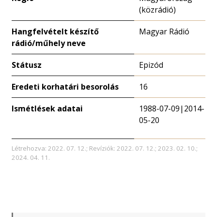
(közrádió)
Hangfelvételt készítő
Magyar Rádió
rádió/műhely neve
Státusz
Epizód
Eredeti korhatári besorolás
16
Ismétlések adatai
1988-07-09|2014-
05-20
Létrehozva: 2022. 07. 12.; Revíziók: 2022. 07. 12.; 2023. 02. 10.;
2024. 04. 11.