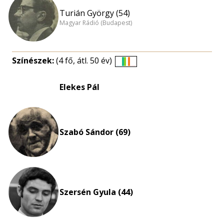
Turián György (54)
Magyar Rádió (Budapest)
Színészek:
(4 fő, átl. 50 év)
Életkori
eloszlás
Elekes Pál
nagyítása
Szabó Sándor (69)
Szersén Gyula (44)