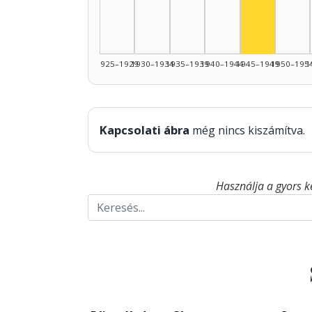
1925–1929
1930–1934
1935–1939
1940–1944
1945–1949
1950–195
1
Kapcsolati ábra
még nincs kiszámítva.
Használja a gyors k