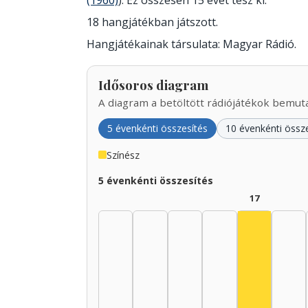
(1960)
). Ez összesen 15 évet tesz ki.
18 hangjátékban játszott.
Hangjátékainak társulata: Magyar Rádió.
Idősoros diagram
A diagram a betöltött rádiójátékok bemutat
5 évenkénti összesítés
10 évenkénti össz
Színész
5 évenkénti összesítés
17
Színész, 1