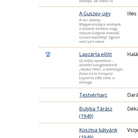
vezetője, aki lelkes ro
A Guszev-ügy
Illés
A cári önkény
Magyarországra vezénylik,
a katonái körében nagy
népszerűségnek örvendő,
Guszev-kapitányt. Egyszer
márt járt nálun
🏆
Lapzárta előtt
Halá
Új műfaj nyomában –
Ismétlés hangfelvételről
„Halász Péter, a tehetséges
fiatal író és hírlapíró
Lapzárta előtt című, a
bűnügyi
Testvérharc
Dará
Bulyba Tárász
Dék
(1949)
Kosztya bátyánk
Vszj
(1949)