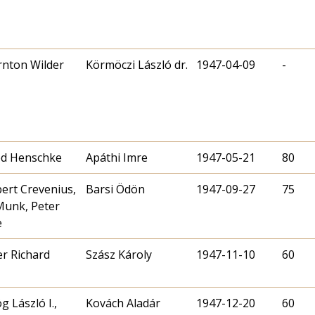
nton Wilder
Körmöczi László dr.
1947-04-09
-
ed Henschke
Apáthi Imre
1947-05-21
80
ert Crevenius,
Barsi Ödön
1947-09-27
75
Munk, Peter
e
r Richard
Szász Károly
1947-11-10
60
g László I.,
Kovách Aladár
1947-12-20
60