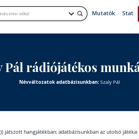
Mutatók
Stat
y Pál rádiójátékos munk
Névváltozatok adatbázisunkban:
Szaly Pál
)
) játszott hangjátékban; adatbázisunkban az utolsó játéka: