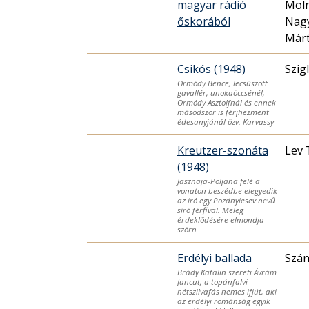
magyar rádió
Moln
őskorából
Nagy
Már
Csikós (1948)
Szig
Ormódy Bence, lecsúszott
gavallér, unokaöccsénél,
Ormódy Asztolfnál és ennek
másodszor is férjhezment
édesanyjánál özv. Karvassy
Kreutzer-szonáta
Lev 
(1948)
Jasznaja-Poljana felé a
vonaton beszédbe elegyedik
az író egy Pozdnyiesev nevű
síró férfival. Meleg
érdeklődésére elmondja
szörn
Erdélyi ballada
Szán
Brády Katalin szereti Ávrám
Jancut, a topánfalvi
hétszilvafás nemes ifjút, aki
az erdélyi románság egyik