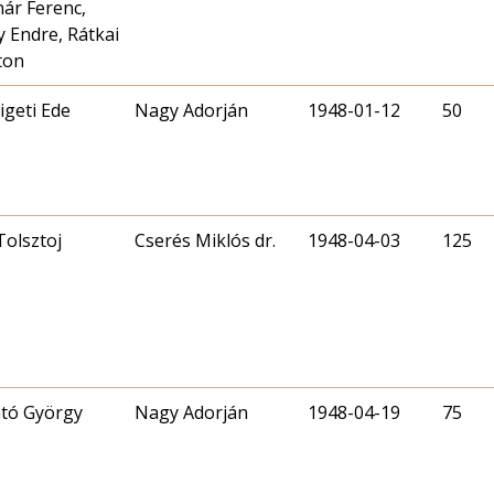
ár Ferenc,
 Endre, Rátkai
ton
ligeti Ede
Nagy Adorján
1948-01-12
50
Tolsztoj
Cserés Miklós dr.
1948-04-03
125
tó György
Nagy Adorján
1948-04-19
75