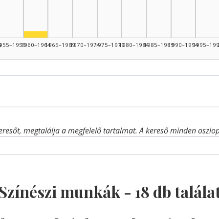
Színész, 1960–1964: 1
4
955–1959
1960–1964
1965–1969
1970–1974
1975–1979
1980–1984
1985–1989
1990–1994
1995–19
eresőt, megtalálja a megfelelő tartalmat. A kereső minden oszlop 
Színészi munkák -
18
db talála