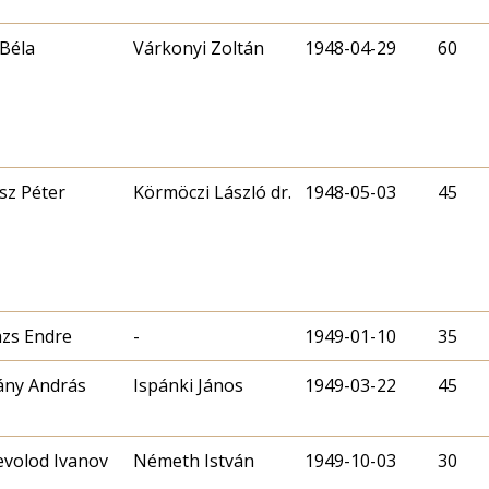
 Béla
Várkonyi Zoltán
1948-04-29
60
sz Péter
Körmöczi László dr.
1948-05-03
45
zs Endre
-
1949-01-10
35
ány András
Ispánki János
1949-03-22
45
evolod Ivanov
Németh István
1949-10-03
30