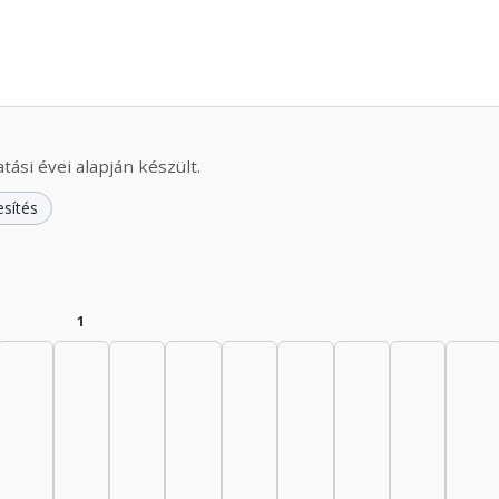
ási évei alapján készült.
esítés
1
945–1949: 17