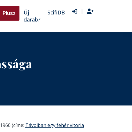
|
Új
ScifiDB
Plusz
darab?
ássága
 1960 (címe:
Távolban egy fehér vitorla