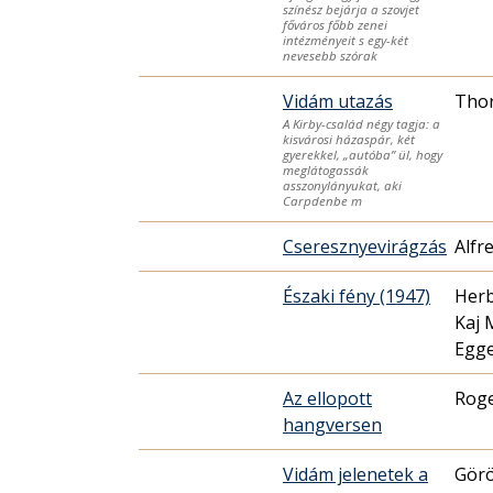
színész bejárja a szovjet
főváros főbb zenei
intézményeit s egy-két
nevesebb szórak
Vidám utazás
Thor
A Kirby-család négy tagja: a
kisvárosi házaspár, két
gyerekkel, „autóba” ül, hogy
meglátogassák
asszonylányukat, aki
Carpdenbe m
Cseresznyevirágzás
Alfr
Északi fény (1947)
Herb
Kaj 
Egg
Az ellopott
Roge
hangversen
Vidám jelenetek a
Görö