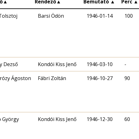
ő
▲
Rendező
▲
Bemutató
▲
Perc
▲
Tolsztoj
Barsi Ödön
1946-01-14
100
ly Dezső
Kondói Kiss Jenő
1946-03-10
-
rózy Ágoston
Fábri Zoltán
1946-10-27
90
 György
Kondói Kiss Jenő
1946-12-30
60