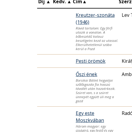
Díj
▲
Kedv.
▲
Cím
▲
Szerz
Kreutzer-szonáta
Lev 
(1946)
Rövid tartalom: Egy férfi
utazik a vonaton. A
bőbeszédű kalauz
beszélgetni kezd az utassal.
Elkerülhetetlenül szóba
kerül a Pozd
Pesti örömök
Kirá
Őszi ének
Amb
Borsikai Bálint hegyaljai
szőlősgazda fia hosszú
távollét után hazaérkezik.
Szüret van, s a szüret
ünnepét együtt üli meg a
gazd
Egy este
Radó
Moszkvában
Három magyar: egy
újságíró, egy festő és egy