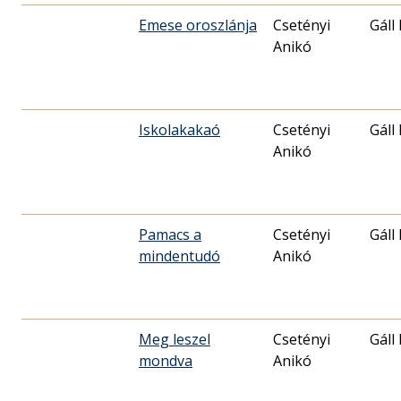
Emese oroszlánja
Csetényi
Gáll
Anikó
Iskolakakaó
Csetényi
Gáll
Anikó
Pamacs a
Csetényi
Gáll
mindentudó
Anikó
Meg leszel
Csetényi
Gáll
mondva
Anikó