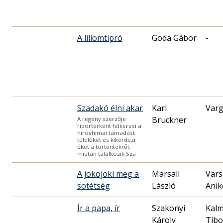
A liliomtipró
Goda Gábor
-
Szadakó élni akar
Karl
Varg
Bruckner
A regény szerzője
riporterként felkeresi a
hiroshimai támadást
túlélőket és kikérdezi
őket a történtekről,
miután találkozik Sza
A jokojoki meg a
Marsall
Vars
sötétség
László
Anik
Ír a papa, ír
Szakonyi
Kal
Károly
Tibo