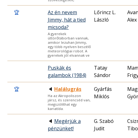
🏆
Az én nevem
Lőrincz L.
Avan
Jimmy, hát a tied
László
Alex
micsoda?
A gyerekek
úttörőtáborban vannak,
amikor lezuhan Jimmy,
egy több nyelven beszélő
meteorológiai robot. A
gyerekek jól elvannak ve
Puskák és
Tatay
Mam
galambok (1984)
Sándor
Frig
🏆
🔈
Halálugrás
Gyárfás
Mag
Miklós
Gyö
Ha az Akropoliszon
jársz, és szerencséd van,
megszólíthat egy
kariatída.
🔈
Megérjük a
G. Szabó
Csiz
pénzünket!
Judit
Tibo