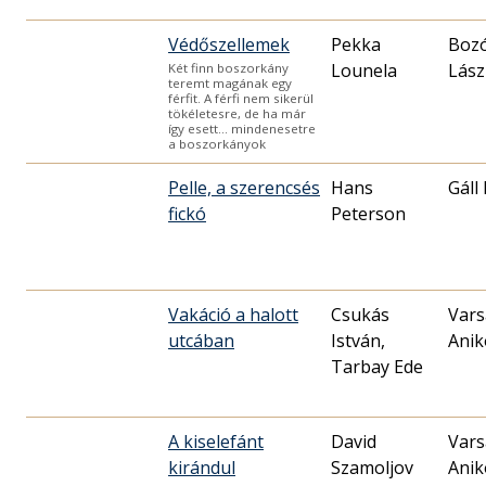
Védőszellemek
Pekka
Boz
Lounela
Lász
Két finn boszorkány
teremt magának egy
férfit. A férfi nem sikerül
tökéletesre, de ha már
így esett… mindenesetre
a boszorkányok
Pelle, a szerencsés
Hans
Gáll
fickó
Peterson
Vakáció a halott
Csukás
Vars
utcában
István,
Anik
Tarbay Ede
A kiselefánt
David
Vars
kirándul
Szamoljov
Anik