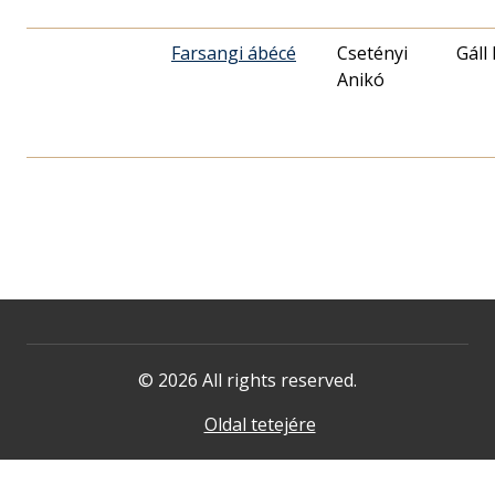
Farsangi ábécé
Csetényi
Gáll
Anikó
© 2026 All rights reserved.
Oldal tetejére