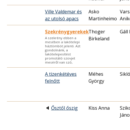
Ville Valdemar és
Asko
Vars
az utolsó apacs
Martinheimo
Anik
Szekrénygyerekek
Thoger
Gáll
Birkeland
A szekrény ebben a
mesében a lakótelepi
háztömböt jelenti. Azt
gondolnánk, a
lakótelepesítést
promotáló szovjet
meséről van szó,
A tizenkétéves
Méhes
Sikl
felnőtt
György
🔈
Ősztől őszig
Kiss Anna
Szik
Jáno