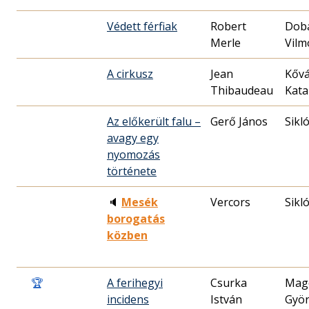
Védett férfiak
Robert
Dob
Merle
Vilm
A cirkusz
Jean
Kővá
Thibaudeau
Kata
Az előkerült falu –
Gerő János
Sikl
avagy egy
nyomozás
története
🔈
Mesék
Vercors
Sikl
borogatás
közben
🏆
A ferihegyi
Csurka
Mag
incidens
István
Gyö