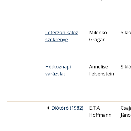
Leterzon kalóz
Milenko
Sikl
szekrénye
Gragar
Hétköznapi
Annelise
Sikl
varázslat
Felsenstein
🔈
Diótőrő (1982)
E.T.A.
Csaj
Hoffmann
Jáno