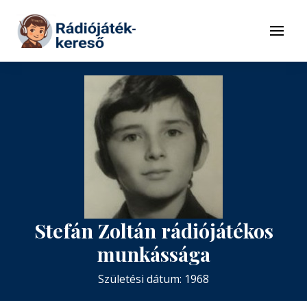
Tovább a navigációhoz
Tovább a tartalomhoz
Menü
Stefán Zoltán rádiójátékos
munkássága
Születési dátum: 1968