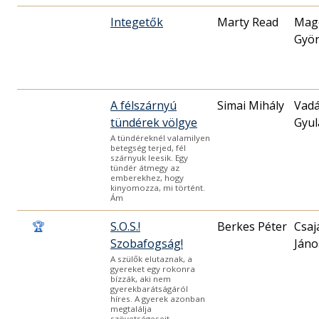
Integetők
Marty Read
Mag
Gyö
A félszárnyú
Simai Mihály
Vad
tündérek völgye
Gyul
A tündéreknél valamilyen
betegség terjed, fél
szárnyuk leesik. Egy
tündér átmegy az
emberekhez, hogy
kinyomozza, mi történt.
Ám
🏆
S.O.S.!
Berkes Péter
Csaj
Szobafogság!
Jáno
A szülők elutaznak, a
gyereket egy rokonra
bízzák, aki nem
gyerekbarátságáról
híres. A gyerek azonban
megtalálja
szövetségeseit,