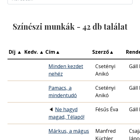
Színészi munkák -
42
db találat
Díj
▲
Kedv.
▲
Cím
▲
Szerző
▲
Rend
Minden kezdet
Csetényi
Gáll
nehéz
Anikó
Pamacs, a
Csetényi
Gáll
mindentudó
Anikó
🔈
Ne hagyd
Fésűs Éva
Gáll
magad, Télapó!
Márkus, a mágus
Manfred
Csaj
Küchler
Jáno