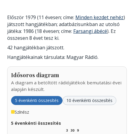
Először 1979 (11 évesen; címe:
Minden kezdet nehéz
)
játszott hangjátékban; adatbázisunkban az utolsó
játéka: 1986 (18 évesen; címe:
Farsangi ábécé
). Ez
összesen 8 évet tesz ki.
42 hangjátékban játszott.
Hangjátékainak társulata: Magyar Rádió.
Idősoros diagram
A diagram a betöltött rádiójátékok bemutatási évei
alapján készült.
5 évenkénti összesítés
10 évenkénti összesítés
Színész
5 évenkénti összesítés
3
30
9