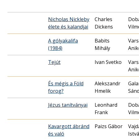
Nicholas Nickleby
Charles
Dob
élete és kalandjai
Dickens
Vilm
A gólyakalifa
Babits
Vars
(1984)
Mihály
Anik
Tejút
Ivan Svetko
Vars
Anik
És mégis a Föld
Alekszandr
Gal
forog?
Hmelik
Sán
Jézus tanítványai
Leonhard
Dob
Frank
Vilm
Kavargott ábránd
Paizs Gábor
Vajd
és való
Istv