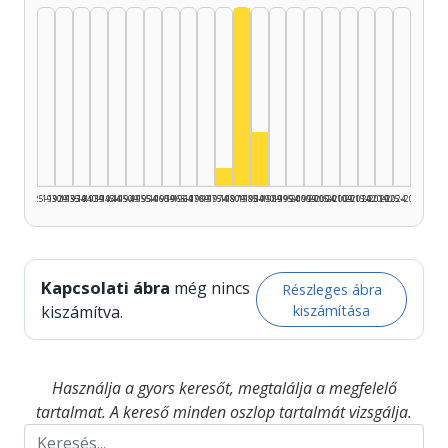
Színész, 1980–1984: 30
Színész, 1985–1989: 9
Színész, 1975–1979: 3
1925–1929
1930–1934
1935–1939
1940–1944
1945–1949
1950–1954
1955–1959
1960–1964
1965–1969
1970–1974
1975–1979
1980–1984
1985–1989
1990–1994
1995–1999
2000–2004
2005–2009
2010–2014
2015–2019
2020–2024
2025–2026
Kapcsolati ábra
még nincs
Részleges ábra
kiszámítása
kiszámítva.
Használja a gyors keresőt, megtalálja a megfelelő
tartalmat. A kereső minden oszlop tartalmát vizsgálja.