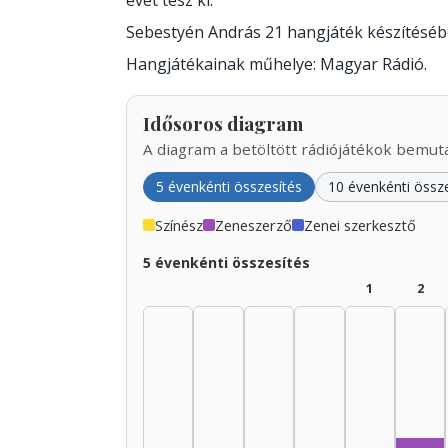
évet tesz ki.
Sebestyén András 21 hangjáték készítésé
Hangjátékainak műhelye: Magyar Rádió.
Idősoros diagram
A diagram a betöltött rádiójátékok bemutat
5 évenkénti összesítés
10 évenkénti össz
Színész
Zeneszerző
Zenei szerkesztő
5 évenkénti összesítés
1
2