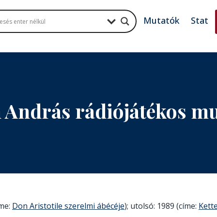
Mutatók
Stat
n András rádiójátékos m
íme:
Don Aristotile szerelmi ábécéje
); utolsó: 1989 (címe:
Kett