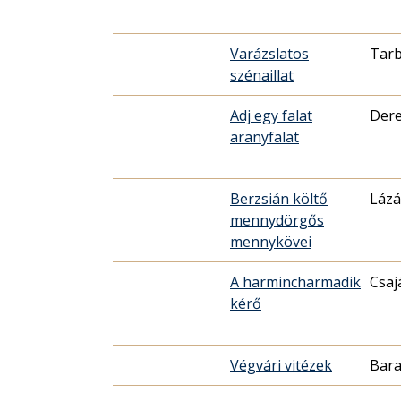
Varázslatos
Tarb
szénaillat
Adj egy falat
Dere
aranyfalat
Berzsián költő
Lázá
mennydörgős
mennykövei
A harmincharmadik
Csaj
kérő
Végvári vitézek
Bara