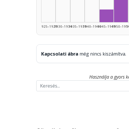
Zen
Zeneszerz
1925–1929
1930–1934
1935–1939
1940–1944
1945–1949
1950–195
1
Kapcsolati ábra
még nincs kiszámítva.
Használja a gyors k