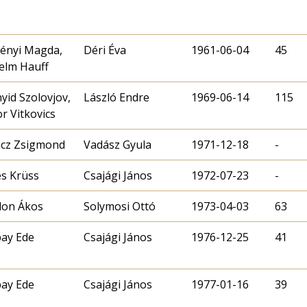
ényi Magda,
Déri Éva
1961-06-04
45
elm Hauff
yid Szolovjov,
László Endre
1969-06-14
115
or Vitkovics
cz Zsigmond
Vadász Gyula
1971-12-18
-
s Krüss
Csajági János
1972-07-23
-
don Ákos
Solymosi Ottó
1973-04-03
63
ay Ede
Csajági János
1976-12-25
41
ay Ede
Csajági János
1977-01-16
39