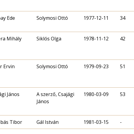
ay Ede
Solymosi Ottó
1977-12-11
34
ra Mihály
Siklós Olga
1978-11-12
42
r Ervin
Solymosi Ottó
1979-09-23
51
ági János
A szerző, Csajági
1980-03-09
53
János
bás Tibor
Gál István
1981-03-15
-