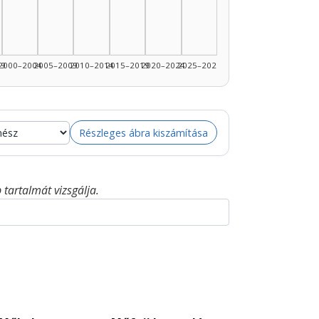
89: 3
99
2000–2004
2005–2009
2010–2014
2015–2019
2020–2024
2025–2026
Részleges ábra kiszámítása
tartalmát vizsgálja.