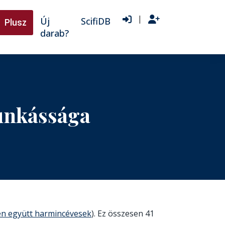
|
Új
ScifiDB
Plusz
darab?
unkássága
en együtt harmincévesek
). Ez összesen 41