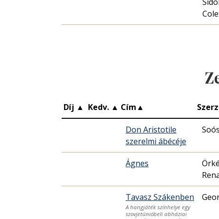
Sido
Cole
Z
Díj
▲
Kedv.
▲
Cím
▲
Szerz
Don Aristotile
Soós
szerelmi ábécéje
Ágnes
Örké
Rena
Tavasz Szákenben
Geor
A hangjáték színhelye egy
szovjetúnióbeli abháziai