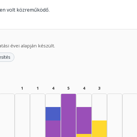
ben volt közreműködő.
ási évei alapján készült.
esítés
1
1
4
5
4
3
Zenei szerkesztő, 1970–1974: 1
Zeneszerző, 1980–1984
Zeneszerző, 1975–1979: 5