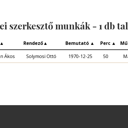
ei szerkesztő munkák -
1
db tal
▲
Rendező
▲
Bemutató
▲
Perc
▲
Mű
n Ákos
Solymosi Ottó
1970-12-25
50
M