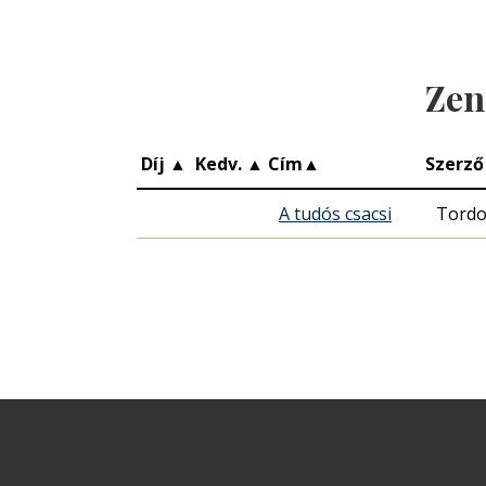
Zen
Díj
▲
Kedv.
▲
Cím
▲
Szerző
A tudós csacsi
Tordo