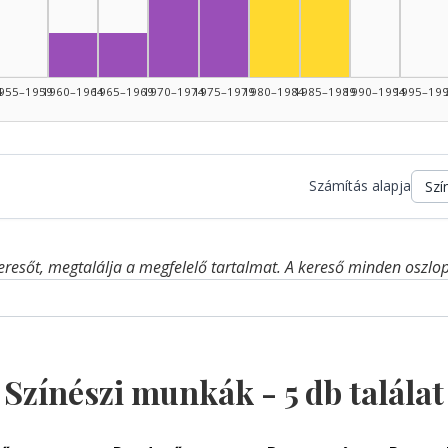
Zeneszerző, 1970–1974: 3
Színész, 1985–19
eszerző, 1950–1954: 2
Színész, 1980–1984: 2
ő, 1945–1949: 1
Zeneszerző, 1960–1964: 1
Zeneszerző, 1965–1969: 1
4
955–1959
1960–1964
1965–1969
1970–1974
1975–1979
1980–1984
1985–1989
1990–1994
1995–19
Számítás alapja
eresőt, megtalálja a megfelelő tartalmat. A kereső minden oszlop 
Színészi munkák -
5
db találat