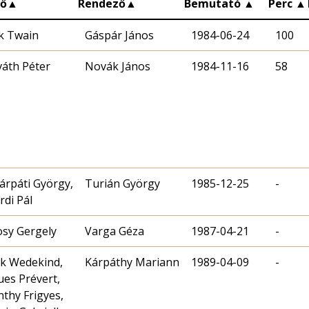
ző
▲
Rendező
▲
Bemutató
▲
Perc
▲
k Twain
Gáspár János
1984-06-24
100
áth Péter
Novák János
1984-11-16
58
Kárpáti György,
Turián György
1985-12-25
-
rdi Pál
sy Gergely
Varga Géza
1987-04-21
-
k Wedekind,
Kárpáthy Mariann
1989-04-09
-
ues Prévert,
nthy Frigyes,