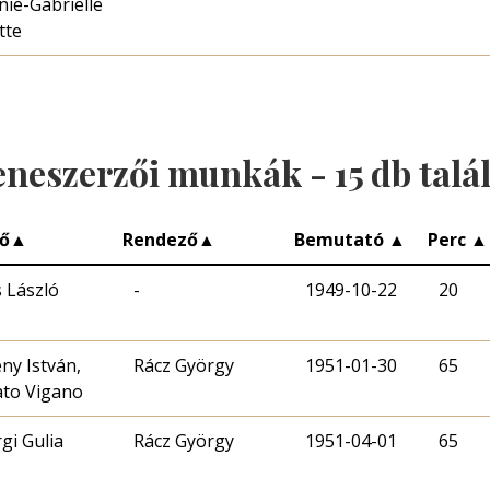
nie-Gabrielle
tte
eneszerzői munkák -
15
db talá
ő
▲
Rendező
▲
Bemutató
▲
Perc
▲
 László
-
1949-10-22
20
ny István,
Rácz György
1951-01-30
65
to Vigano
gi Gulia
Rácz György
1951-04-01
65