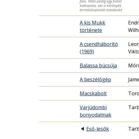
falu. Hőse pedig egy fiatal
kolhozista, aki a körényék
terméshozamát mindenké
A kis Mukk
Endr
története
Wilh
A csendháborító
Leon
(1969)
Vikt
Balassa búcsúja
Móri
A beszélőgép
Jame
Macskabolt
Tor
Varjúdombi
Tarb
bonyodalmak
🔈
Eső-lesők
Tarb