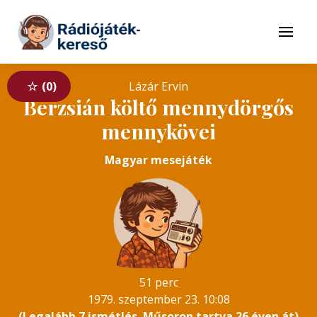
Tovább a navigációhoz
Tovább a tartalomhoz
Menü
0
Lázár Ervin
Berzsián költő mennydörgős
mennykövei
Magyar mesejáték
51 perc
1979. szeptember 23. 10:08
(Legalább 7 ismétlés. Műsoron tartva 26 éven át)