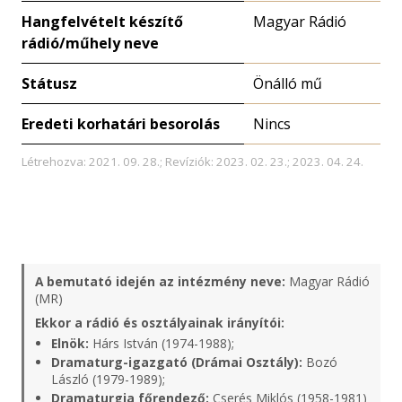
Hangfelvételt készítő
Magyar Rádió
rádió/műhely neve
Státusz
Önálló mű
Eredeti korhatári besorolás
Nincs
Létrehozva: 2021. 09. 28.; Revíziók: 2023. 02. 23.; 2023. 04. 24.
A bemutató idején az intézmény neve:
Magyar Rádió
(MR)
Ekkor a rádió és osztályainak irányítói:
Elnök:
Hárs István (1974-1988);
Dramaturg-igazgató (Drámai Osztály):
Bozó
László (1979-1989);
Dramaturgia főrendező:
Cserés Miklós (1958-1981)