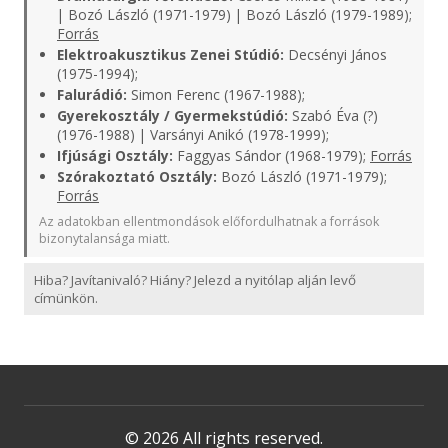
| Bozó László (1971-1979) | Bozó László (1979-1989);
Forrás
Elektroakusztikus Zenei Stúdió:
Decsényi János
(1975-1994);
Falurádió:
Simon Ferenc (1967-1988);
Gyerekosztály / Gyermekstúdió:
Szabó Éva (?)
(1976-1988) | Varsányi Anikó (1978-1999);
Ifjúsági Osztály:
Faggyas Sándor (1968-1979);
Forrás
Szórakoztató Osztály:
Bozó László (1971-1979);
Forrás
Az adatokban ellentmondások előfordulhatnak a források
bizonytalansága miatt.
Hiba? Javítanivaló? Hiány? Jelezd a nyitólap alján levő
címünkön.
© 2026 All rights reserved.