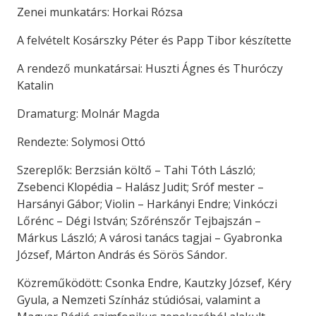
Zenei munkatárs: Horkai Rózsa
A felvételt Kosárszky Péter és Papp Tibor készítette
A rendező munkatársai: Huszti Ágnes és Thuróczy
Katalin
Dramaturg: Molnár Magda
Rendezte: Solymosi Ottó
Szereplők: Berzsián költő – Tahi Tóth László;
Zsebenci Klopédia – Halász Judit; Sróf mester –
Harsányi Gábor; Violin – Harkányi Endre; Vinkóczi
Lőrénc – Dégi István; Szőrénszőr Tejbajszán –
Márkus László; A városi tanács tagjai – Gyabronka
József, Márton András és Sörös Sándor.
Közreműködött: Csonka Endre, Kautzky József, Kéry
Gyula, a Nemzeti Színház stúdiósai, valamint a