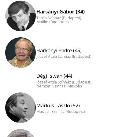
Harsányi Gábor (34)
Thália Színház (Budapest)
Mafilm (Budapest)
Harkányi Endre (45)
József Attila Színház (Budapest)
Dégi István (44)
József Attila Színház (Budapest)
Nemzeti Színház (Miskolc)
Márkus László (52)
Madách Színház (Budapest)