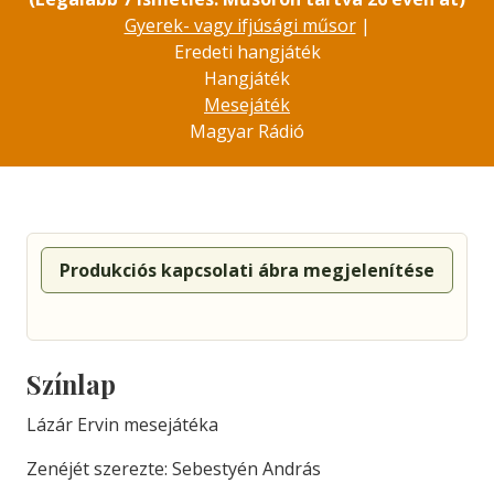
Gyerek- vagy ifjúsági műsor
|
Eredeti hangjáték
Hangjáték
Mesejáték
Magyar Rádió
Produkciós kapcsolati ábra megjelenítése
Színlap
Lázár Ervin mesejátéka
Zenéjét szerezte: Sebestyén András