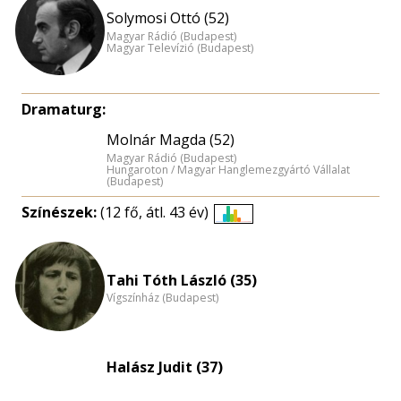
Solymosi Ottó (52)
Magyar Rádió (Budapest)
Magyar Televízió (Budapest)
Dramaturg:
Molnár Magda (52)
Magyar Rádió (Budapest)
Hungaroton / Magyar Hanglemezgyártó Vállalat
(Budapest)
Színészek:
(12 fő, átl. 43 év)
Életkori
eloszlás
nagyítása
Tahi Tóth László (35)
Vígszínház (Budapest)
Halász Judit (37)