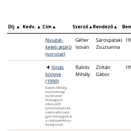
Díj
▲
Kedv.
▲
Cím
▲
Szerző
▲
Rendező
▲
Be
Nyugat-
Géher
Sárospataki
19
keleti átjáró
István
Zsuzsanna
(sorozat)
🔈
Jónás
Babits
Zoltán
19
könyve
Mihály
Gábor
(1990)
Babits Mihály
ószövetségi
történetet
feldolgozó
elbeszélő
költeményének
rádióváltozata
gyerekhangokra,
a rádiójátékhoz
komponált