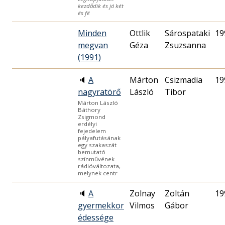
kezdődik és jó két
és fé
Minden
Ottlik
Sárospataki
19
megvan
Géza
Zsuzsanna
(1991)
🔈
A
Márton
Csizmadia
19
nagyratörő
László
Tibor
Márton László
Báthory
Zsigmond
erdélyi
fejedelem
pályafutásának
egy szakaszát
bemutató
színművének
rádióváltozata,
melynek centr
🔈
A
Zolnay
Zoltán
19
gyermekkor
Vilmos
Gábor
édessége