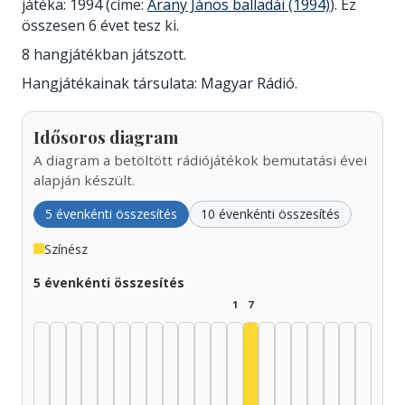
játéka: 1994 (címe:
Arany János balladái (1994)
). Ez
összesen 6 évet tesz ki.
8 hangjátékban játszott.
Hangjátékainak társulata: Magyar Rádió.
Idősoros diagram
A diagram a betöltött rádiójátékok bemutatási évei
alapján készült.
5 évenkénti összesítés
10 évenkénti összesítés
Színész
5 évenkénti összesítés
1
7