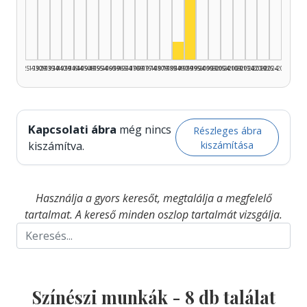
Színész, 1990–1994: 7
Színész, 1985–1989: 1
1925–1929
1930–1934
1935–1939
1940–1944
1945–1949
1950–1954
1955–1959
1960–1964
1965–1969
1970–1974
1975–1979
1980–1984
1985–1989
1990–1994
1995–1999
2000–2004
2005–2009
2010–2014
2015–2019
2020–2024
2025–2026
Kapcsolati ábra
még nincs
Részleges ábra
kiszámítása
kiszámítva.
Használja a gyors keresőt, megtalálja a megfelelő
tartalmat. A kereső minden oszlop tartalmát vizsgálja.
Színészi munkák -
8
db találat