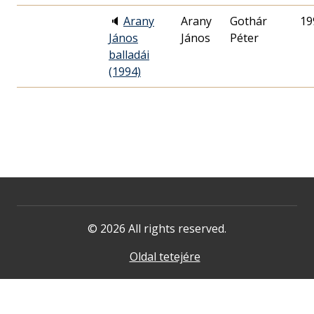
🔈
Arany
Arany
Gothár
19
János
János
Péter
balladái
(1994)
© 2026 All rights reserved.
Oldal tetejére