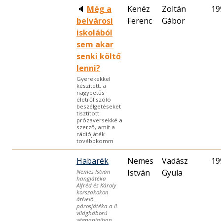
🔈
Még a
Kenéz
Zoltán
19
belvárosi
Ferenc
Gábor
iskolából
sem akar
senki költő
lenni?
Gyerekekkel
készített, a
nagybetűs
életről szóló
beszélgetéseket
tisztított
prózaversekké a
szerző, amit a
rádiójáték
továbbkomm
Habarék
Nemes
Vadász
19
István
Gyula
Nemes István
hangjátéka
Alfréd és Károly
korszakokon
átívelő
párosjátéka a II.
világháború
végnapjaiban