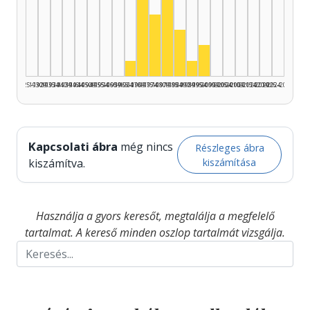
Színész, 1970–1974: 8
Színész, 1980–1984: 5
Színész, 1975–1979: 4
Színész, 1985–1989: 3
Színész, 1995–1999: 
Színész, 1965–1969: 1
Színész, 1990–1994: 1
1925–1929
1930–1934
1935–1939
1940–1944
1945–1949
1950–1954
1955–1959
1960–1964
1965–1969
1970–1974
1975–1979
1980–1984
1985–1989
1990–1994
1995–1999
2000–2004
2005–2009
2010–2014
2015–2019
2020–2024
2025–2026
Kapcsolati ábra
még nincs
Részleges ábra
kiszámítása
kiszámítva.
Használja a gyors keresőt, megtalálja a megfelelő
tartalmat. A kereső minden oszlop tartalmát vizsgálja.