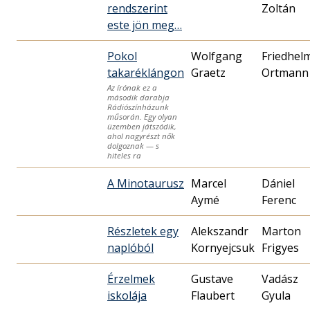
rendszerint
Zoltán
este jön meg…
Pokol
Wolfgang
Friedhel
takaréklángon
Graetz
Ortmann
Az írónak ez a
második darabja
Rádiószínházunk
műsorán. Egy olyan
üzemben játszódik,
ahol nagyrészt nők
dolgoznak — s
hiteles ra
A Minotaurusz
Marcel
Dániel
Aymé
Ferenc
Részletek egy
Alekszandr
Marton
naplóból
Kornyejcsuk
Frigyes
Érzelmek
Gustave
Vadász
iskolája
Flaubert
Gyula