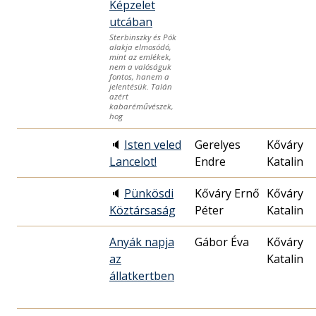
Képzelet
utcában
Sterbinszky és Pók
alakja elmosódó,
mint az emlékek,
nem a valóságuk
fontos, hanem a
jelentésük. Talán
azért
kabaréművészek,
hog
🔈
Isten veled
Gerelyes
Kőváry
Lancelot!
Endre
Katalin
🔈
Pünkösdi
Kőváry Ernő
Kőváry
Köztársaság
Péter
Katalin
Anyák napja
Gábor Éva
Kőváry
az
Katalin
állatkertben