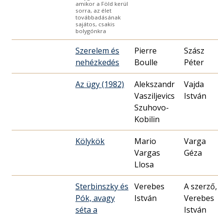
amikor a Föld kerül
sorra, az élet
továbbadásának
sajátos, csakis
bolygónkra
Szerelem és
Pierre
Szász
nehézkedés
Boulle
Péter
Az ügy (1982)
Alekszandr
Vajda
Vasziljevics
István
Szuhovo-
Kobilin
Kölykök
Mario
Varga
Vargas
Géza
Llosa
Sterbinszky és
Verebes
A szerző,
Pók, avagy
István
Verebes
séta a
István