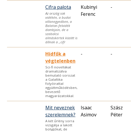
Cifra palota
Kubinyi
-
Ferenc
Az ország sok
vidékén, a budai
villanegyedben, a
Balaton-felvidék
dombjain, de a
szabolcsi
almáskertek között is
állnak a ,,cifr
Hídfők a
-
-
végtelenben
Sci-fi novellákat
dramatizálva
bemutató sorozat
a Galaltika
folyóirattal
együttműködésben,
bevezető
magyarázatokkal.
Mit neveznek
Isaac
Szász
szerelemnek?
Asimov
Péter
A két űrlény sorra
vizsgálja a lakott
bolygókat, de