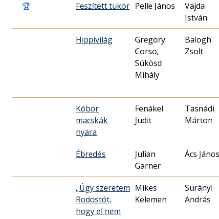
🏆
Feszített tükör
Pelle János
Vajda
István
Hippivilág
Gregory
Balogh
Corso,
Zsolt
Sükösd
Mihály
Kóbor
Fenákel
Tasnádi
macskák
Judit
Márton
nyara
Ébredés
Julian
Ács Jáno
Garner
„Úgy szeretem
Mikes
Surányi
Rodostót,
Kelemen
András
hogy el nem