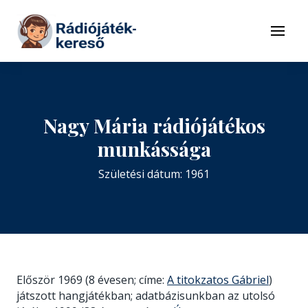
Tovább a navigációhoz
Tovább a tartalomhoz
Menü
Nagy Mária rádiójátékos
munkássága
Születési dátum: 1961
Először 1969 (8 évesen; címe:
A titokzatos Gábriel
)
játszott hangjátékban; adatbázisunkban az utolsó