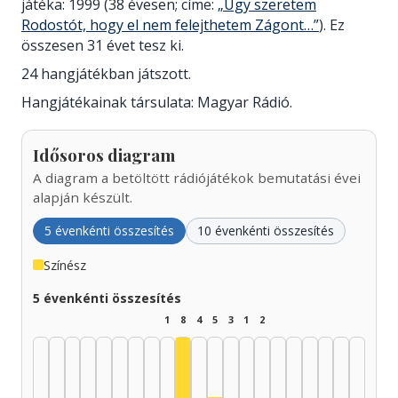
játéka: 1999 (38 évesen; címe:
„Úgy szeretem
Rodostót, hogy el nem felejthetem Zágont…”
). Ez
összesen 31 évet tesz ki.
24 hangjátékban játszott.
Hangjátékainak társulata: Magyar Rádió.
Idősoros diagram
A diagram a betöltött rádiójátékok bemutatási évei
alapján készült.
5 évenkénti összesítés
10 évenkénti összesítés
Színész
5 évenkénti összesítés
1
8
4
5
3
1
2