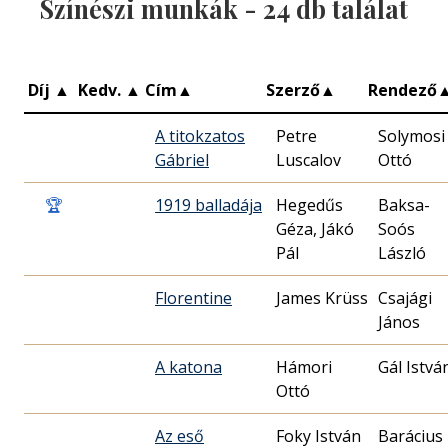
Színészi munkák -
24
db találat
Díj
▲
Kedv.
▲
Cím
▲
Szerző
▲
Rendező
A titokzatos
Petre
Solymosi
Gábriel
Luscalov
Ottó
🏆
1919 balladája
Hegedűs
Baksa-
Géza, Jákó
Soós
Pál
László
Florentine
James Krüss
Csajági
János
A katona
Hámori
Gál Istvá
Ottó
Az eső
Foky István
Barácius