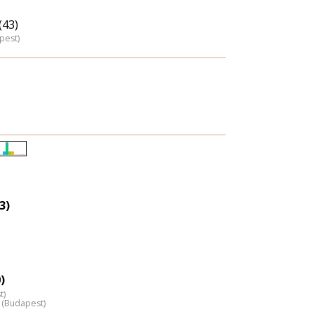
(43)
pest)
Életkori
eloszlás
nagyítása
3)
)
t)
 (Budapest)