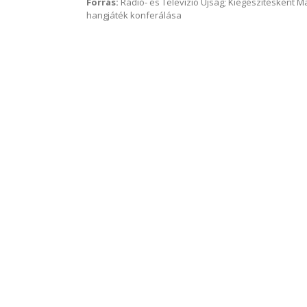
Forrás:
Rádió- és Televízió Újság; Kiegészítésként 
hangjáték konferálása