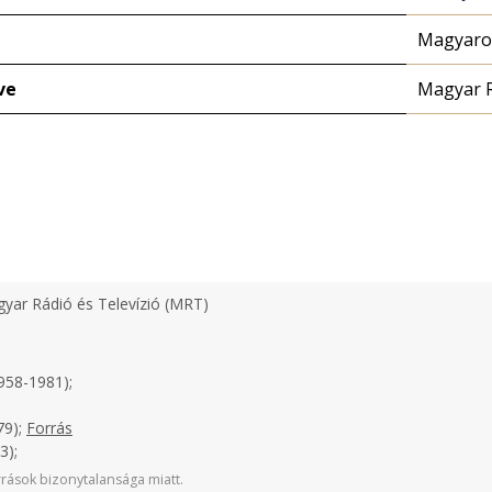
Magyaror
ve
Magyar 
yar Rádió és Televízió (MRT)
958-1981);
79);
Forrás
3);
rások bizonytalansága miatt.