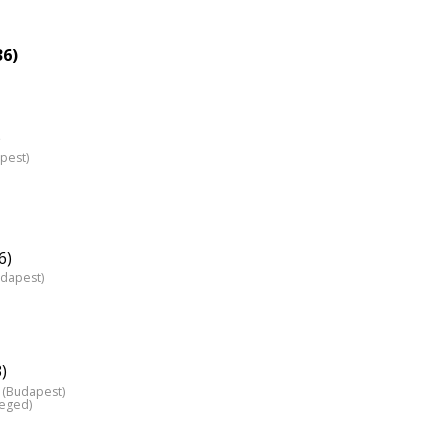
36)
)
pest)
6)
udapest)
)
 (Budapest)
zeged)