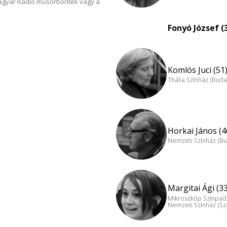
Magyar Rádió műsorboríték vagy a
Fonyó József (
Komlós Juci (51
Thália Színház (Buda
Horkai János (4
Nemzeti Színház (B
Margitai Ági (33
Mikroszkóp Színpad
Nemzeti Színház (S