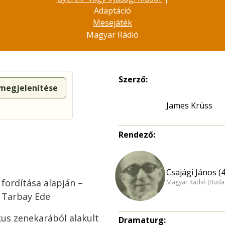
Adaptáció
Mesejáték
Magyar Rádió
Szerző:
 megjelenítése
James Krüss
Rendező:
Csajági János (
 fordítása alapján –
Magyar Rádió (Buda
: Tarbay Ede
kus zenekarából alakult
Dramaturg: