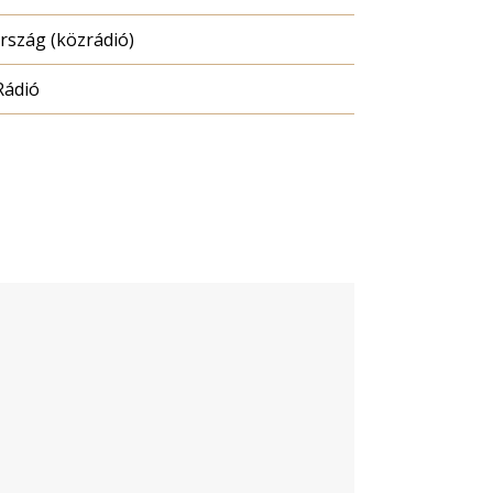
szág (közrádió)
Rádió