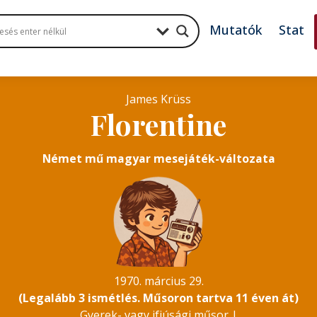
Mutatók
Stat
James Krüss
Florentine
Német mű magyar mesejáték-változata
1970. március 29.
(Legalább 3 ismétlés. Műsoron tartva 11 éven át)
Gyerek- vagy ifjúsági műsor
|