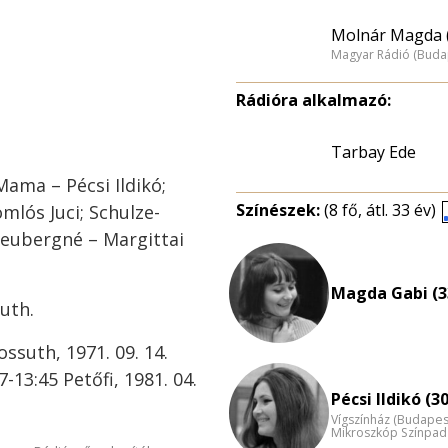
Molnár Magda 
Magyar Rádió (Buda
Rádióra alkalmazó:
Tarbay Ede
Mama – Pécsi Ildikó;
Színészek:
(8 fő, átl. 33 év)
mlós Juci; Schulze-
Neubergné – Margittai
Magda Gabi (3
suth.
ossuth, 1971. 09. 14.
7-13:45 Petőfi, 1981. 04.
Pécsi Ildikó (30
Vígszínház (Budapes
Mikroszkóp Színpad