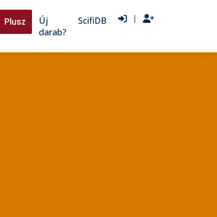
|
Új
ScifiDB
Plusz
darab?