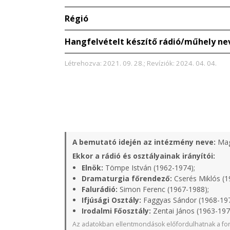
Régió
Hangfelvételt készítő rádió/műhely ne
Létrehozva: 2021. 09. 28.; Revíziók: 2024. 04. 04.
A bemutató idején az intézmény neve:
Mag
Ekkor a rádió és osztályainak irányítói:
Elnök:
Tömpe István (1962-1974);
Dramaturgia főrendező:
Cserés Miklós (1
Falurádió:
Simon Ferenc (1967-1988);
Ifjúsági Osztály:
Faggyas Sándor (1968-19
Irodalmi Főosztály:
Zentai János (1963-197
Az adatokban ellentmondások előfordulhatnak a for