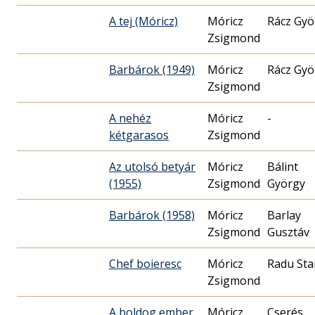
A tej (Móricz)
Móricz
Rácz Gyö
Zsigmond
Barbárok (1949)
Móricz
Rácz Gyö
Zsigmond
A nehéz
Móricz
-
kétgarasos
Zsigmond
Az utolsó betyár
Móricz
Bálint
(1955)
Zsigmond
György
Barbárok (1958)
Móricz
Barlay
Zsigmond
Gusztáv
Chef boieresc
Móricz
Radu Sta
Zsigmond
A boldog ember
Móricz
Cserés