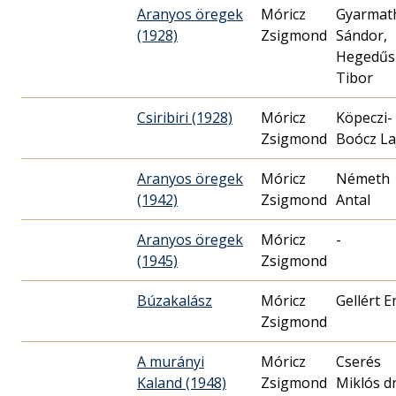
Aranyos öregek
Móricz
Gyarmat
(1928)
Zsigmond
Sándor,
Hegedűs
Tibor
Csiribiri (1928)
Móricz
Köpeczi-
Zsigmond
Boócz La
Aranyos öregek
Móricz
Németh
(1942)
Zsigmond
Antal
Aranyos öregek
Móricz
-
(1945)
Zsigmond
Búzakalász
Móricz
Gellért E
Zsigmond
A murányi
Móricz
Cserés
Kaland (1948)
Zsigmond
Miklós dr