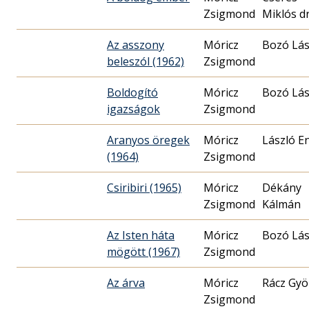
Zsigmond
Miklós dr
Az asszony
Móricz
Bozó Lás
beleszól (1962)
Zsigmond
Boldogító
Móricz
Bozó Lás
igazságok
Zsigmond
Aranyos öregek
Móricz
László E
(1964)
Zsigmond
Csiribiri (1965)
Móricz
Dékány
Zsigmond
Kálmán
Az Isten háta
Móricz
Bozó Lás
mögött (1967)
Zsigmond
Az árva
Móricz
Rácz Gyö
Zsigmond