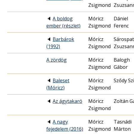
Zsigmond
Zsuzsan
🔈
A boldog
Móricz
Dániel
ember (részlet)
Zsigmond
Ferenc
🔈
Barbárok
Móricz
Sárospat
(1992)
Zsigmond
Zsuzsan
A zördög
Móricz
Balogh
Zsigmond
Gábor
🔈
Baleset
Móricz
Sződy Szi
(Móricz)
Zsigmond
🔈
Az ágytakaró
Móricz
Zoltán G
Zsigmond
🔈
A nagy
Móricz
Tasnádi
fejedelem (2016)
Zsigmond
Márton