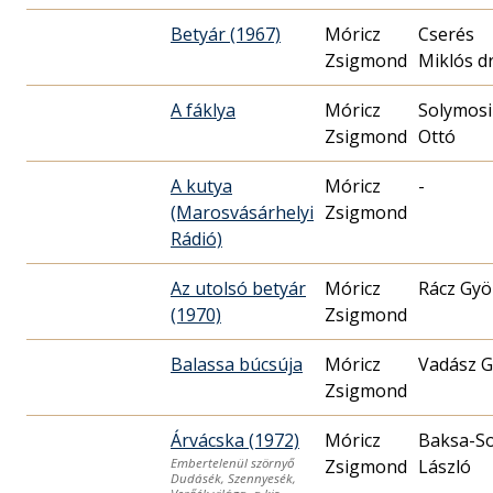
Betyár (1967)
Móricz
Cserés
Zsigmond
Miklós dr
A fáklya
Móricz
Solymosi
Zsigmond
Ottó
A kutya
Móricz
-
(Marosvásárhelyi
Zsigmond
Rádió)
Az utolsó betyár
Móricz
Rácz Gyö
(1970)
Zsigmond
Balassa búcsúja
Móricz
Vadász G
Zsigmond
Árvácska (1972)
Móricz
Baksa-S
Zsigmond
László
Embertelenül szörnyő
Dudásék, Szennyesék,