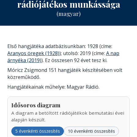
rádiójátékos munkássága
(magyar)
Első hangjátéka adatbázisunkban: 1928 (címe:
Aranyos öregek (1928)
); utolsó: 2019 (címe:
A nap
árnyéka (2019)
). Ez összesen 92 évet tesz ki.
Móricz Zsigmond 151 hangjáték készítésében volt
közreműködő.
Hangjátékainak műhelye: Magyar Rádió.
Idősoros diagram
A diagram a betöltött rádiójátékok bemutatási évei
alapján készült.
5 évenkénti összesítés
10 évenkénti összesítés