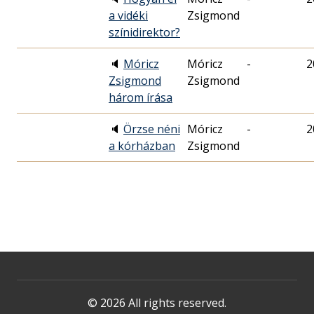
a vidéki
Zsigmond
színidirektor?
🔈
Móricz
Móricz
-
2
Zsigmond
Zsigmond
három írása
🔈
Örzse néni
Móricz
-
2
a kórházban
Zsigmond
© 2026 All rights reserved.