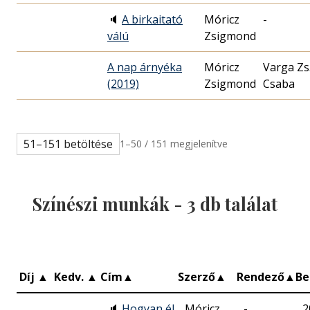
🔈
A birkaitató
Móricz
-
válú
Zsigmond
A nap árnyéka
Móricz
Varga Zs
(2019)
Zsigmond
Csaba
51–151 betöltése
1–50 / 151 megjelenítve
Színészi munkák -
3
db találat
Díj
▲
Kedv.
▲
Cím
▲
Szerző
▲
Rendező
▲
B
🔈
Hogyan él
Móricz
-
2