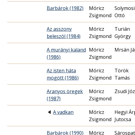
Barbárok (1982)
Móricz
Solymosi
Zsigmond
Ottó
Az asszony
Móricz
Turián
beleszól (1984)
Zsigmond
György
A murányi kaland
Móricz
Mrsán J
(1986)
Zsigmond
Az isten háta
Móricz
Török
mögött (1986)
Zsigmond
Tamás
Aranyos öregek
Móricz
Zsudi Jó
(1987)
Zsigmond
🔈
A vadkan
Móricz
Hegyi Ár
Zsigmond
Jutocsa
Barbárok (1990)
Móricz
Sárospat