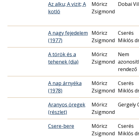
Az alku; A vizit; A
Móricz
Dobai Vi
kotló
Zsigmond
A nagy fejedelem
Móricz
Cserés
(1977)
Zsigmond
Miklós dr
A török és a
Móricz
Nem
tehenek (dia)
Zsigmond
azonosít
rendező
A nap árnyéka
Móricz
Cserés
(1978)
Zsigmond
Miklós dr
Aranyos öregek
Móricz
Gergely 
(részlet)
Zsigmond
Csere-bere
Móricz
Cserés
Zsigmond
Miklós dr