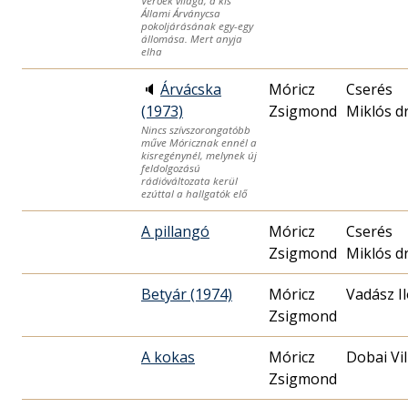
Verőék világa, a kis
Állami Árványcsa
pokoljárásának egy-egy
állomása. Mert anyja
elha
🔈
Árvácska
Móricz
Cserés
(1973)
Zsigmond
Miklós dr
Nincs szívszorongatóbb
műve Móricznak ennél a
kisregénynél, melynek új
feldolgozású
rádióváltozata kerül
ezúttal a hallgatók elő
A pillangó
Móricz
Cserés
Zsigmond
Miklós dr
Betyár (1974)
Móricz
Vadász I
Zsigmond
A kokas
Móricz
Dobai Vi
Zsigmond