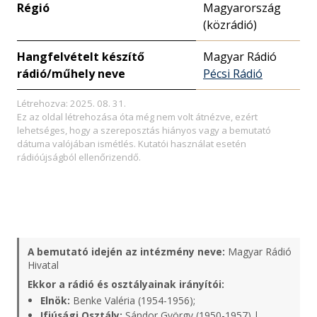
Régió
Magyarország
(közrádió)
Hangfelvételt készítő
Magyar Rádió
rádió/műhely neve
Pécsi Rádió
Létrehozva: 2025. 08. 31.
Ez az oldal létrehozása óta még nem volt átnézve, ezért
lehetséges, hogy a szereposztás hiányos vagy a bemutató
dátuma valójában ismétlés. Kutatói használat esetén
rádióújságból ellenőrizendő.
A bemutató idején az intézmény neve:
Magyar Rádió
Hivatal
Ekkor a rádió és osztályainak irányítói:
Elnök:
Benke Valéria (1954-1956);
Ifjúsági Osztály:
Sándor György (1950-1957) |