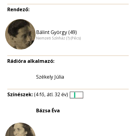
Rendező:
Bálint György (49)
Nemzeti Színház (?) (Pécs)
Rádióra alkalmazó:
Székely Júlia
Színészek:
(4 fő, átl. 32 év)
Életkori
eloszlás
Bázsa Éva
nagyítása