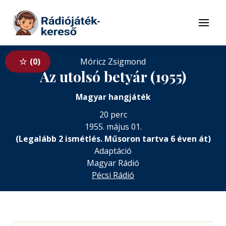
Tovább a navigációhoz
Tovább a tartalomhoz
Menü
0
Móricz Zsigmond
Az utolsó betyár (1955)
Magyar hangjáték
20 perc
1955. május 01.
(Legalább 2 ismétlés. Műsoron tartva 6 éven át)
Adaptáció
Magyar Rádió
Pécsi Rádió