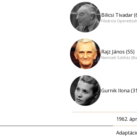
Bilicsi Tivadar (
Fővárosi Operettszí
Rajz János (55)
Nemzeti Színház (B
Gurnik Ilona (3
1962. ápri
Adaptáci