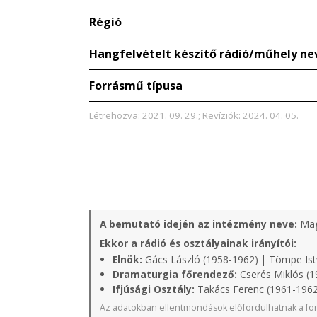
Régió
Hangfelvételt készítő rádió/műhely ne
Forrásmű típusa
Létrehozva: 2021. 09. 29.; Revíziók: 2024. 04. 05.
A bemutató idején az intézmény neve:
Mag
Ekkor a rádió és osztályainak irányítói:
Elnök:
Gács László (1958-1962) | Tömpe Ist
Dramaturgia főrendező:
Cserés Miklós (1
Ifjúsági Osztály:
Takács Ferenc (1961-1962
Az adatokban ellentmondások előfordulhatnak a for