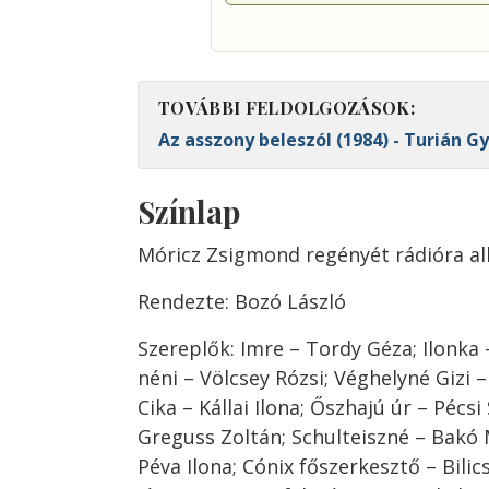
TOVÁBBI FELDOLGOZÁSOK:
Az asszony beleszól (1984) - Turián G
Színlap
Móricz Zsigmond regényét rádióra al
Rendezte: Bozó László
Szereplők: Imre – Tordy Géza; Ilonka
néni – Völcsey Rózsi; Véghelyné Gizi
Cika – Kállai Ilona; Őszhajú úr – Pécsi
Greguss Zoltán; Schulteiszné – Bakó 
Péva Ilona; Cónix főszerkesztő – Bilic