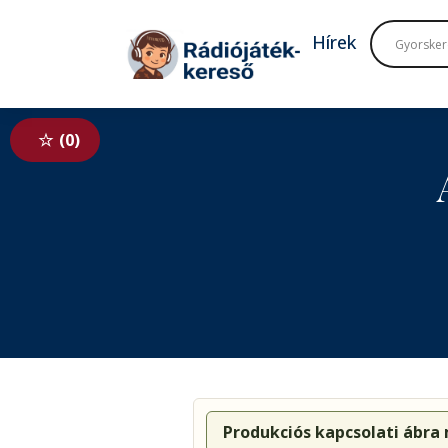
Tovább a navigációhoz
Tovább a tartalomhoz
Hírek
0
Produkciós kapcsolati ábra