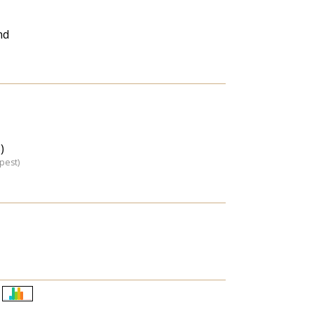
nd
)
pest)
Életkori