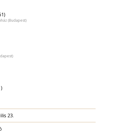
61)
nház (Budapest)
udapest)
1)
lis 23.
ó