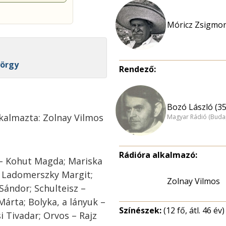
Móricz Zsigmo
yörgy
Rendező:
Bozó László (35
kalmazta: Zolnay Vilmos
Magyar Rádió (Buda
Rádióra alkalmazó:
 – Kohut Magda; Mariska
 – Ladomerszky Margit;
Zolnay Vilmos
 Sándor; Schulteisz –
Márta; Bolyka, a lányuk –
Színészek:
(12 fő, átl. 46 év)
si Tivadar; Orvos – Rajz