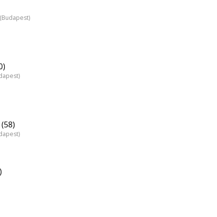
z (Budapest)
0)
dapest)
(58)
dapest)
)