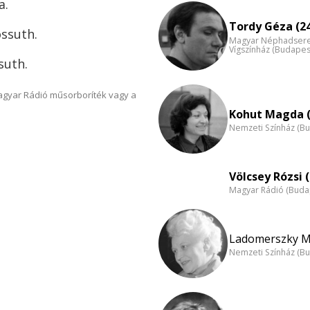
a.
Tordy Géza (2
ossuth.
Magyar Néphadsereg
Vígszínház (Budapes
suth.
Magyar Rádió műsorboríték vagy a
Kohut Magda (
Nemzeti Színház (B
Völcsey Rózsi (
Magyar Rádió (Buda
Ladomerszky Ma
Nemzeti Színház (B