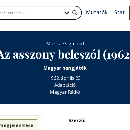
Mutatók
Stat
Móricz Zsigmond
Az asszony beleszól (1962
Magyar hangjáték
1962. április 23.
Adaptáció
Magyar Rádió
Szerző:
 megjelenítése