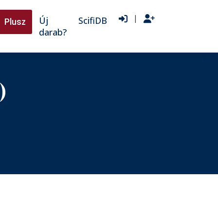
|
Új
ScifiDB
Plusz
darab?
)