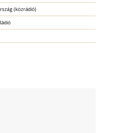
szág (közrádió)
Rádió