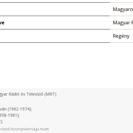
Magyaror
ve
Magyar 
Regény
yar Rádió és Televízió (MRT)
ván (1962-1974);
958-1981);
);
rások bizonytalansága miatt.