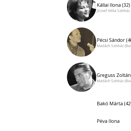
Kállai Ilona (32)
József Attila Színhá
Pécsi Sándor (4
Madách Színház (Bu
Greguss Zoltán 
Madách Színház (Bu
Bakó Márta (42
Péva Ilona