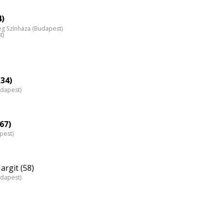
eloszlás
nagyítása
4)
 Színháza (Budapest)
t)
34)
udapest)
67)
pest)
rgit (58)
udapest)