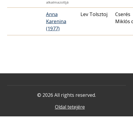
alkalmazottjá
Anna
Lev Tolsztoj
Cserés
Karenina
Miklós d
(1977)
© 2026 All rights reserved.
Oldal tetejére