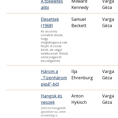
A tökéletes
Milward
Varga
alibi
Kennedy
Géza
Elesettek
Samuel
Varga
(1968)
Beckett
Géza
Az asszony
vonattal utazik,
hogy
meglátogassa vak
férjét. A vonat
késik, de végül
találkoznak. Életük
nehézségeiről
beszélgetnek
Három a
Ilja
Varga
„Tizenhárom
Ehrenburg
Géza
pipá”-ból
Hangok és
Anton
Varga
neszek
Hykisch
Géza
Sztereo-hangjáték
igazában az, amit
eredetileg is