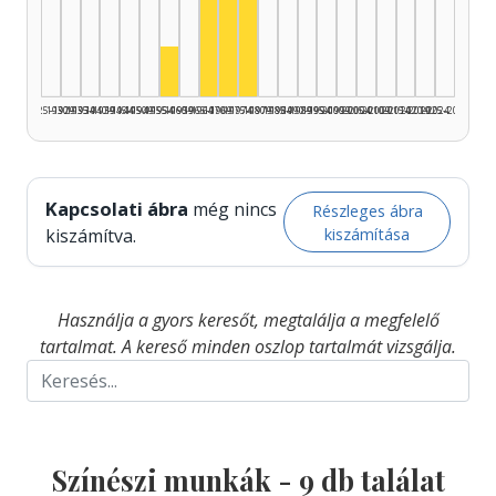
Színész, 1965–1969: 4
Színész, 1970–1974: 2
Színész, 1975–1979: 2
Színész, 1955–1959: 1
1925–1929
1930–1934
1935–1939
1940–1944
1945–1949
1950–1954
1955–1959
1960–1964
1965–1969
1970–1974
1975–1979
1980–1984
1985–1989
1990–1994
1995–1999
2000–2004
2005–2009
2010–2014
2015–2019
2020–2024
2025–2026
Kapcsolati ábra
még nincs
Részleges ábra
kiszámítása
kiszámítva.
Használja a gyors keresőt, megtalálja a megfelelő
tartalmat. A kereső minden oszlop tartalmát vizsgálja.
Színészi munkák -
9
db találat