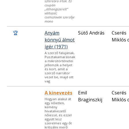
sztereóra írtak. Ez
csupán
„áthangszerelt”
változat;
csehszlovák szerzője
mono
🏆
Anyám
Sütő András
Cserés
könnyű álmot
Miklós d
ígér (1971)
A szerző falujának,
Pusztakamarásnak
a mikrotörténetei
jellemzik a helyet
és kort, amit a
szerző narrátor
vezet be, majd ott
vag
A kinevezés
Emil
Cserés
Braginszkij
Miklós d
Hogyan alakul át
egy nőietlen,
kemény
hivatalvezető
nőiessé, és ezzel
együtt lesz
szerelmes egy őt
kritizálni merő