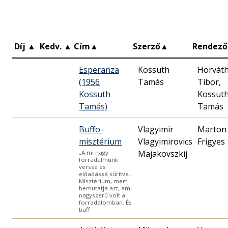
Díj
▲
Kedv.
▲
Cím
▲
Szerző
▲
Rendező
Esperanza
Kossuth
Horvát
(1956
Tamás
Tibor‏‎,
Kossuth
Kossut
Tamás)
Tamás
Buffo-
Vlagyimir
Marton
misztérium
Vlagyimirovics
Frigyes
Majakovszkij
„A mi nagy
forradalmunk
verssé és
előadássá sűrítve.
Misztérium, mert
bemutatja azt, ami
nagyszerű volt a
forradalomban. És
buff