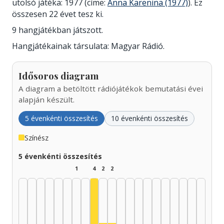
utolsó játéka: 1977 (címe:
Anna Karenina (1977)
). Ez
összesen 22 évet tesz ki.
9 hangjátékban játszott.
Hangjátékainak társulata: Magyar Rádió.
Idősoros diagram
A diagram a betöltött rádiójátékok bemutatási évei
alapján készült.
5 évenkénti összesítés
10 évenkénti összesítés
Színész
5 évenkénti összesítés
1
4
2
2