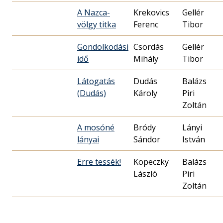
A Nazca-
Krekovics
Gellér
völgy titka
Ferenc
Tibor
Gondolkodási
Csordás
Gellér
idő
Mihály
Tibor
Látogatás
Dudás
Balázs
(Dudás)
Károly
Piri
Zoltán
A mosóné
Bródy
Lányi
lányai
Sándor
István
Erre tessék!
Kopeczky
Balázs
László
Piri
Zoltán