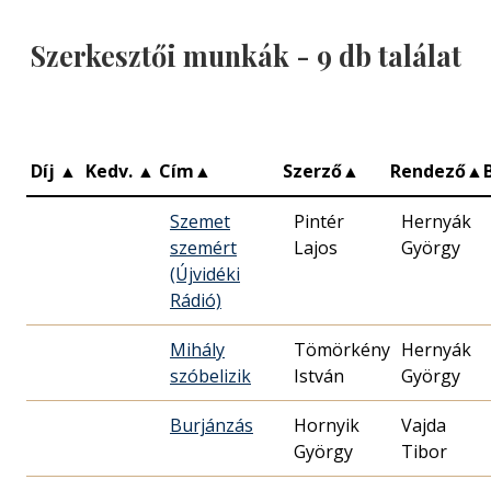
Szerkesztői munkák -
9
db találat
Díj
▲
Kedv.
▲
Cím
▲
Szerző
▲
Rendező
▲
Szemet
Pintér
Hernyák
szemért
Lajos
György
(Újvidéki
Rádió)
Mihály
Tömörkény
Hernyák
szóbelizik
István
György
Burjánzás
Hornyik
Vajda
György
Tibor