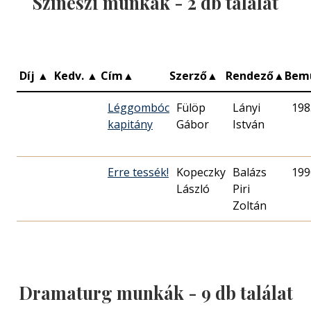
Színészi munkák -
2
db találat
Díj
▲
Kedv.
▲
Cím
▲
Szerző
▲
Rendező
▲
Bem
Léggombóc
Fülöp
Lányi
198
kapitány
Gábor
István
Erre tessék!
Kopeczky
Balázs
199
László
Piri
Zoltán
Dramaturg munkák -
9
db találat