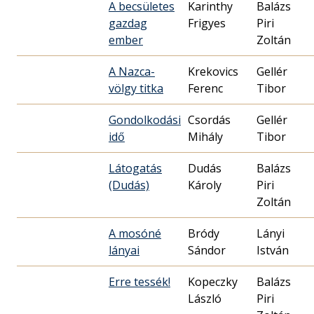
A becsületes
Karinthy
Balázs
gazdag
Frigyes
Piri
ember
Zoltán
A Nazca-
Krekovics
Gellér
völgy titka
Ferenc
Tibor
Gondolkodási
Csordás
Gellér
idő
Mihály
Tibor
Látogatás
Dudás
Balázs
(Dudás)
Károly
Piri
Zoltán
A mosóné
Bródy
Lányi
lányai
Sándor
István
Erre tessék!
Kopeczky
Balázs
László
Piri