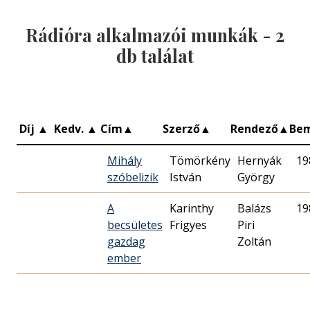
Rádióra alkalmazói munkák -
2
db találat
Díj
▲
Kedv.
▲
Cím
▲
Szerző
▲
Rendező
▲
Be
Mihály
Tömörkény
Hernyák
19
szóbelizik
István
György
A
Karinthy
Balázs
19
becsületes
Frigyes
Piri
gazdag
Zoltán
ember