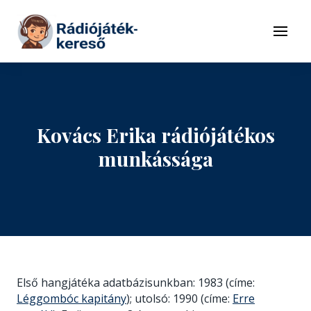
Tovább a navigációhoz
Tovább a tartalomhoz
Menü
Kovács Erika rádiójátékos
munkássága
Első hangjátéka adatbázisunkban: 1983 (címe:
Léggombóc kapitány
); utolsó: 1990 (címe:
Erre