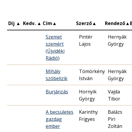
Díj
▲
Kedv.
▲
Cím
▲
Szerző
▲
Rendező
▲
Szemet
Pintér
Hernyák
szemért
Lajos
György
(Újvidéki
Rádió)
Mihály
Tömörkény
Hernyák
szóbelizik
István
György
Burjánzás
Hornyik
Vajda
György
Tibor
A becsületes
Karinthy
Balázs
gazdag
Frigyes
Piri
ember
Zoltán