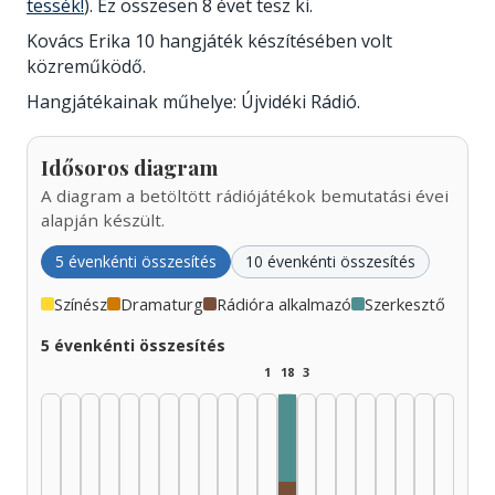
tessék!
). Ez összesen 8 évet tesz ki.
Kovács Erika 10 hangjáték készítésében volt
közreműködő.
Hangjátékainak műhelye: Újvidéki Rádió.
Idősoros diagram
A diagram a betöltött rádiójátékok bemutatási évei
alapján készült.
5 évenkénti összesítés
10 évenkénti összesítés
Színész
Dramaturg
Rádióra alkalmazó
Szerkesztő
5 évenkénti összesítés
1
18
3
Szerkesztő, 1985–1989: 8