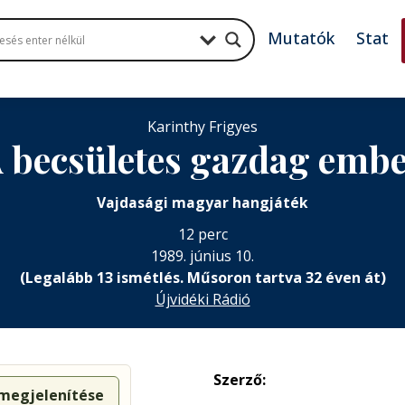
Mutatók
Stat
Karinthy Frigyes
 becsületes gazdag emb
Vajdasági magyar hangjáték
12 perc
1989. június 10.
(Legalább 13 ismétlés. Műsoron tartva 32 éven át)
Újvidéki Rádió
Szerző:
 megjelenítése