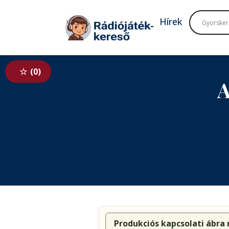
Tovább a navigációhoz
Tovább a tartalomhoz
Hírek
0
A
Produkciós kapcsolati ábra