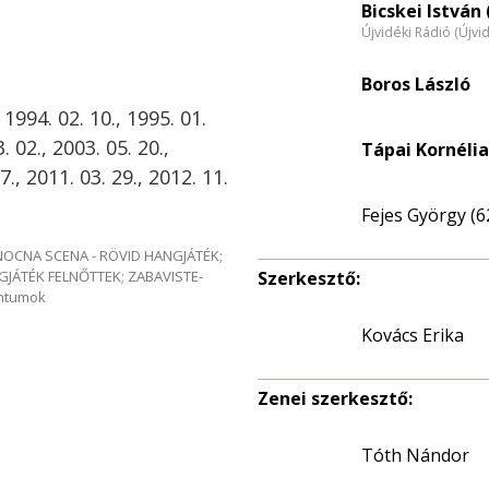
Bicskei István 
Újvidéki Rádió (Újvi
Boros László
 1994. 02. 10., 1995. 01.
. 02., 2003. 05. 20.,
Tápai Kornélia
7., 2011. 03. 29., 2012. 11.
Fejes György (6
e NOCNA SCENA - RÖVID HANGJÁTÉK;
GJÁTÉK FELNŐTTEK; ZABAVISTE-
Szerkesztő:
entumok
Kovács Erika
Zenei szerkesztő:
Tóth Nándor