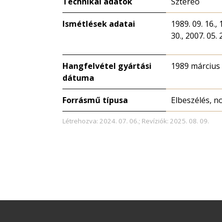
Technikai adatok
Sztereó
Ismétlések adatai
1989. 09. 16., 
30., 2007. 05. 
Hangfelvétel gyártási
1989 március
dátuma
Forrásmű típusa
Elbeszélés, n
Létrehozva: 2024. 07. 06.; Revíziók: 2025. 08. 09.