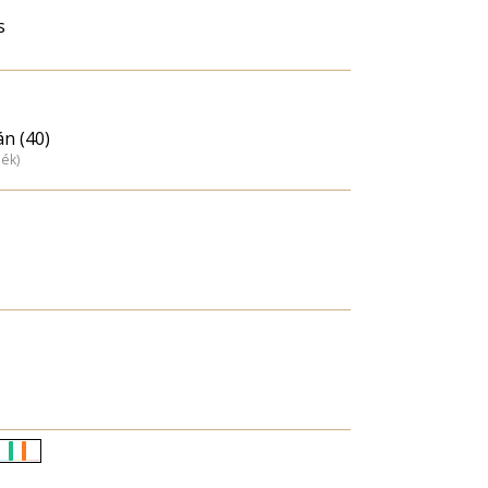
s
án (40)
dék)
Életkori