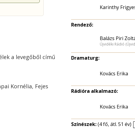
Karinthy Frigye
Rendező:
Balázs Piri Zolt
Újvidéki Rádió (Újvi
lek a levegőből című
Dramaturg:
Kovács Erika
pai Kornélia, Fejes
Rádióra alkalmazó:
Kovács Erika
Színészek:
(4 fő, átl. 51 év)