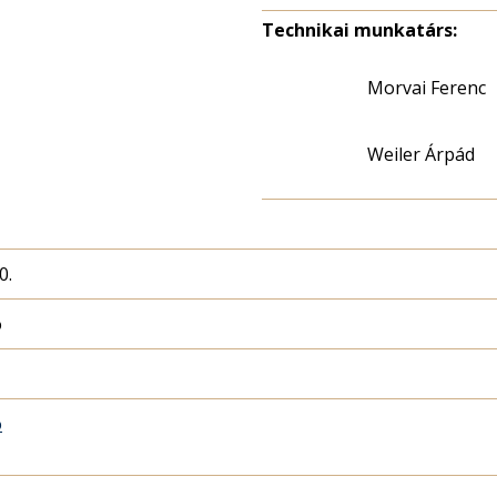
Technikai munkatárs:
Morvai Ferenc
Weiler Árpád
0.
ó
ó