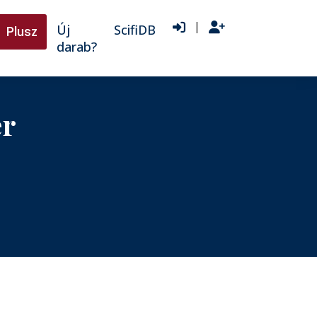
|
Új
ScifiDB
Plusz
darab?
er