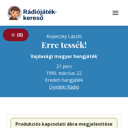
Tovább a navigációhoz
Tovább a tartalomhoz
Menü
0
Kopeczky László
Erre tessék!
Vajdasági magyar hangjáték
21 perc
1990. március 22.
Eredeti hangjáték
Újvidéki Rádió
Produkciós kapcsolati ábra megjelenítése