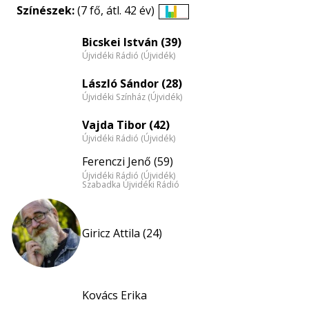
Színészek:
(7 fő, átl. 42 év)
Életkori
eloszlás
Bicskei István (39)
Újvidéki Rádió (Újvidék)
nagyítása
László Sándor (28)
Újvidéki Színház (Újvidék)
Vajda Tibor (42)
Újvidéki Rádió (Újvidék)
Ferenczi Jenő (59)
Újvidéki Rádió (Újvidék)
Szabadka Újvidéki Rádió
Giricz Attila (24)
Kovács Erika