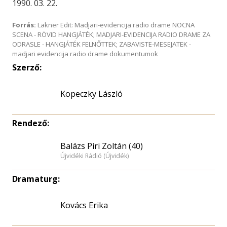
1990. 03. 22.
Forrás:
Lakner Edit: Madjari-evidencija radio drame NOCNA
SCENA - RÖVID HANGJÁTÉK; MADJARI-EVIDENCIJA RADIO DRAME ZA
ODRASLE - HANGJÁTÉK FELNŐTTEK; ZABAVISTE-MESEJATEK -
madjari evidencija radio drame dokumentumok
Szerző:
Kopeczky László
Rendező:
Balázs Piri Zoltán (40)
Újvidéki Rádió (Újvidék)
Dramaturg:
Kovács Erika