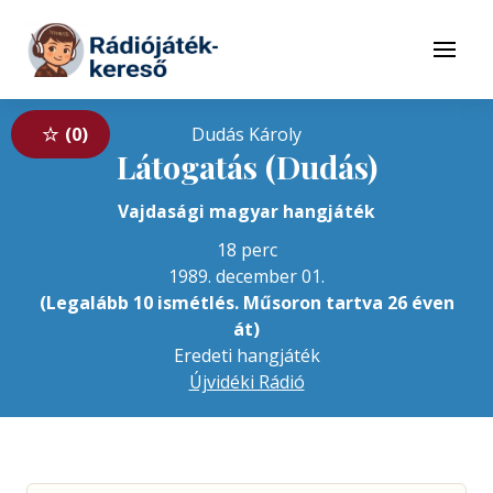
Tovább a navigációhoz
Tovább a tartalomhoz
Menü
0
Dudás Károly
Látogatás (Dudás)
Vajdasági magyar hangjáték
18 perc
1989. december 01.
(Legalább 10 ismétlés. Műsoron tartva 26 éven
át)
Eredeti hangjáték
Újvidéki Rádió