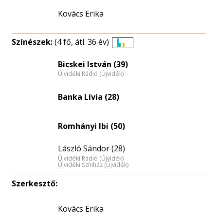
Kovács Erika
Színészek:
(4 fő, átl. 36 év)
Életkori
eloszlás
Bicskei István (39)
Újvidéki Rádió (Újvidék)
nagyítása
Banka Lívia (28)
Romhányi Ibi (50)
László Sándor (28)
Újvidéki Rádió (Újvidék)
Újvidéki Színház (Újvidék)
Szerkesztő:
Kovács Erika