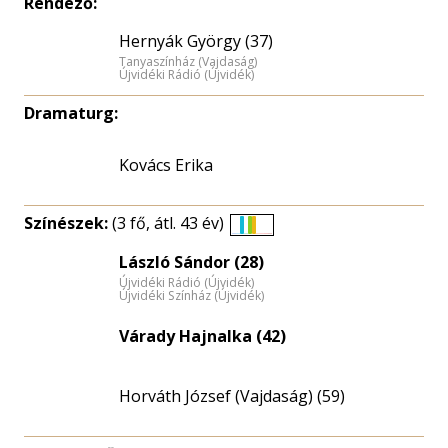
Rendező:
Hernyák György (37)
Tanyaszínház (Vajdaság)
Újvidéki Rádió (Újvidék)
Dramaturg:
Kovács Erika
Színészek:
(3 fő, átl. 43 év)
Életkori
László Sándor (28)
eloszlás
Újvidéki Rádió (Újvidék)
nagyítása
Újvidéki Színház (Újvidék)
Várady Hajnalka (42)
Horváth József (Vajdaság) (59)