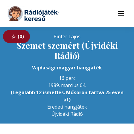
Tovább a navigációhoz
Tovább a tartalomhoz
Menü
0
Pintér Lajos
Szemet szemért (Újvidéki
Rádió)
Vajdasági magyar hangjáték
16 perc
1989. március 04.
(Legalább 12 ismétlés. Műsoron tartva 25 éven
át)
Eredeti hangjáték
Újvidéki Rádió