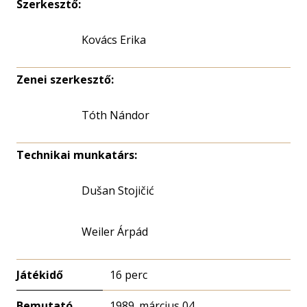
Szerkesztő:
Kovács Erika
Zenei szerkesztő:
Tóth Nándor
Technikai munkatárs:
Dušan Stojičić
Weiler Árpád
Játékidő
16 perc
Bemutató
1989. március 04.