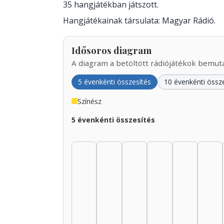
35 hangjátékban játszott.
Hangjátékainak társulata: Magyar Rádió.
Idősoros diagram
A diagram a betöltött rádiójátékok bemutat
5 évenkénti összesítés
10 évenkénti össz
Színész
5 évenkénti összesítés