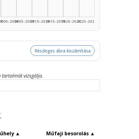
1990–1994: 1
99
2000–2004
2005–2009
2010–2014
2015–2019
2020–2024
2025–2026
Részleges ábra kiszámítása
tartalmát vizsgálja.
t
űhely
▲
Műfaji besorolás
▲