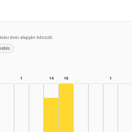
ási évei alapján készült.
esítés
1
14
18
1
Színész, 1975–1979: 18
Színész, 1970–1974: 14