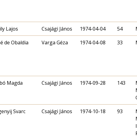
ily Lajos
Csajági János
1974-04-04
54
é de Obaldia
Varga Géza
1974-04-08
33
bó Magda
Csajági János
1974-09-28
143
genyij Svarc
Csajági János
1974-10-18
93