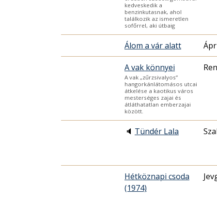
kedveskedik a
benzinkutasnak, ahol
találkozik az ismeretlen
sofőrrel, aki útbaig
Álom a vár alatt
Ápr
A vak könnyei
Ren
A vak „zűrzsivalyos”
hangorkánlátomásos utcai
átkelése a kaotikus város
mesterséges zajai és
átláthatatlan emberzajai
között.
🔈
Tündér Lala
Sza
Hétköznapi csoda
Jev
(1974)