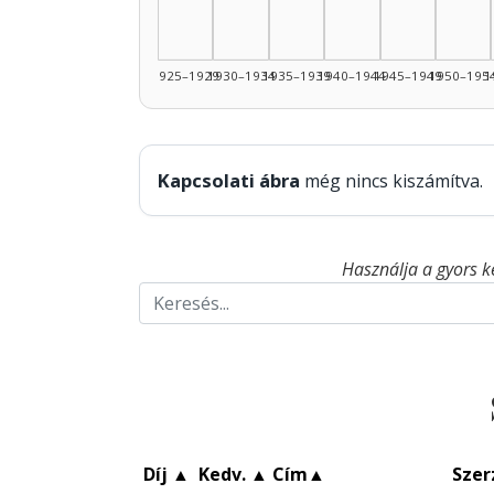
1925–1929
1930–1934
1935–1939
1940–1944
1945–1949
1950–195
1
Kapcsolati ábra
még nincs kiszámítva.
Használja a gyors k
Díj
▲
Kedv.
▲
Cím
▲
Szer