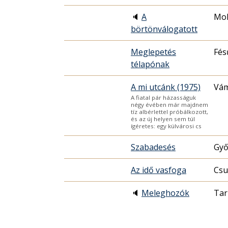
🔈
A
Mol
börtönválogatott
Meglepetés
Fés
télapónak
A mi utcánk (1975)
Vám
A fiatal pár házasságuk
négy évében már majdnem
tíz albérlettel próbálkozott,
és az új helyen sem túl
ígéretes: egy külvárosi cs
Szabadesés
Győ
Az idő vasfoga
Csu
🔈
Meleghozók
Tar