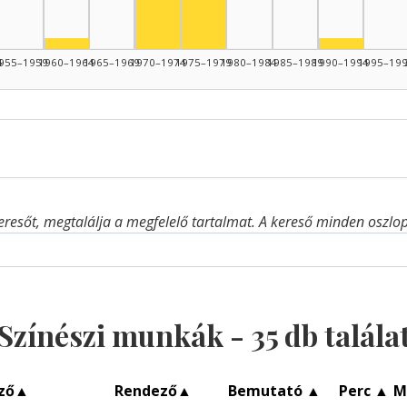
Színész, 1960–1964: 1
Színész, 
4
955–1959
1960–1964
1965–1969
1970–1974
1975–1979
1980–1984
1985–1989
1990–1994
1995–19
eresőt, megtalálja a megfelelő tartalmat. A kereső minden oszlop 
Színészi munkák -
35
db talála
ző
▲
Rendező
▲
Bemutató
▲
Perc
▲
M