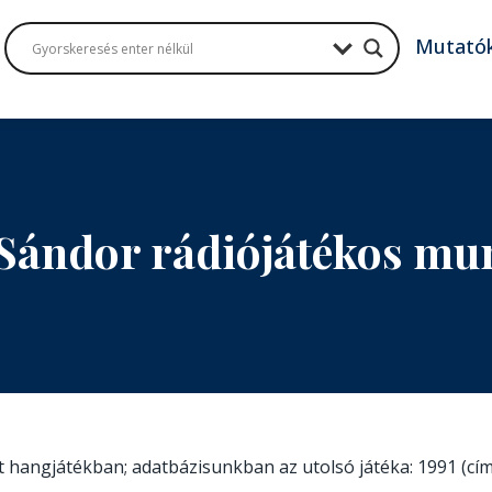
Mutató
 Sándor rádiójátékos mu
tt hangjátékban; adatbázisunkban az utolsó játéka: 1991 (cí