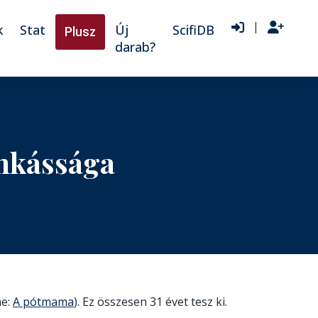
|
k
Stat
Új
ScifiDB
Plusz
darab?
nkássága
me:
A pótmama
). Ez összesen 31 évet tesz ki.