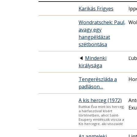
Karikás Frigyes
Ipp
Wondratschek: Paul,
Wol
avagy egy
hangpéldázat
szétbontása
🔈
Mindenki
Ľub
királysága
Tengerészláda a
Hor
padláson…
A kis herceg (1972)
Ant
Exu
Ruttkai Éva mint kis herceg,
a hárfaszóval kísért
történetben, ahol Saint-
Exupery emlékszik vissza a
Kis hercegre, aki visszaidé
Az aggteleki
Lip