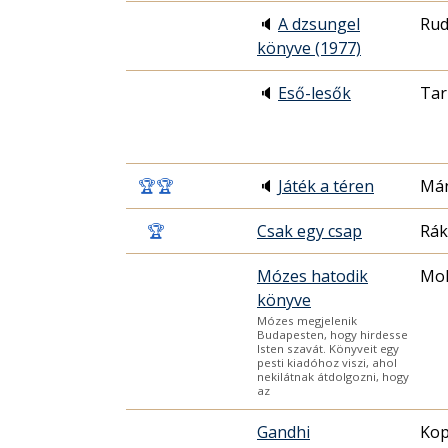
🔈
A dzsungel
Rud
könyve (1977)
🔈
Eső-lesők
Tar
🏆
🏆
🔈
Játék a téren
Mán
🏆
Csak egy csap
Rák
Mózes hatodik
Mol
könyve
Mózes megjelenik
Budapesten, hogy hirdesse
Isten szavát. Könyveit egy
pesti kiadóhoz viszi, ahol
nekilátnak átdolgozni, hogy
az
Gandhi
Kop