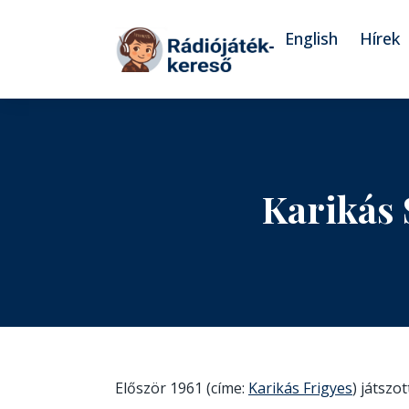
Tovább a navigációhoz
Tovább a tartalomhoz
English
Hírek
Karikás
Először 1961 (címe:
Karikás Frigyes
) játszo