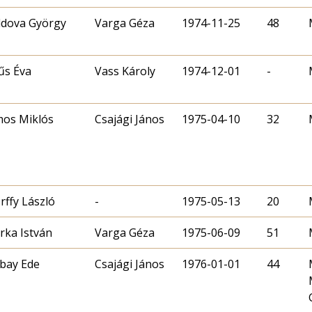
dova György
Varga Géza
1974-11-25
48
űs Éva
Vass Károly
1974-12-01
-
os Miklós
Csajági János
1975-04-10
32
rffy László
-
1975-05-13
20
rka István
Varga Géza
1975-06-09
51
bay Ede
Csajági János
1976-01-01
44