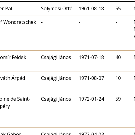
er Pál
Solymosi Ottó
1961-08-18
55
f Wondratschek
-
-
-
omír Feldek
Csajági János
1971-07-18
40
váth Árpád
Csajági János
1971-08-07
10
oine de Saint-
Csajági János
1972-01-24
59
péry
ták Gábor
Csajági János
1972-04-03
-