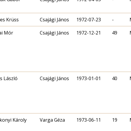
es Krüss
Csajági János
1972-07-23
-
ai Mór
Csajági János
1972-12-21
49
s László
Csajági János
1973-01-01
40
konyi Károly
Varga Géza
1973-06-11
19