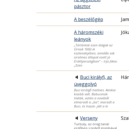
pásztor
A beszélőgép
Jam
A háromszéki
Jók
leányok
„Történtek ezen dolgok az
Úrnak 1692-ik
esztendejében, amidőn sok
siralmas állapot esett jó
Erdélyországban” – írja Jókai.
„Ezen
🔈
Buci királyfi, az
Hár
üveggolyó
Buci királyfi hatéves. Amikor
kisebb volt. Babucinak
hívták, aztán a nevéből
elmaradt a „ba”, maradt a
Buci, és hozzá- jött a ki
🔈
Verseny
Sza
Turbuly, az öreg tanár
erdőben szedett gombával