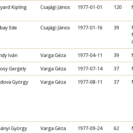
yard Kipling
Csajági János
1977-01-01
120
bay Ede
Csajági János
1977-01-16
39
dy Iván
Varga Géza
1977-04-11
39
osy Gergely
Varga Géza
1977-07-14
37
dova György
Varga Géza
1977-08-11
37
ányi György
Varga Géza
1977-09-24
62