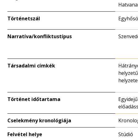
Hatvana
Történetszál
Egyhősö
Narratíva/konfliktustípus
Szenved
Társadalmi címkék
Hátrány
helyzet
helyzete
Történet időtartama
Egyidejű
előadáss
Cselekmény kronológiája
Kronolo
Felvétel helye
Stúdió