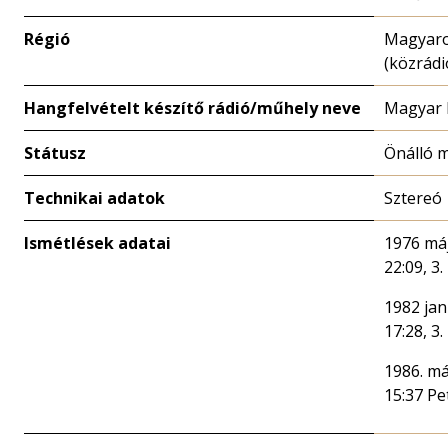
Régió
Magyar
(közrádi
Hangfelvételt készítő rádió/műhely neve
Magyar 
Státusz
Önálló 
Technikai adatok
Sztereó
Ismétlések adatai
1976 máj
22:09, 3
1982 jan
17:28, 3
1986. má
15:37 Pe