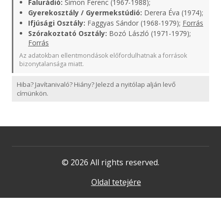
Falurádió:
Simon Ferenc (1967-1988);
Gyerekosztály / Gyermekstúdió:
Derera Éva (1974);
Ifjúsági Osztály:
Faggyas Sándor (1968-1979);
Forrás
Szórakoztató Osztály:
Bozó László (1971-1979);
Forrás
Az adatokban ellentmondások előfordulhatnak a források
bizonytalansága miatt.
Hiba? Javítanivaló? Hiány? Jelezd a nyitólap alján levő
címünkön.
© 2026 All rights reserved.
Oldal tetejére