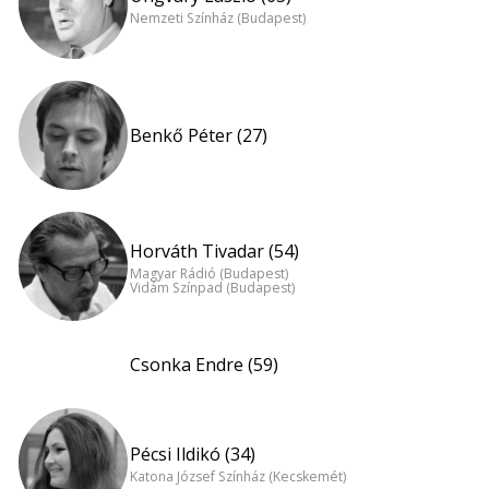
Nemzeti Színház (Budapest)
Benkő Péter (27)
Horváth Tivadar (54)
Magyar Rádió (Budapest)
Vidám Színpad (Budapest)
Csonka Endre (59)
Pécsi Ildikó (34)
Katona József Színház (Kecskemét)