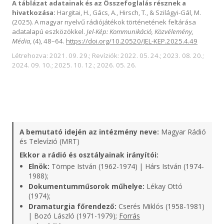
A táblázat adatainak és az Összefoglalás résznek a
hivatkozása:
Hargitai, H., Gács, A., Hirsch, T., & Szilágyi-Gál, M.
(2025). A magyar nyelvű rádiójátékok történetének feltárása
adatalapú eszközökkel.
Jel-Kép: Kommunikáció, Közvélemény,
Média
, (4), 48–64.
https://doi.org/10.20520/JEL-KEP.2025.4.49
Létrehozva: 2021. 09. 29.; Revíziók: 2022. 05. 24.; 2023. 08. 20.;
2024. 09. 10.; 2025. 10. 12.; 2026. 05. 26.
A bemutató idején az intézmény neve:
Magyar Rádió
és Televízió (MRT)
Ekkor a rádió és osztályainak irányítói:
Elnök:
Tömpe István (1962-1974) | Hárs István (1974-
1988);
Dokumentumműsorok műhelye:
Lékay Ottó
(1974);
Dramaturgia főrendező:
Cserés Miklós (1958-1981)
| Bozó László (1971-1979);
Forrás