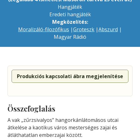
Hangjáték
Eredeti hangjáték
Megközelítés:
Moralizáló-filozófikus
|
Groteszk
|
Abszurd
|
Magyar Rádió
Produkciós kapcsolati ábra megjelenítése
Összefoglalás
A vak „zűrzsivalyos” hangorkánlátomásos utcai
átkelése a kaotikus város mesterséges zajai és
átláthatatlan emberzajai között.