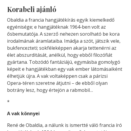
Korabeli ajánló
Obaldia a francia hangjátékírás egyik kiemelkedő
egyénisége; e hangjátéknak 1964-ben volt az
ősbemutatója. A szerző nehezen sorolható be kora
irodalmának áramlataiba. Imádja a szót, játszik vele,
bukfencezteti; sokféleképpen akarja tettenérni az
élet abszurditását, anélkül, hogy ebből filozófiát
gyártana. Tobzódó fantáziájú, egymásba gomolygó
képeit e hangjátékban egy vak ember látomásaiként
élhetjük újra. A vak voltaképpen csak a párizsi
Opera-téren szeretne átjutni – de ebből olyan
botrány lesz, hogy értejön a rabmobil…
*
A vak könnyei
René de Obaldia, a nálunk is ismertté váló francia író