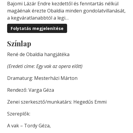
Bajomi Lázár Endre kezdettől és fenntartás nélkül
magáénak érezte Obaldia minden gondolatvillanását,
a kegváratlanabbtól a legi…
Folytatás megjelenítése
Színlap
René de Obaldia hangjátéka
(Eredeti címe: Egy vak az opera előtt)
Dramaturg: Mesterházi Márton
Rendező: Varga Géza
Zenei szerkesztő/munkatárs: Hegedűs Emmi
Szereplők:
A vak – Tordy Géza,