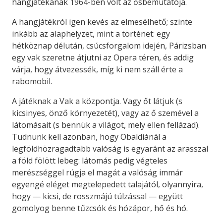
hangjátékának 1964-ben volt az ősbemutatója.
A hangjátékról igen kevés az elmesélhető; szinte
inkább az alaphelyzet, mint a történet: egy
hétköznap délután, csúcsforgalom idején, Párizsban
egy vak szeretne átjutni az Opera téren, és addig
várja, hogy átvezessék, míg ki nem száll érte a
rabomobil.
A játéknak a Vak a központja. Vagy őt látjuk (s
kicsinyes, önző környezetét), vagy az ő szemével a
látomásait (s bennük a világot, mely ellen fellázad).
Tudnunk kell azonban, hogy Obaldiánál a
legföldhözragadtabb valóság is egyaránt az arasszal
a föld fölött lebeg: látomás pedig végteles
merészséggel rúgja el magát a valóság immár
egyengé eléget megtelepedett talajától, olyannyira,
hogy — kicsi, de rosszmájú túlzással — együtt
gomolyog benne tűzcsók és hózápor, hő és hó.