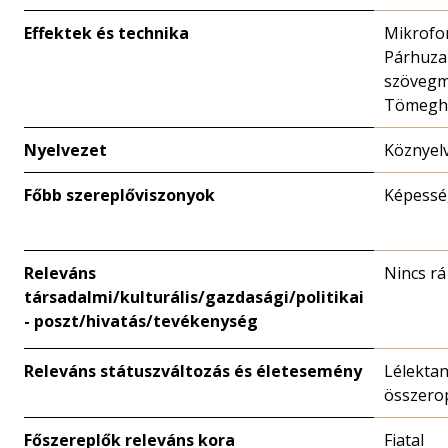
Effektek és technika
Mikrofo
Párhuz
szövegm
Tömegh
Nyelvezet
Köznyel
Főbb szereplőviszonyok
Képessé
Releváns
Nincs rá
társadalmi/kulturális/gazdasági/politikai
- poszt/hivatás/tevékenység
Releváns státuszváltozás és életesemény
Lélektan
összero
Főszereplők releváns kora
Fiatal