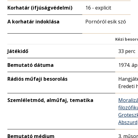
Korhatár (ifjúságvédelmi)
16 - explicit
A korhatár indoklása
Pornóról esik szó
Kézi besor
Játékidő
33 perc
Bemutató dátuma
1974. ápr
Rádiós műfaji besorolás
Hangját
Eredeti 
Szemléletmód, alműfaj, tematika
Moralizá
filozófik
Grotesz
Abszurd
Bemutató médium
3. műso