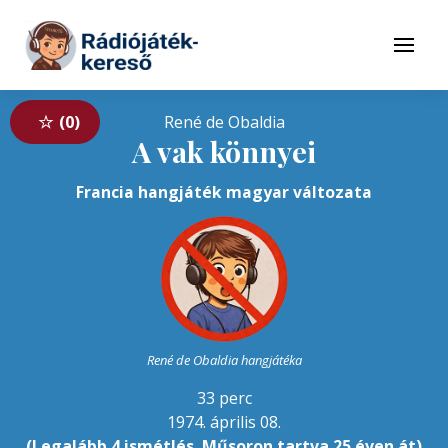
Tovább a navigációhoz
Tovább a tartalomhoz
Menü
0
René de Obaldia
A vak könnyei
Francia hangjáték magyar változata
René de Obaldia hangjátéka
33 perc
1974. április 08.
(Legalább 4 ismétlés. Műsoron tartva 25 éven át)