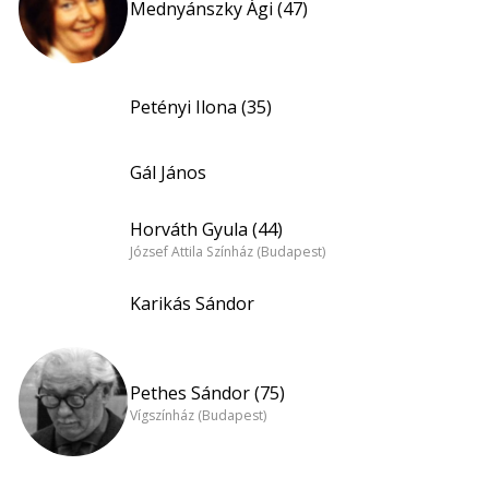
Mednyánszky Ági (47)
Petényi Ilona (35)
Gál János
Horváth Gyula (44)
József Attila Színház (Budapest)
Karikás Sándor
Pethes Sándor (75)
Vígszínház (Budapest)