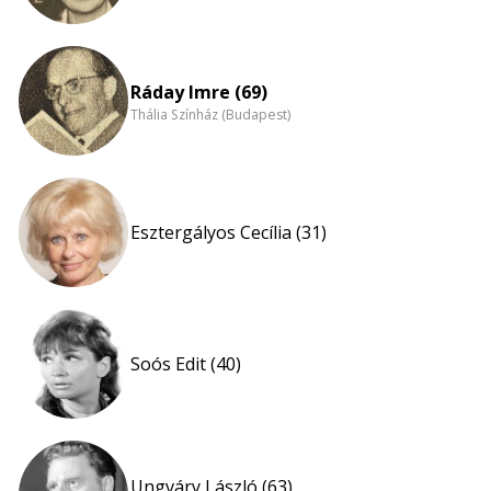
Ráday Imre (69)
Thália Színház (Budapest)
Esztergályos Cecília (31)
Soós Edit (40)
Ungváry László (63)