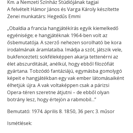
Km. a Nemzeti Színház Stúdiójának tagjai
A felvételt Hámor János és Varga Károly készítette
Zenei munkatárs: Hegedűs Emmi
„Obaldia a francia hangjátékírás egyik kiemelkedő
egyénisége; e hangjátéknak 1964-ben volt az
ősbemutatója. A szerző nehezen sorolható be kora
irodalmának áramlataiba. Imádja a szót, játszik vele,
bukfencezteti; sokféleképpen akarja tettenérni az
élet abszurditását, anélkül, hogy ebből filozófiát
gyártana. Tobzódó fantáziájú, egymásba gomolygó
képeit e hangjátékban egy vak ember látomásaiként
élhetjük újra. A vak voltaképpen csak a párizsi
Opera-téren szeretne átjutni – de ebből olyan
botrány lesz, hogy értejön a rabmobil…”
Bemutató: 1974. április 8. 18:50, 36 perc 3. műsor
Ismétlések: