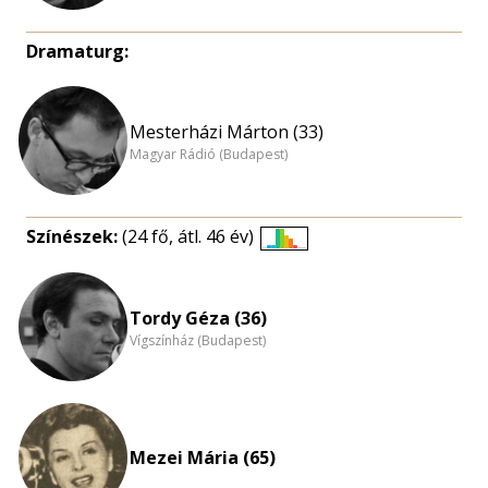
Dramaturg:
Mesterházi Márton (33)
Magyar Rádió (Budapest)
Színészek:
(24 fő, átl. 46 év)
Életkori
eloszlás
nagyítása
Tordy Géza (36)
Vígszínház (Budapest)
Mezei Mária (65)