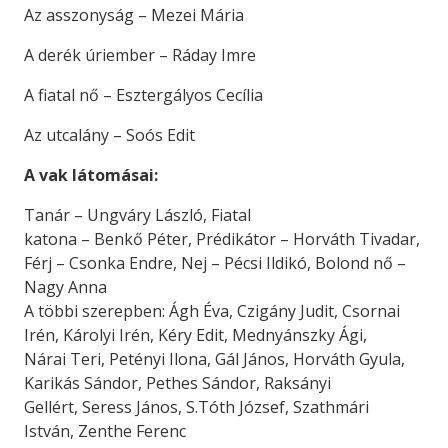
Az asszonyság – Mezei Mária
A derék úriember – Ráday Imre
A fiatal nő – Esztergályos Cecília
Az utcalány – Soós Edit
A vak látomásai:
Tanár – Ungváry László, Fiatal
katona – Benkő Péter, Prédikátor – Horváth Tivadar,
Férj – Csonka Endre, Nej – Pécsi Ildikó, Bolond nő –
Nagy Anna
A többi szerepben: Ágh Éva, Czigány Judit, Csornai
Irén, Károlyi Irén, Kéry Edit, Mednyánszky Ági,
Nárai Teri, Petényi Ilona, Gál János, Horváth Gyula,
Karikás Sándor, Pethes Sándor, Raksányi
Gellért, Seress János, S.Tóth József, Szathmári
István, Zenthe Ferenc