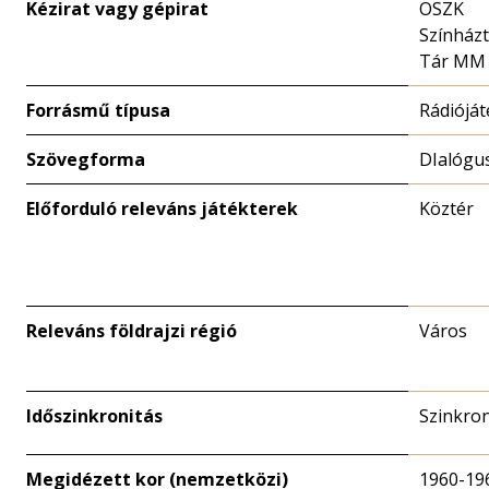
Kézirat vagy gépirat
OSZK
Színházt
Tár MM
Forrásmű típusa
Rádióját
Szövegforma
DIalógu
Előforduló releváns játékterek
Köztér
Releváns földrajzi régió
Város
Időszinkronitás
Szinkro
Megidézett kor (nemzetközi)
1960-19