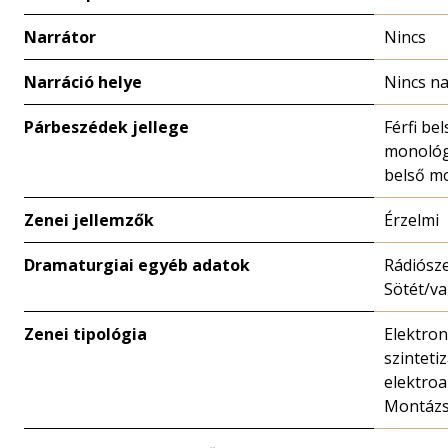
Narrátor
Nincs
Narráció helye
Nincs na
Párbeszédek jellege
Férfi bel
monológ
belső m
Zenei jellemzők
Érzelmi
Dramaturgiai egyéb adatok
Rádiósze
Sötét/v
Zenei tipológia
Elektron
szintetiz
elektroa
Montáz