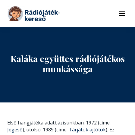
Tovább a navigációhoz
Tovább a tartalomhoz
Menü
Kaláka együttes rádiójátékos
munkássága
Első hangjátéka adatbázisunkban: 1972 (címe:
Jégeső
); utolsó: 1989 (címe:
Tárjátok ajtótok
). Ez