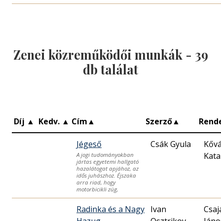
Zenei közreműködői munkák -
39
db találat
Díj
▲
Kedv.
▲
Cím
▲
Szerző
▲
Rend
Jégeső
Csák Gyula
Kővá
Kata
A jogi tudományokban
jártas egyetemi hallgató
hazalátogat apjához, az
idős juhászhoz. Éjszaka
arra riad, hogy
motorbicikli zúg,
Radinka és a Nagy
Ivan
Csaj