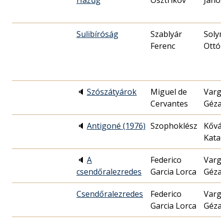
Hazug
Osztrikov
Jáno
Sulibíróság
Szablyár
Soly
Ferenc
Ottó
🔈
Szószátyárok
Miguel de
Var
Cervantes
Géz
🔈
Antigoné (1976)
Szophoklész
Kővá
Kata
🔈
A
Federico
Var
csendőralezredes
Garcia Lorca
Géz
Csendőralezredes
Federico
Var
Garcia Lorca
Géz