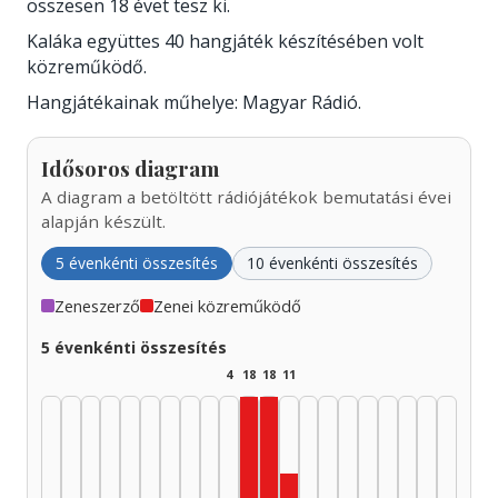
összesen 18 évet tesz ki.
Kaláka együttes 40 hangjáték készítésében volt
közreműködő.
Hangjátékainak műhelye: Magyar Rádió.
Idősoros diagram
A diagram a betöltött rádiójátékok bemutatási évei
alapján készült.
5 évenkénti összesítés
10 évenkénti összesítés
Zeneszerző
Zenei közreműködő
5 évenkénti összesítés
4
18
18
11
Zenei közreműködő, 1980–1
Zenei közreműködő, 1975–197