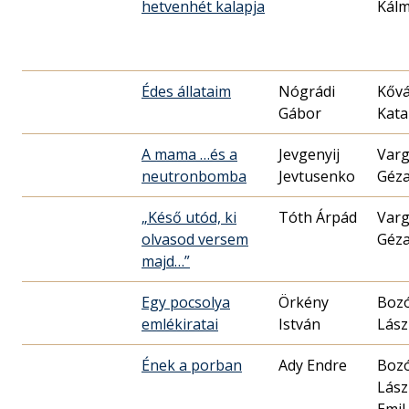
hetvenhét kalapja
Kál
Édes állataim
Nógrádi
Kővá
Gábor
Kata
A mama …és a
Jevgenyij
Var
neutronbomba
Jevtusenko
Géz
„Késő utód, ki
Tóth Árpád
Var
olvasod versem
Géz
majd…”
Egy pocsolya
Örkény
Boz
emlékiratai
István
Lász
Ének a porban
Ady Endre
Boz
Lász