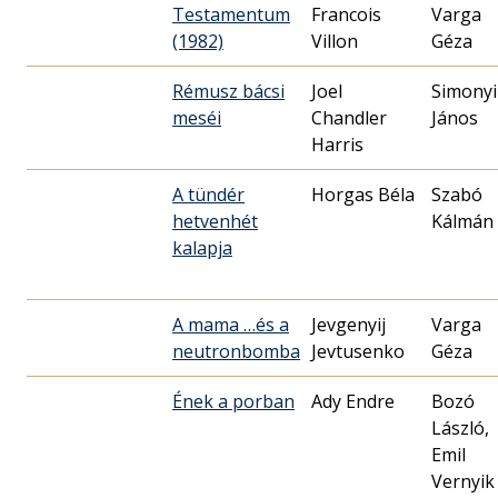
Testamentum
Francois
Varga
(1982)
Villon
Géza
Rémusz bácsi
Joel
Simonyi
meséi
Chandler
János
Harris
A tündér
Horgas Béla
Szabó
hetvenhét
Kálmán
kalapja
A mama …és a
Jevgenyij
Varga
neutronbomba
Jevtusenko
Géza
Ének a porban
Ady Endre
Bozó
László,
Emil
Vernyik