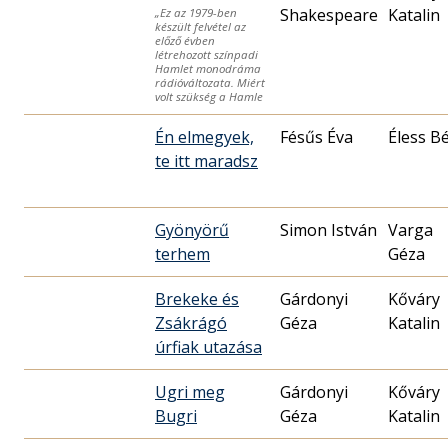
Shakespeare
Katalin
„Ez az 1979-ben
készült felvétel az
előző évben
létrehozott színpadi
Hamlet monodráma
rádióváltozata. Miért
volt szükség a Hamle
Én elmegyek,
Fésűs Éva
Éless Bé
te itt maradsz
Gyönyörű
Simon István
Varga
terhem
Géza
Brekeke és
Gárdonyi
Kőváry
Zsákrágó
Géza
Katalin
úrfiak utazása
Ugri meg
Gárdonyi
Kőváry
Bugri
Géza
Katalin