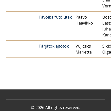
Emil
Vern
Távolba futó utak
Paavo
Boz
Haavikko
Lász
Juha
Kand
Tárjátok ajtótok
Vujicsics
Sikl
Marietta
Olga
© 2026 All rights reserved.