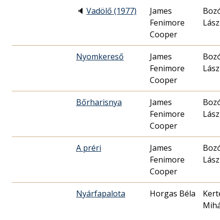
🔈
Vadölő (1977)
James
Boz
Fenimore
Lász
Cooper
Nyomkereső
James
Boz
Fenimore
Lász
Cooper
Bőrharisnya
James
Boz
Fenimore
Lász
Cooper
A préri
James
Boz
Fenimore
Lász
Cooper
Nyárfapalota
Horgas Béla
Kert
Mihá