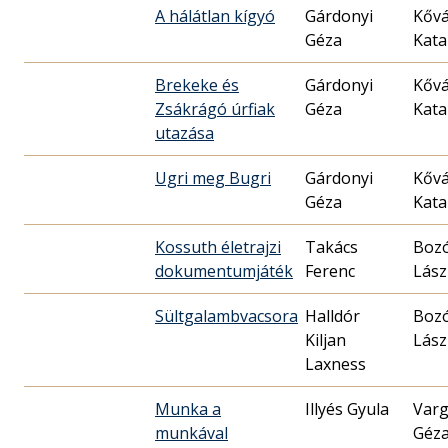
A hálátlan kígyó
Gárdonyi
Kővá
Géza
Kata
Brekeke és
Gárdonyi
Kővá
Zsákrágó úrfiak
Géza
Kata
utazása
Ugri meg Bugri
Gárdonyi
Kővá
Géza
Kata
Kossuth életrajzi
Takács
Boz
dokumentumjáték
Ferenc
Lász
Sültgalambvacsora
Halldór
Boz
Kiljan
Lász
Laxness
Munka a
Illyés Gyula
Var
munkával
Géz