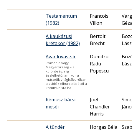
Testamentum
Francois
Var
(1982)
Villon
Géz
A kaukázusi
Bertolt
Boz
krétakör (1982)
Brecht
Lász
Avar lovas-sír
Dumitru
Boz
Radu
Lász
Románia vagy
Magyarország – a
Popescu
különbség alig
észlelhető, amikor a
második világháborúban
a zsidók elhurcolásától a
kommunista ha
Rémusz bácsi
Joel
Simo
meséi
Chandler
Jáno
Harris
A tündér
Horgas Béla
Sza