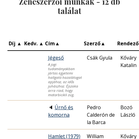
Zeneszerzői munkák -
12
db
találat
Díj
▲
Kedv.
▲
Cím
▲
Szerző
▲
Rendező
Jégeső
Csák Gyula
Kőváry
Katalin
A jogi
tudományokban
jártas egyetemi
hallgató hazalátogat
apjához, az idős
juhászhoz. Éjszaka
arra riad, hogy
motorbicikli zúg,
🔈
Úrnő és
Pedro
Bozó
komorna
Calderón de
László
la Barca
Hamlet (1979)
William
Kőváry