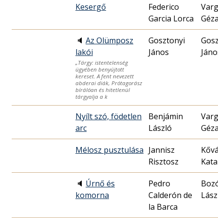
Kesergő
Federico
Var
Garcia Lorca
Géz
🔈
Az Olümposz
Gosztonyi
Gosz
lakói
János
Jáno
„Tárgy: istentelenség
ügyében benyújtott
kereset. A fent nevezett
abderai diák, Prótagorász
bírálóan és hitetlenül
tárgyalja a k
Nyílt szó, födetlen
Benjámin
Var
arc
László
Géz
Mélosz pusztulása
Jannisz
Kővá
Risztosz
Kata
🔈
Úrnő és
Pedro
Boz
komorna
Calderón de
Lász
la Barca