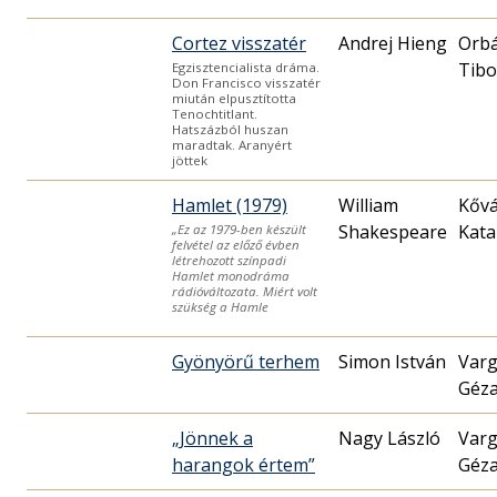
Cortez visszatér
Andrej Hieng
Orb
Tibo
Egzisztencialista dráma.
Don Francisco visszatér
miután elpusztította
Tenochtitlant.
Hatszázból huszan
maradtak. Aranyért
jöttek
Hamlet (1979)
William
Kővá
Shakespeare
Kata
„Ez az 1979-ben készült
felvétel az előző évben
létrehozott színpadi
Hamlet monodráma
rádióváltozata. Miért volt
szükség a Hamle
Gyönyörű terhem
Simon István
Var
Géz
„Jönnek a
Nagy László
Var
harangok értem”
Géz