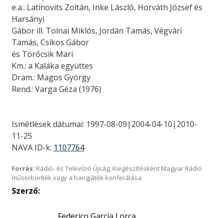
e.a.: Latinovits Zoltán, Inke László, Horváth József és
Harsányi
Gábor ill. Tolnai Miklós, Jordán Tamás, Végvári
Tamás, Csíkos Gábor
és Törőcsik Mari
Km.: a Kaláka együttes
Dram.: Magos György
Rend.: Varga Géza (1976)
Ismétlések dátumai: 1997-08-09|2004-04-10|2010-
11-25
NAVA ID-k:
1107764
Forrás:
Rádió- és Televízió Újság; Kiegészítésként Magyar Rádió
műsorboríték vagy a hangjáték konferálása
Szerző:
Federico Garcia Lorca