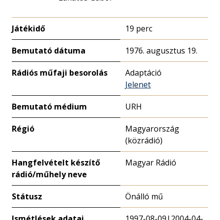
Játékidő
19 perc
Bemutató dátuma
1976. augusztus 19.
Rádiós műfaji besorolás
Adaptáció
Jelenet
Bemutató médium
URH
Régió
Magyarország
(közrádió)
Hangfelvételt készítő
Magyar Rádió
rádió/műhely neve
Státusz
Önálló mű
Ismétlések adatai
1997-08-09|2004-04-