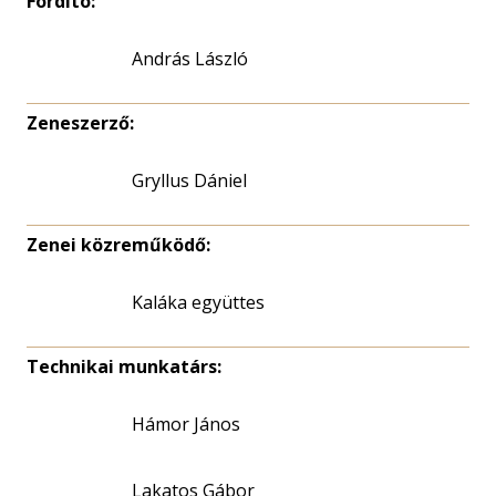
Fordító:
András László
Zeneszerző:
Gryllus Dániel
Zenei közreműködő:
Kaláka együttes
Technikai munkatárs:
Hámor János
Lakatos Gábor