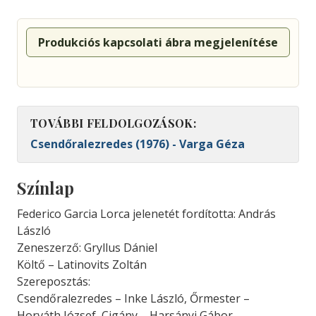
Produkciós kapcsolati ábra megjelenítése
TOVÁBBI FELDOLGOZÁSOK:
Csendőralezredes (1976) - Varga Géza
Színlap
Federico Garcia Lorca jelenetét fordította: András
László
Zeneszerző: Gryllus Dániel
Költő – Latinovits Zoltán
Szereposztás:
Csendőralezredes – Inke László, Őrmester –
Horváth József, Cigány – Harsányi Gábor.