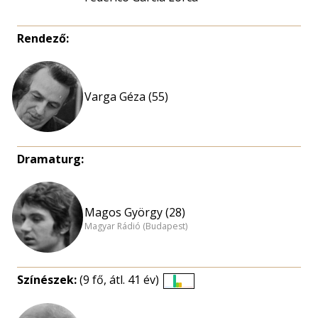
Rendező:
Varga Géza (55)
Dramaturg:
Magos György (28)
Magyar Rádió (Budapest)
Színészek:
(9 fő, átl. 41 év)
Életkori
eloszlás