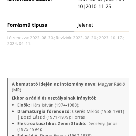
10|2010-11-25
Forrásmű típusa
Jelenet
Létrehozva: 2023. 08. 30.; Revíziók: 2023. 08. 30.; 2023. 10. 17.;
2024. 04. 11.
A bemutató idején az intézmény neve:
Magyar Rádió
(MR)
Ekkor a rádió és osztályainak irányítói:
Elnök:
Hárs István (1974-1988);
Dramaturgia főrendező:
Cserés Miklós (1958-1981)
| Bozó László (1971-1979);
Forrás
Elektroakusztikus Zenei Stúdió:
Decsényi János
(1975-1994);
Falurádió:
Simon Ferenc (1967-1988);