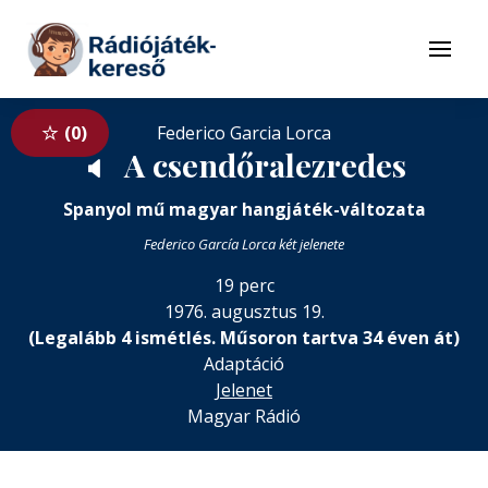
Tovább a navigációhoz
Tovább a tartalomhoz
Menü
0
Federico Garcia Lorca
A csendőralezredes
🔈
Spanyol mű magyar hangjáték-változata
Federico García Lorca két jelenete
19 perc
1976. augusztus 19.
(Legalább 4 ismétlés. Műsoron tartva 34 éven át)
Adaptáció
Jelenet
Magyar Rádió