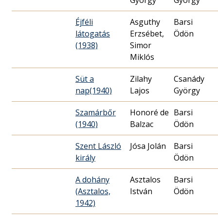
György
György
Éjféli
Asguthy
Barsi
látogatás
Erzsébet,
Ödön
(1938)
Simor
Miklós
Süt a
Zilahy
Csanády
nap(1940)
Lajos
György
Szamárbőr
Honoré de
Barsi
(1940)
Balzac
Ödön
Szent László
Jósa Jolán
Barsi
király
Ödön
A dohány
Asztalos
Barsi
(Asztalos,
István
Ödön
1942)