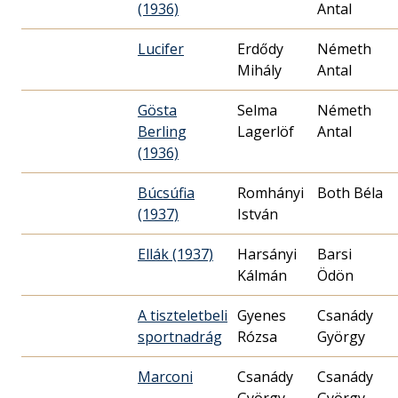
(1936)
Antal
Lucifer
Erdődy
Németh
Mihály
Antal
Gösta
Selma
Németh
Berling
Lagerlöf
Antal
(1936)
Búcsúfia
Romhányi
Both Béla
(1937)
István
Ellák (1937)
Harsányi
Barsi
Kálmán
Ödön
A tiszteletbeli
Gyenes
Csanády
sportnadrág
Rózsa
György
Marconi
Csanády
Csanády