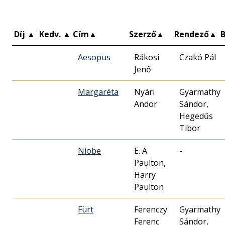
Díj
▲
Kedv.
▲
Cím
▲
Szerző
▲
Rendező
▲
Aesopus
Rákosi
Czakó Pál
Jenő
Margaréta
Nyári
Gyarmathy
Andor
Sándor,
Hegedűs
Tibor
Niobe
E. A.
-
Paulton,
Harry
Paulton
Fürt
Ferenczy
Gyarmathy
Ferenc
Sándor,