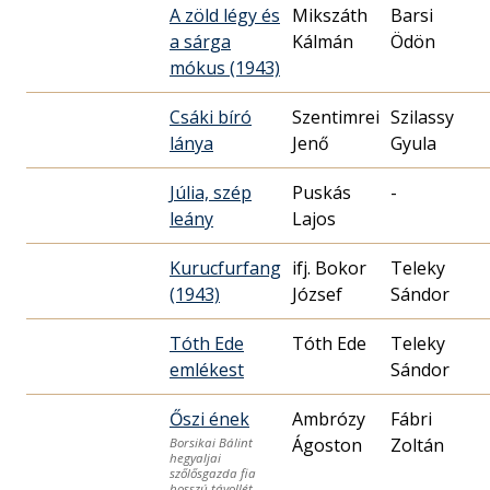
A zöld légy és
Mikszáth
Barsi
a sárga
Kálmán
Ödön
mókus (1943)
Csáki bíró
Szentimrei
Szilassy
lánya
Jenő
Gyula
Júlia, szép
Puskás
-
leány
Lajos
Kurucfurfang
ifj. Bokor
Teleky
(1943)
József
Sándor
Tóth Ede
Tóth Ede
Teleky
emlékest
Sándor
Őszi ének
Ambrózy
Fábri
Ágoston
Zoltán
Borsikai Bálint
hegyaljai
szőlősgazda fia
hosszú távollét