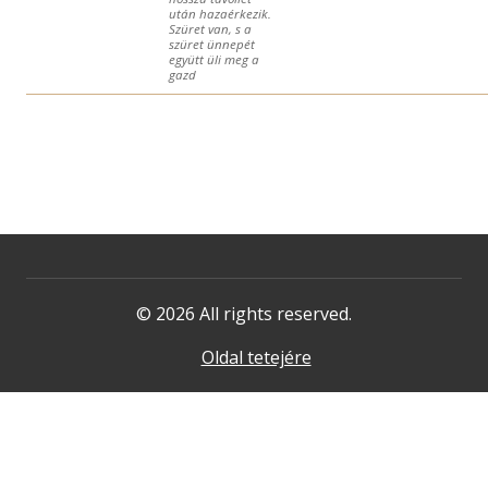
után hazaérkezik.
Szüret van, s a
szüret ünnepét
együtt üli meg a
gazd
© 2026 All rights reserved.
Oldal tetejére