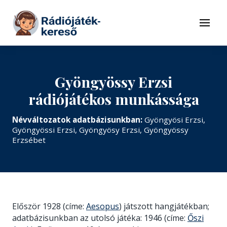
Tovább a navigációhoz
Tovább a tartalomhoz
Menü
Gyöngyössy Erzsi
rádiójátékos munkássága
Névváltozatok adatbázisunkban:
Gyöngyösi Erzsi,
Gyöngyössi Erzsi, Gyöngyösy Erzsi, Gyöngyössy
Erzsébet
Először 1928 (címe:
Aesopus
) játszott hangjátékban;
adatbázisunkban az utolsó játéka: 1946 (címe:
Őszi