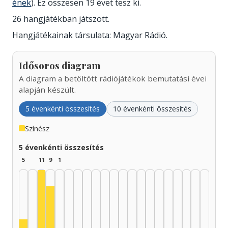
ének
). Ez összesen 19 évet tesz ki.
26 hangjátékban játszott.
Hangjátékainak társulata: Magyar Rádió.
Idősoros diagram
A diagram a betöltött rádiójátékok bemutatási évei
alapján készült.
5 évenkénti összesítés
10 évenkénti összesítés
Színész
5 évenkénti összesítés
5
11
9
1
Színész, 1935–1939: 11