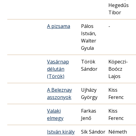
Hegedűs
Tibor
A pizsama
Pálos
-
István,
Walter
Gyula
Vasárnap
Török
Köpeczi-
délután
Sándor
Boócz
(Török)
Lajos
A Beleznay
Ujházy
Kiss
asszonyok
György
Ferenc
Valaki
Farkas
Kiss
elmegy
Jenő
Ferenc
István király
Sík Sándor
Németh