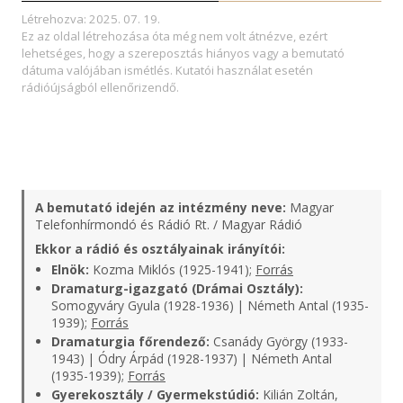
Létrehozva: 2025. 07. 19.
Ez az oldal létrehozása óta még nem volt átnézve, ezért
lehetséges, hogy a szereposztás hiányos vagy a bemutató
dátuma valójában ismétlés. Kutatói használat esetén
rádióújságból ellenőrizendő.
A bemutató idején az intézmény neve:
Magyar
Telefonhírmondó és Rádió Rt. / Magyar Rádió
Ekkor a rádió és osztályainak irányítói:
Elnök:
Kozma Miklós (1925-1941);
Forrás
Dramaturg-igazgató (Drámai Osztály):
Somogyváry Gyula (1928-1936) | Németh Antal (1935-
1939);
Forrás
Dramaturgia főrendező:
Csanády György (1933-
1943) | Ódry Árpád (1928-1937) | Németh Antal
(1935-1939);
Forrás
Gyerekosztály / Gyermekstúdió:
Kilián Zoltán,