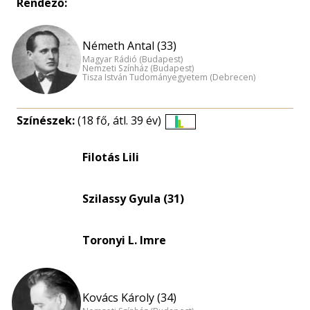
Rendező:
Németh Antal (33)
Magyar Rádió (Budapest)
Nemzeti Színház (Budapest)
Tisza István Tudományegyetem (Debrecen)
Színészek:
(18 fő, átl. 39 év)
Életkori
eloszlás
Filotás Lili
nagyítása
Szilassy Gyula (31)
Toronyi L. Imre
Kovács Károly (34)