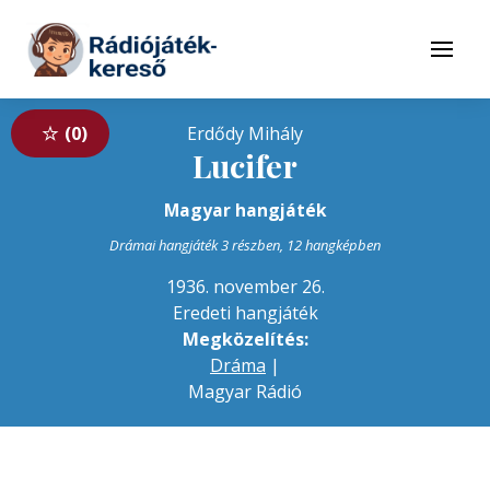
Tovább a navigációhoz
Tovább a tartalomhoz
Menü
0
Erdődy Mihály
Lucifer
Magyar hangjáték
Drámai hangjáték 3 részben, 12 hangképben
1936. november 26.
Eredeti hangjáték
Megközelítés:
Dráma
|
Magyar Rádió