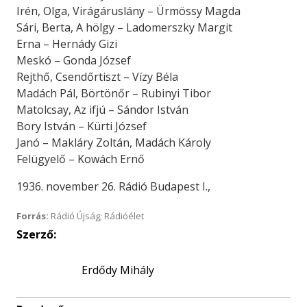
Irén, Olga, Virágáruslány – Ürmössy Magda
Sári, Berta, A hölgy – Ladomerszky Margit
Erna – Hernády Gizi
Meskó – Gonda József
Rejthő, Csendőrtiszt – Vízy Béla
Madách Pál, Börtönőr – Rubinyi Tibor
Matolcsay, Az ifjú – Sándor István
Bory István – Kürti József
Janó – Makláry Zoltán, Madách Károly
Felügyelő – Kowách Ernő
1936. november 26. Rádió Budapest I.,
Forrás:
Rádió Újság; Rádióélet
Szerző:
Erdődy Mihály