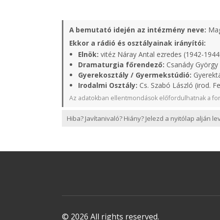
A bemutató idején az intézmény neve:
Mag
Ekkor a rádió és osztályainak irányítói:
Elnök:
vitéz Náray Antal ezredes (1942-1944
Dramaturgia főrendező:
Csanády György 
Gyerekosztály / Gyermekstúdió:
Gyerektá
Irodalmi Osztály:
Cs. Szabó László (irod. Fe
Az adatokban ellentmondások előfordulhatnak a for
Hiba? Javítanivaló? Hiány? Jelezd a nyitólap alján l
© 2026 All rights reserved.