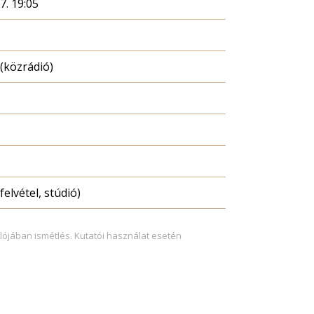
7. 19:05
(közrádió)
felvétel, stúdió)
lójában ismétlés. Kutatói használat esetén