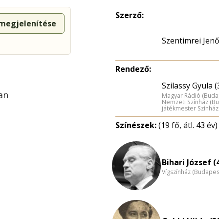
Szerző:
 megjelenítése
Szentimrei Jen
Rendező:
Szilassy Gyula (
an
Magyar Rádió (Buda
Nemzeti Színház (B
játékmester Színház
Színészek:
(19 fő, átl. 43 év)
Bihari József (
Vígszínház (Budapes