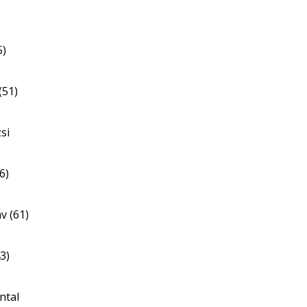
5)
(51)
si
6)
v (61)
3)
ntal