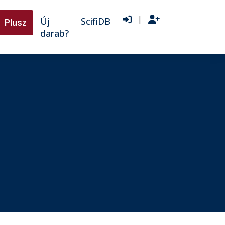
|
Új
ScifiDB
Plusz
darab?