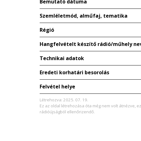
Bemutató dátuma
Szemléletmód, alműfaj, tematika
Régió
Hangfelvételt készítő rádió/műhely ne
Technikai adatok
Eredeti korhatári besorolás
Felvétel helye
Létrehozva: 2025. 07. 19.
Ez az oldal létrehozása óta még nem volt átnézve, e
rádióújságból ellenőrizendő.