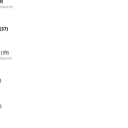
0)
udapest)
(37)
(39)
dapest)
)
)