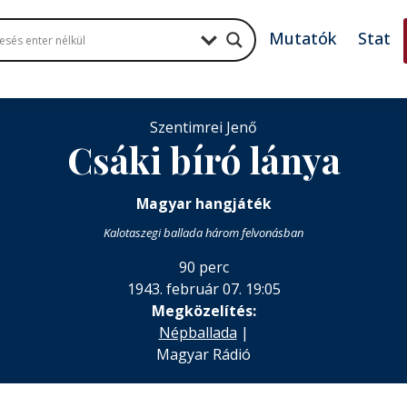
Mutatók
Stat
Szentimrei Jenő
Csáki bíró lánya
Magyar hangjáték
Kalotaszegi ballada három felvonásban
90 perc
1943. február 07. 19:05
Megközelítés:
Népballada
|
Magyar Rádió