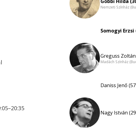
Gobbi Hilda (3
Nemzeti Színház (B
Somogyi Erzsi 
Greguss Zoltán 
l
Madách Színház (Bu
Daniss Jenő (57
9:05–20:35
Nagy István (29