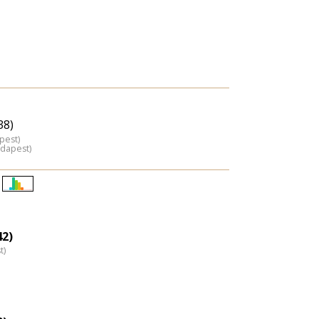
ő
38)
pest)
udapest)
Életkori
eloszlás
nagyítása
42)
t)