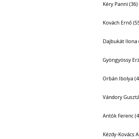
Kéry Panni (36)
Kovách Ernő (5
Dajbukát Ilona 
Gyöngyössy Erz
Orbán Ibolya (4
Vándory Gusztá
Antók Ferenc (4
Kézdy-Kovács A