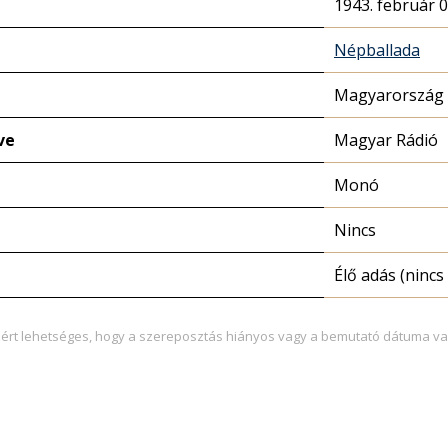
1943. február 0
Népballada
Magyarország 
ve
Magyar Rádió
Monó
Nincs
Élő adás (nincs 
zért lehetséges, hogy a szereposztás hiányos vagy a bemutató dátuma va