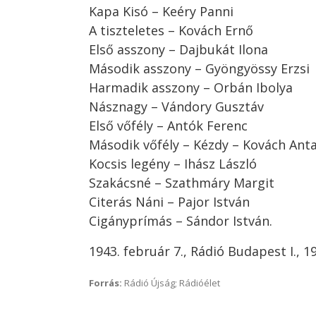
Kapa Kisó – Keéry Panni
A tiszteletes – Kovách Ernő
Első asszony – Dajbukát Ilona
Második asszony – Gyöngyössy Erzsi
Harmadik asszony – Orbán Ibolya
Násznagy – Vándory Gusztáv
Első vőfély – Antók Ferenc
Második vőfély – Kézdy – Kovách Anta
Kocsis legény – Ihász László
Szakácsné – Szathmáry Margit
Citerás Náni – Pajor István
Cigányprímás – Sándor István.
1943. február 7., Rádió Budapest I., 1
Forrás:
Rádió Újság; Rádióélet