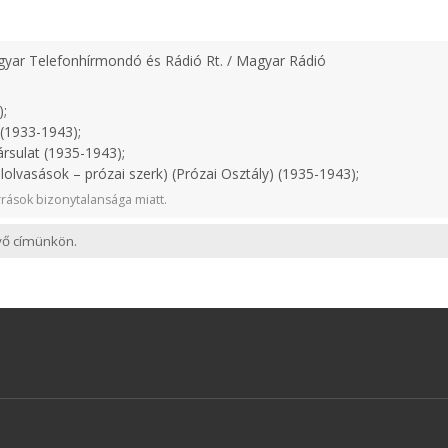
yar Telefonhírmondó és Rádió Rt. / Magyar Rádió
);
(1933-1943);
rsulat (1935-1943);
lolvasások – prózai szerk) (Prózai Osztály) (1935-1943);
rások bizonytalansága miatt.
evő címünkön.